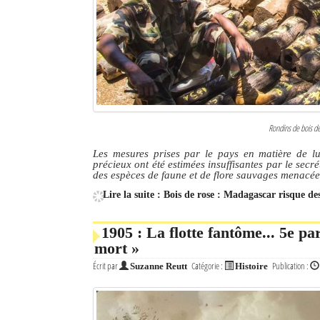
Culture
Economie
Brèves
Le Nord de Madagascar
Rondins de bois de
Avions
Les mesures prises par le pays en matière de lutt
précieux ont été estimées insuffisantes par le sec
Météo
des espèces de faune et de flore sauvages menacée
Lire la suite : Bois de rose : Madagascar risque de
Marées
Le Port
1905 : La flotte fantôme... 5e pa
mort »
La Ville
Écrit par
Catégorie :
Publication :
Suzanne Reutt
Histoire
L'actualité du tourisme
Histoire