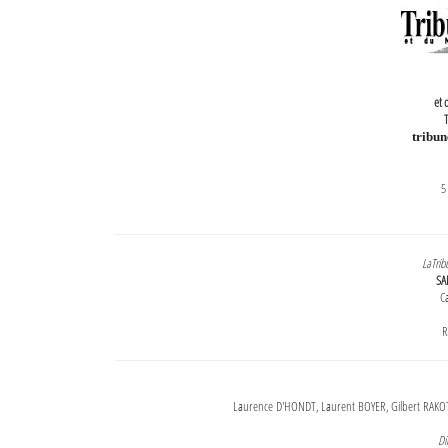
et 
T
tribu
5
LaTrib
SA
Ca
R
Laurence D'HONDT, Laurent BOYER, Gilbert RAKOT
Di