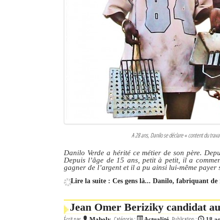
A 28 ans, Danilo se déclare
« content du trav
Danilo Verde a hérité ce métier de son père. Depui
Depuis l’âge de 15 ans, petit à petit, il a comme
gagner de l’argent et il a pu ainsi lui-même payer 
Lire la suite : Ces gens là... Danilo, fabriquant d
Jean Omer Beriziky candidat aux
Écrit par
Catégorie :
Publication :
Maholy
Actualité
18 a