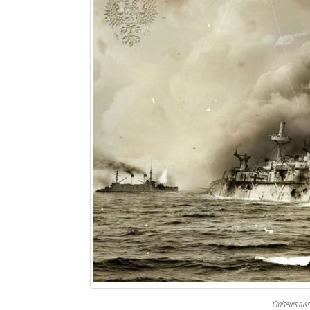
Sites touristiques
Diego Suarez Pratique
Adresses utiles
Vie pratique
Les Petites Annonces
La Tribune de Diego en PDF
Mon compte
Contacts
Se connecter
Identifiant
Croiseurs rus