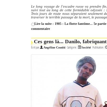
Le long voyage de l’escadre russe va prendre fin.
Mot de passe
suivi tout au long de cette formidable odyssée :
Trois jours de route nous séparaient seulement de 
traverser le terrible passage de la mort, le passa
Lire la suite : 1905 : La flotte fantôme... 5e parti
Se souvenir de moi
commentaire
Connexion
Ces gens là... Danilo, fabriquan
Identifiant oublié ?
Écrit par
Catégorie :
Publication :
Angéline Coutiti
Société
Mot de passe oublié ?