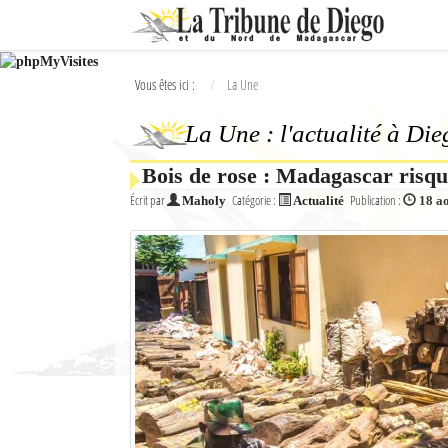
Ok
Vous êtes ici :
La Une
L'actualité à Diego Suarez
La Une : l'actualité à Di
La Une
Bois de rose : Madagascar risque
Actualités
Écrit par
Catégorie :
Publication :
Maholy
Actualité
18 a
Élections 2018
Société
Editoriaux
Féminin
Sports
Santé