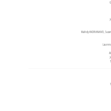
G
J
Maholy ANDRIANAIVO, Suzanne
Lauren
Re
J
T
T