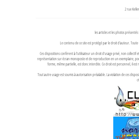
2 rue Kell
les articles et les photos présentés
Le contenu de ce site est protégé par le droit d'auteur. Toute 
Ces dispositions confèrent à l'utilisateur un droit d'usage privé, non collectif
représentation sur écran monoposte et de reproduction en un exemplaire, pour
forme, même partielle, est donc interdite. Ce droit est personnel, il est r
Tout autre usage est soumis à autorisation préalable. La violation de ces disp
ci