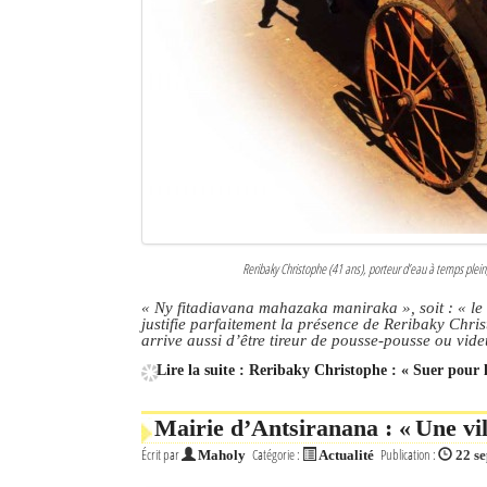
Culture
Economie
Brèves
Le Nord de Madagascar
Avions
Météo
Reribaky Christophe (41 ans), porteur d’eau à temps plein,
Marées
« Ny fitadiavana mahazaka maniraka », soit : « le
justifie parfaitement la présence de Reribaky Chris
arrive aussi d’être tireur de pousse-pousse ou vi
Le Port
Lire la suite : Reribaky Christophe : « Suer pour 
La Ville
Mairie d’Antsiranana : « Une vi
L'actualité du tourisme
Écrit par
Catégorie :
Publication :
Maholy
Actualité
22 s
Histoire