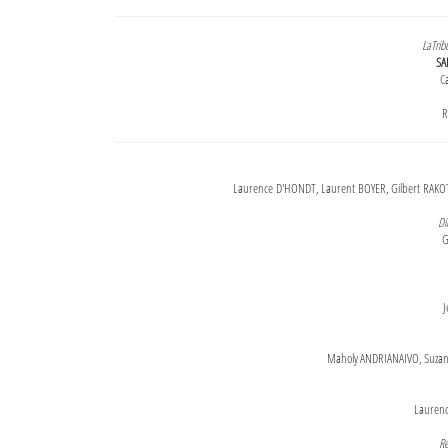
LaTrib
SA
Ca
R
Laurence D'HONDT, Laurent BOYER, Gilbert RAKOT
Di
G
J
Maholy ANDRIANAIVO, Suzanne
Lauren
Re