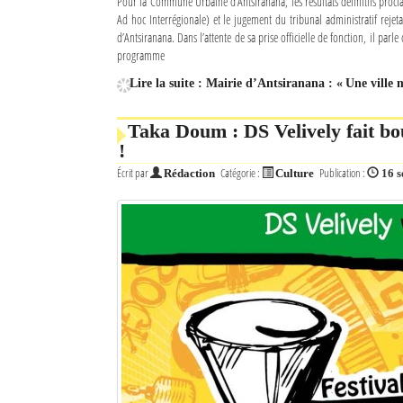
Pour la Commune Urbaine d’Antsiranana, les résultats définitifs procl
Ad hoc Interrégionale) et le jugement du tribunal administratif rejet
Mot de passe
d’Antsiranana. Dans l’attente de sa prise officielle de fonction, il parl
programme
Lire la suite : Mairie d’Antsiranana : « Une ville
Se souvenir de moi
Taka Doum : DS Velively fait bo
Connexion
!
Identifiant oublié ?
Écrit par
Catégorie :
Publication :
Rédaction
Culture
16 
Mot de passe oublié ?