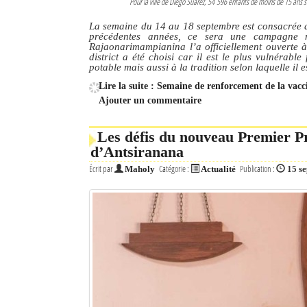
Pour la ville de Diego Suarez, 54 596 enfants de moins de 15 ans 
La semaine du 14 au 18 septembre est consacrée a
précédentes années, ce sera une campagne n
Rajaonarimampianina l’a officiellement ouverte 
district a été choisi car il est le plus vulnérabl
potable mais aussi à la tradition selon laquelle il e
Lire la suite : Semaine de renforcement de la vacc
Ajouter un commentaire
Les défis du nouveau Premier Pr
d’Antsiranana
Écrit par
Catégorie :
Publication :
Maholy
Actualité
15 s