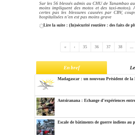
Sur les 56 blessés admis au CHU de Tanambao au moi
moins impliquent des motos et des taxi-motos). A
certes pas les blessures causées par CBV, coups
hospitalisées n’en est pas moins grave
Lire la suite : (In)sécurité routière : des faits de 
«
‹
35
36
37
38
...
En bref
Le
Madagascar : un nouveau Président de la 
Antsiranana : Echange d’expériences entre
Escale de bâtiments de guerre indiens au 