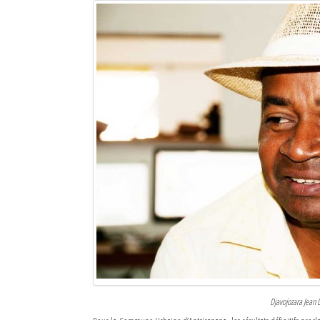
Sites touristiques
Diego Suarez Pratique
Adresses utiles
Vie pratique
Les Petites Annonces
La Tribune de Diego en PDF
Mon compte
Contacts
Se connecter
Identifiant
Djavojozara Jean 