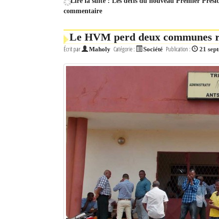
Lire la suite : Les défis du nouveau Premier Prés
commentaire
Le HVM perd deux communes rur
Écrit par
Catégorie :
Publication :
Maholy
Société
21 sep