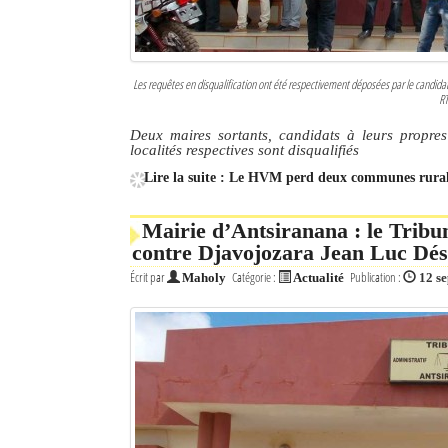
Les requêtes en disqualification ont été respectivement déposées par le candid
RT
Deux maires sortants, candidats à leurs propres
localités respectives sont disqualifiés
Lire la suite : Le HVM perd deux communes rural
Mairie d’Antsiranana : le Tribun
contre Djavojozara Jean Luc Dés
Écrit par
Catégorie :
Publication :
Maholy
Actualité
12 s