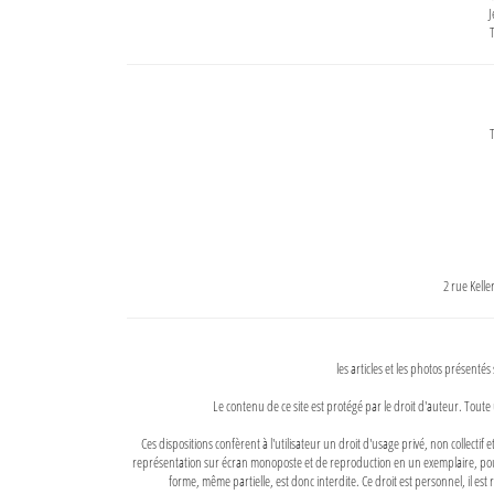
J
T
T
2 rue Kell
les articles et les photos présentés
Le contenu de ce site est protégé par le droit d'auteur. Toute 
Ces dispositions confèrent à l'utilisateur un droit d'usage privé, non collectif
représentation sur écran monoposte et de reproduction en un exemplaire, pour
forme, même partielle, est donc interdite. Ce droit est personnel, il est r