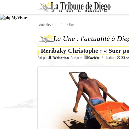
Ok
Vous êtes ici :
La Une
L'actualité à Diego Suarez
La Une : l'actualité à Di
La Une
Reribaky Christophe : « Suer po
Actualités
Écrit par
Catégorie :
Publication :
Rédaction
Société
23 s
Élections 2018
Société
Editoriaux
Féminin
Sports
Santé