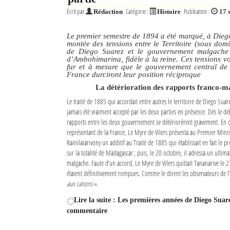
Écrit par
Catégorie :
Publication :
Rédaction
Histoire
17 
Le premier semestre de 1894 a été marqué, à Dieg
montée des tensions entre le Territoire (sous domi
de Diego Suarez et le gouvernement malgache 
d’Ambohimarina, fidèle à la reine. Ces tensions v
fur et à mesure que le gouvernement central de 
France durciront leur position réciproque
La détérioration des rapports franco-m
Le traité de 1885 qui accordait entre autres le territoire de Diego Suare
jamais été vraiment accepté par les deux parties en présence. Dès le d
rapports entre les deux gouvernement se détériorèrent gravement. En 
représentant de la France, Le Myre de Vilers présenta au Premier Mini
Rainilaiarivony un additif au Traité de 1885 qui établissait en fait le pr
sur la totalité de Madagascar ; puis, le 20 octobre, il adressa un ult
malgache. Faute d’un accord, Le Myre de Vilers quittait Tananarive le 2
étaient définitivement rompues. Comme le dirent les observateurs de 
aux canons ».
Lire la suite : Les premières années de Diego Suar
commentaire