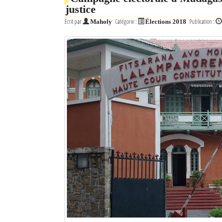
justice
Mot de passe
Écrit par
Catégorie :
Publication :
Maholy
Élections 2018
Se souvenir de moi
Connexion
Identifiant oublié ?
Mot de passe oublié ?