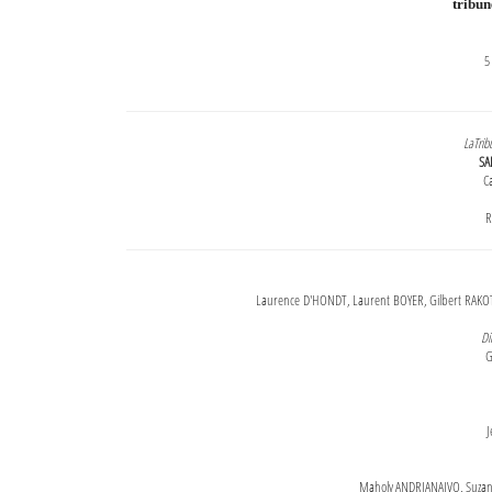
tribu
5
LaTrib
SA
Ca
R
Laurence D'HONDT, Laurent BOYER, Gilbert RAKOT
Di
G
J
Maholy ANDRIANAIVO, Suzanne