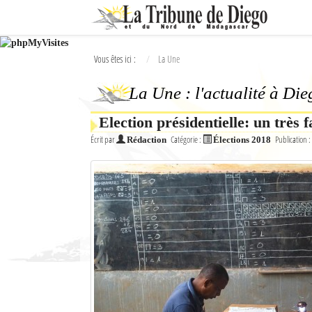
Ok
Vous êtes ici :
La Une
L'actualité à Diego Suarez
La Une : l'actualité à Di
La Une
Election présidentielle: un très 
Actualités
Écrit par
Catégorie :
Publication :
Rédaction
Élections 2018
Élections 2018
Société
Editoriaux
Féminin
Sports
Santé