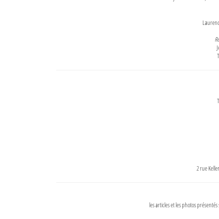
Lauren
Re
J
T
T
2 rue Kell
les articles et les photos présentés