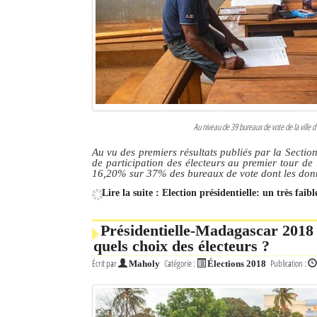
Culture
Economie
Brèves
Le Nord de Madagascar
Au niveau de 39 bureaux de vote de la ville d’
Avions
Au vu des premiers résultats publiés par la Secti
de participation des électeurs au premier tour de l
Météo
16,20% sur 37% des bureaux de vote dont les don
Lire la suite : Election présidentielle: un très fai
Marées
Le Port
Présidentielle-Madagascar 2018 
quels choix des électeurs ?
La Ville
Écrit par
Catégorie :
Publication :
Maholy
Élections 2018
L'actualité du tourisme
Histoire