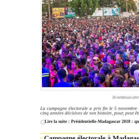
Sites touristiques
Diego Suarez Pratique
Adresses utiles
Vie pratique
Les Petites Annonces
La Tribune de Diego en PDF
Mon compte
De nombreuses attente
Contacts
La campagne électorale a pris fin le 5 novembre 
cinq années décisives de son histoire, pour, peut êt
Se connecter
Lire la suite : Présidentielle-Madagascar 2018 : q
Identifiant
Campagne électorale à Madagasc