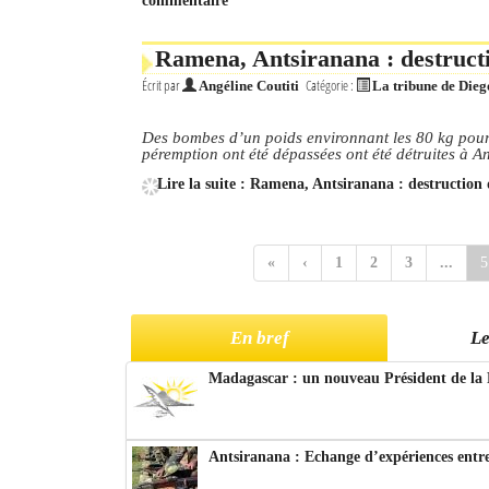
commentaire
Ramena, Antsiranana : destruct
Écrit par
Catégorie :
Angéline Coutiti
La tribune de Dieg
Des bombes d’un poids environnant les 80 kg pour l
péremption ont été dépassées ont été détruites à A
Lire la suite : Ramena, Antsiranana : destruction
«
‹
1
2
3
...
5
En bref
Le
Madagascar : un nouveau Président de la 
Antsiranana : Echange d’expériences entre