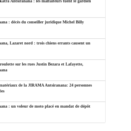
tra Antsiranana : les malfaiteurs tuent le gardien
ana : décès du conseiller juridique Michel Billy
ana, Lazaret nord : trois chiens errants causent un
 roulotte sur les rues Justin Bezara et Lafayette,
nana
 matériaux de la JIRAMA Antsiranana: 24 personnes
ées
nana : un voleur de moto placé en mandat de dépôt