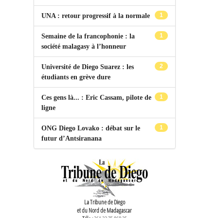
1
UNA : retour progressif à la normale
1
Semaine de la francophonie : la
société malagasy à l’honneur
2
Université de Diego Suarez : les
étudiants en grève dure
1
Ces gens là... : Eric Cassam, pilote de
ligne
1
ONG Diego Lovako : débat sur le
futur d’Antsiranana
La Tribune de Diego
et du Nord de Madagascar