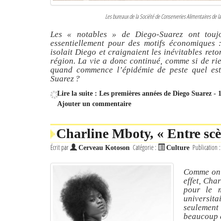
Les bureaux de la Société de Conserveries Alimentaires de
Les
« notables »
de Diego-Suarez ont toujo
essentiellement pour des motifs économiques :
isolait Diego et craignaient les inévitables re
région. La vie a donc continué, comme si de rie
quand commence l’épidémie de peste quel es
Suarez ?
Lire la suite : Les premières années de Diego Suarez - 
Ajouter un commentaire
Charline Mboty, « Entre scè
Écrit par
Catégorie :
Publication 
Cerveau Kotoson
Culture
Comme on 
effet, Cha
pour le 
universit
seulemen
beaucoup d