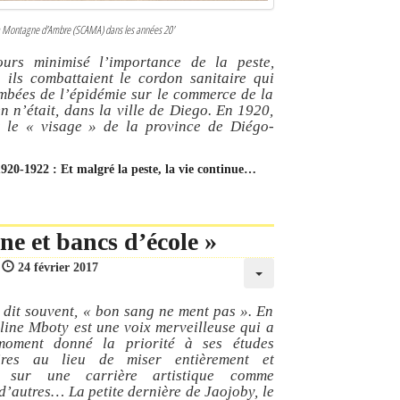
 la Montagne d'Ambre (SCAMA) dans les années 20'
urs minimisé l’importance de la peste,
 ils combattaient le cordon sanitaire qui
tombées de l’épidémie sur le commerce de la
n n’était, dans la ville de Diego. En 1920,
t le
« visage »
de la province de Diégo-
1920-1922 : Et malgré la peste, la vie continue…
ne et bancs d’école »
:
24 février 2017
dit souvent, « bon sang ne ment pas ». En
rline Mboty est une voix merveilleuse qui a
moment donné la priorité à ses études
aires au lieu de miser entièrement et
t sur une carrière artistique comme
’autres… La petite dernière de Jaojoby, le