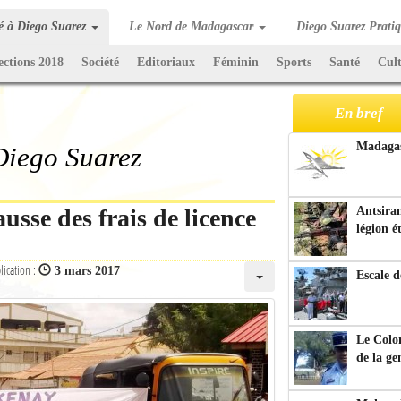
té à Diego Suarez
Le Nord de Madagascar
Diego Suarez Prati
ections 2018
Société
Editoriaux
Féminin
Sports
Santé
Cul
En bref
Madagasc
 Diego Suarez
ausse des frais de licence
Antsiran
légion é
lication :
3 mars 2017
Escale d
Le Colo
de la g