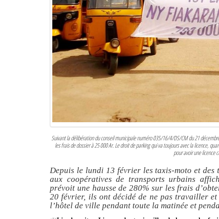
Suivant la délibération du conseil municipale numéro 035/16/4/DS/CM du 21 décembre 201
les frais de dossier à 25 000 Ar. Le droit de parking qui va toujours avec la licence, quan
pour avoir une licence
Depuis le lundi 13 février les taxis-moto et des 
aux coopératives de transports urbains affic
prévoit une hausse de 280% sur les frais d’obten
20 février, ils ont décidé de ne pas travailler 
l’hôtel de ville pendant toute la matinée et pend