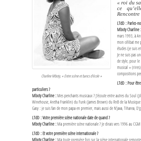
« roi du sa
ce qu’el
Rencontre
LTdD : Parlez-n
Mboty Charline 
mars 1993, à Ant
mon célibat me p
études (je suis e
Je ne suis pas u
de style, pour 
musical » (rires).
compositions per
Charline Mboty, « Entre scène et bancs d’école »
LTdD : Pour être
particuliers ?
Mboty Charline :
Mes penchants musicaux ? J’écoute entre autres du Soul (Jill
Winehouse, Aretha Franklin) du Funk (James Brown) du RnB de la Musique cla
Gasy : je suis fan de mon papa en premier, mais aussi de N’java, Tiharea, D’g
LTdD : Votre première scène nationale date de quand ?
Mboty Charline :
Ma première scène nationale ? Je dirais vers 1996 au CGM 
LTdD : Et votre première scène internationale ?
Mboty Charline :
Ma toute première fois sur la scène internationale remonte