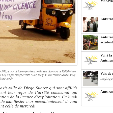
Mahavoka
Antsiran
Antsiran
accident
Vol à la
Antsira
6, le droit de licence pour les taxi-villes sera désormais de 100 000 Ariary,
Vols de
t à lui, n’a pas changé et reste 15 000 Ariary. Au total cela fait 140 000 Ariary
 chaque année.
impliqu
taxis-ville de Diego Suarez qui sont affiliés
Antsira
hent leur refus de l’arrêté communal qui
tion de la licence d’exploitation. Ce lundi
et de manifester leur mécontentement devant
ant celle de mercredi