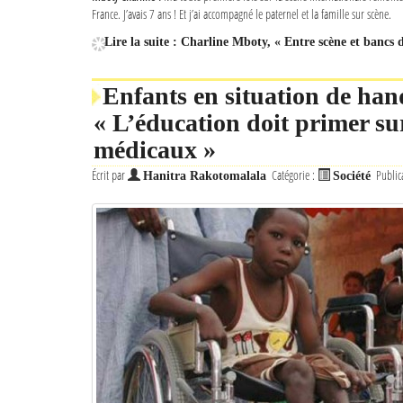
France. J’avais 7 ans ! Et j’ai accompagné le paternel et la famille sur scène.
Lire la suite : Charline Mboty, « Entre scène et bancs d
Enfants en situation de han
« L’éducation doit primer sur
médicaux »
Écrit par
Catégorie :
Public
Hanitra Rakotomalala
Société