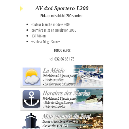
AV 4x4 Sportero L200
Pick-up mitsubishi l200 sportero
couleur blanche modèle 2005
première mise en circulation 2006
131786km
visible à Diego Suarez
10000 euros
tel:
032 66 651 75