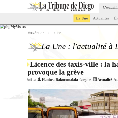
L'actuali
La Une
Actualités
Él
Vous êtes ici :
La Une
La Une : l'actualité à
Licence des taxis-ville : la h
provoque la grève
Écrit par
Catégorie :
Pub
Hanitra Rakotomalala
Actualité