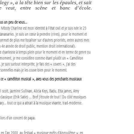
legy », a la tête bien sur les épaules, et sait
le veut, entre scène et banc d’école.
ous un peu de vous…
:
Mboty Charline est mon identité à l’état civil et je suis née le 23
ananarivo. Je suis un cœur à prendre (rires), pour le moment et
ermet de plus me focaliser sur d’autres priorités, entre autres mes
n 4e année de droit public, mention droit international).
ne chanteuse à temps plein pour le moment et en terme de genre ou
le moment, je me considère comme étant plutôt un « Caméléon
 Je suis surtout interprète, je fais des « covers », j’ai des
sonnelles mais je les couve bien pour le moment.
 ce « caméléon musical », avez-vous des penchants musicaux
 scott, Jazmine Sullivan, Alicia Keys, Badu, Etta James, Amy
ssique (Erik Satie) … Bref j’écoute de tout ! Du côté musiques
ary… tout ce qui a attrait à la musique vivante, trad-moderne.
lors d’un concert de papa.
 en l’an 2000, au festival « musique métis d’Angoulême », en