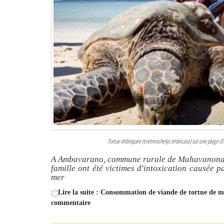
Tortue imbriquée (eretmochelys imbricata) sur une plage d
A Ambavarano, commune rurale de Mahavanona, 
famille ont été victimes d'intoxication causée 
mer
Lire la suite : Consommation de viande de tortue de 
commentaire