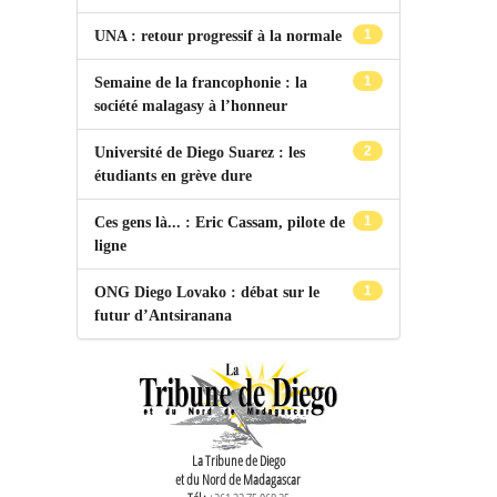
1
UNA : retour progressif à la normale
1
Semaine de la francophonie : la
société malagasy à l’honneur
2
Université de Diego Suarez : les
étudiants en grève dure
1
Ces gens là... : Eric Cassam, pilote de
ligne
1
ONG Diego Lovako : débat sur le
futur d’Antsiranana
La Tribune de Diego
et du Nord de Madagascar