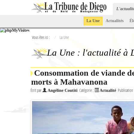
L'actuali
La Une
Actualités
Él
Vous êtes ici :
La Une
La Une : l'actualité à
Consommation de viande de 
morts à Mahavanona
Écrit par
Catégorie :
Publication
Angéline Coutiti
Actualité