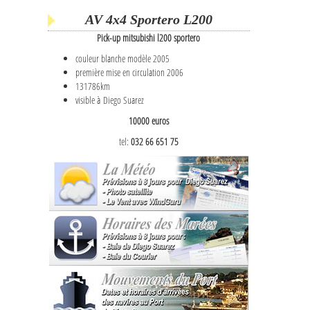
AV 4x4 Sportero L200
Pick-up mitsubishi l200 sportero
couleur blanche modèle 2005
première mise en circulation 2006
131786km
visible à Diego Suarez
10000 euros
tel:
032 66 651 75