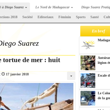
té à Diego Suarez
Le Nord de Madagascar
Diego Suarez Prati
ections 2018
Société
Editoriaux
Féminin
Sports
Santé
Cul
En bref
Madagasc
 Diego Suarez
tortue de mer : huit
Antsiran
légion é
 :
17 janvier 2018
Escale d
Le Colo
de la g