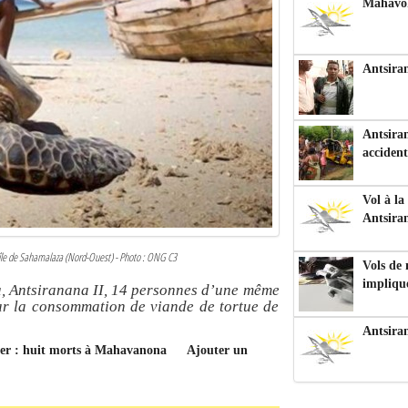
Mahavoka
Antsiran
Antsiran
accident
Vol à la
Antsira
’île de Sahamalaza (Nord-Ouest) - Photo : ONG C3
Vols de
impliqu
Antsiranana II, 14 personnes d’une même
par la consommation de viande de tortue de
Antsira
mer : huit morts à Mahavanona
Ajouter un