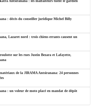
tra Antsiranana : les malfaiteurs tuent le gardien
ana : décès du conseiller juridique Michel Billy
ana, Lazaret nord : trois chiens errants causent un
 roulotte sur les rues Justin Bezara et Lafayette,
nana
 matériaux de la JIRAMA Antsiranana: 24 personnes
ées
nana : un voleur de moto placé en mandat de dépôt