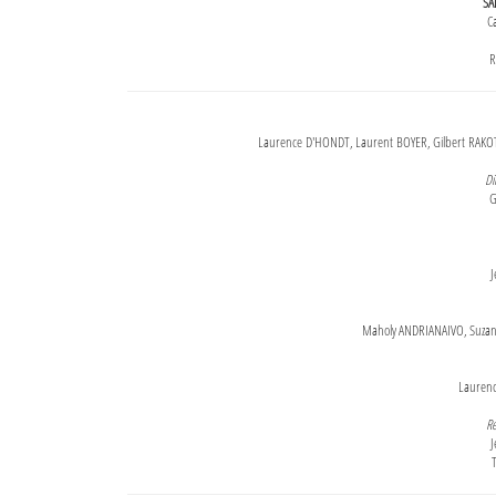
SA
Ca
R
Laurence D'HONDT, Laurent BOYER, Gilbert RAKOT
Di
G
J
Maholy ANDRIANAIVO, Suzanne
Lauren
Re
J
T