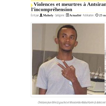
Violences et meurtres à Antsiran
l'incompréhension
Écrit par
Catégorie :
Publication :
Maholy
Actualité
25 m
Christiano Jean Béni (à gauche) et Moratombo Abdoul Karim (à doite) ont tou