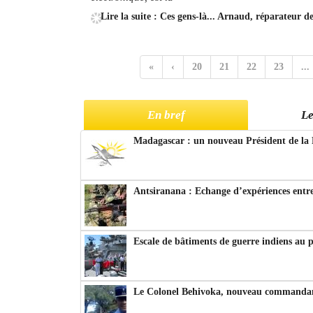
Lire la suite : Ces gens-là... Arnaud, réparateur d
«
‹
20
21
22
23
...
En bref
Le
Madagascar : un nouveau Président de la 
Antsiranana : Echange d’expériences entre
Escale de bâtiments de guerre indiens au 
Le Colonel Behivoka, nouveau commandant