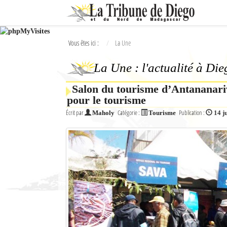
Ok
Vous êtes ici :
La Une
L'actualité à Diego Suarez
La Une : l'actualité à Di
La Une
Salon du tourisme d’Antananariv
Actualités
pour le tourisme
Élections 2018
Écrit par
Catégorie :
Publication :
Maholy
Tourisme
14 j
Société
Editoriaux
Féminin
Sports
Santé