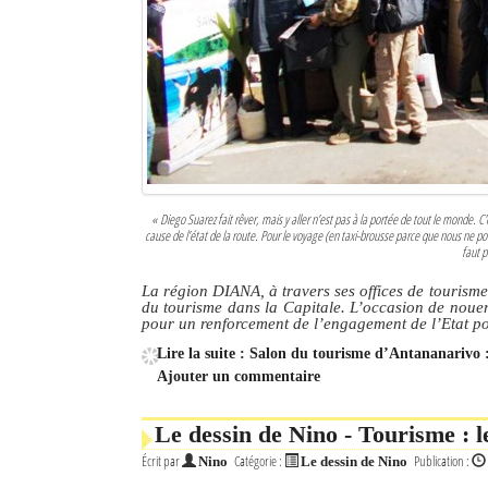
Culture
Economie
Brèves
Le Nord de Madagascar
Avions
« Diego Suarez fait rêver, mais y aller n’est pas à la portée de tout le monde. C'e
cause de l’état de la route. Pour le voyage (en taxi-brousse parce que nous ne pou
faut p
Météo
La région DIANA, à travers ses offices de tourisme 
Marées
du tourisme dans la Capitale. L’occasion de nouer 
pour un renforcement de l’engagement de l’Etat 
Le Port
Lire la suite : Salon du tourisme d’Antananarivo :
Ajouter un commentaire
La Ville
Le dessin de Nino - Tourisme : l
L'actualité du tourisme
Écrit par
Catégorie :
Publication :
Nino
Le dessin de Nino
Histoire