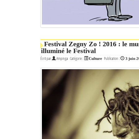
Mot de passe
Se souvenir de moi
Festival Zegny Zo ! 2016 : le 
Connexion
illuminé le Festival
Écrit par
Ampinga
Catégorie :
Publication :
Culture
3 juin 
Identifiant oublié ?
Mot de passe oublié ?