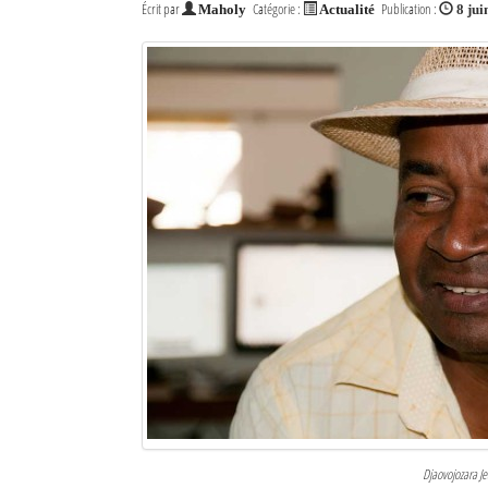
Écrit par
Catégorie :
Publication :
Maholy
Actualité
8 jui
Djaovojozara Je