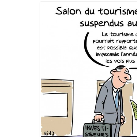
Sites touristiques
Diego Suarez Pratique
Adresses utiles
Vie pratique
Les Petites Annonces
La Tribune de Diego en PDF
Mon compte
Contacts
Se connecter
Identifiant