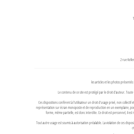
T
2 rue Kell
les articles et les photos présentés
Le contenu de ce site est protégé par le droit d'auteur. Toute 
Ces dispositions confèrent à l'utilisateur un droit d'usage privé, non collectif
représentation sur écran monoposte et de reproduction en un exemplaire, pour
forme, même partielle, est donc interdite. Ce droit est personnel, il est r
Tout autre usage est soumis à autorisation préalable. La violation de ces disp
ci