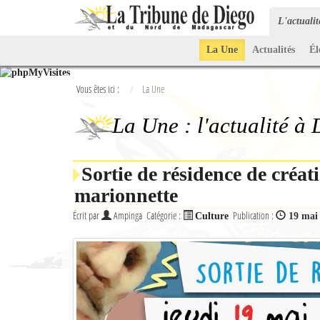
L'actuali
La Une
Actualités
Él
Vous êtes ici :
La Une
La Une : l'actualité à
Sortie de résidence de créat
marionnette
Écrit par
Ampinga
Catégorie :
Publication :
Culture
19 mai