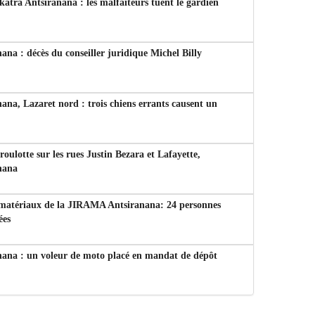
tra Antsiranana : les malfaiteurs tuent le gardien
ana : décès du conseiller juridique Michel Billy
ana, Lazaret nord : trois chiens errants causent un
 roulotte sur les rues Justin Bezara et Lafayette,
nana
 matériaux de la JIRAMA Antsiranana: 24 personnes
ées
nana : un voleur de moto placé en mandat de dépôt