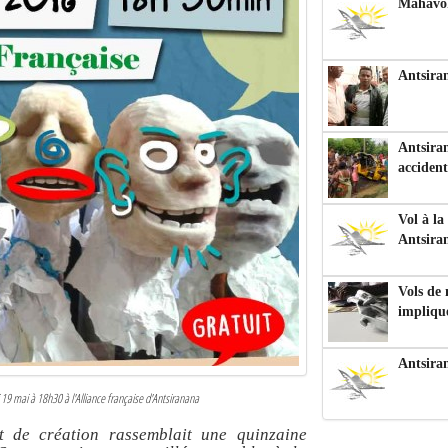
Mahavoka
Antsiran
Antsiran
accident
Vol à la
Antsira
Vols de
impliqu
Antsira
i 19 mai à 18h30 à l'Alliance française d'Antsiranana
t de création rassemblait une quinzaine