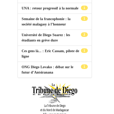
1
UNA : retour progressif à la normale
1
Semaine de la francophonie : la
société malagasy à l’honneur
2
Université de Diego Suarez : les
étudiants en grève dure
1
Ces gens là... : Eric Cassam, pilote de
ligne
1
ONG Diego Lovako : débat sur le
futur d’Antsiranana
La Tribune de Diego
et du Nord de Madagascar