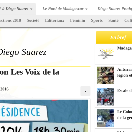
té à Diego Suarez
Le Nord de Madagascar
Diego Suarez Prati
ections 2018
Société
Editoriaux
Féminin
Sports
Santé
Cul
En bref
Madagasc
 Diego Suarez
ion Les Voix de la
Antsiran
légion é
 2016
Escale d
Le Colo
de la g