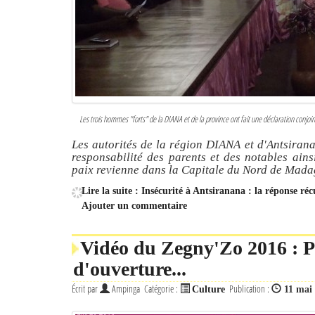
Les trois hommes "forts" de la DIANA et de la province ont fait une déclaration conjoint
Les autorités de la région DIANA et d'Antsirana
responsabilité des parents et des notables ains
paix revienne dans la Capitale du Nord de Mad
Lire la suite : Insécurité à Antsiranana : la réponse ré
Ajouter un commentaire
Vidéo du Zegny'Zo 2016 : P
d'ouverture...
Écrit par
Ampinga
Catégorie :
Publication :
Culture
11 mai