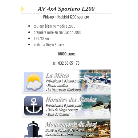
AV 4x4 Sportero L200
Pick-up mitsubishi l200 sportero
couleur blanche modèle 2005
première mise en circulation 2006
131786km
visible à Diego Suarez
10000 euros
tel:
032 66 651 75