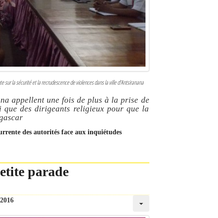
e sur la sécurité et la recrudescence de violences dans la ville d'Antsiranana
na appellent une fois de plus à la prise de
i que des dirigeants religieux pour que la
agascar
currente des autorités face aux inquiétudes
etite parade
 2016