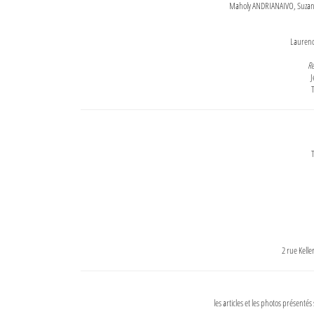
Maholy ANDRIANAIVO, Suzanne
Lauren
Re
J
T
T
2 rue Kell
les articles et les photos présentés