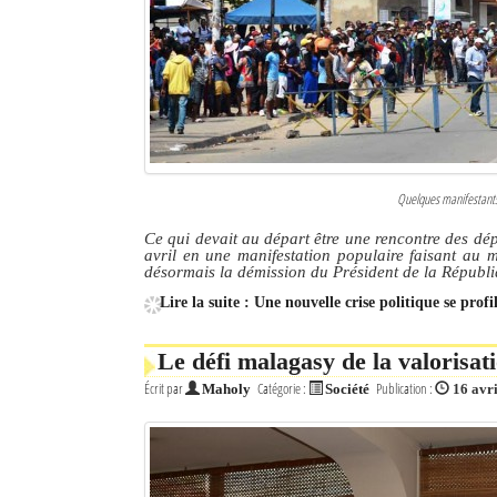
Culture
Economie
Brèves
Le Nord de Madagascar
Quelques manifestants 
Avions
Ce qui devait au départ être une rencontre des dé
avril en une manifestation populaire faisant au 
Météo
désormais la démission du Président de la Républ
Lire la suite : Une nouvelle crise politique se pro
Marées
Le Port
Le défi malagasy de la valorisat
Écrit par
Catégorie :
Publication :
Maholy
Société
16 avr
La Ville
L'actualité du tourisme
Histoire