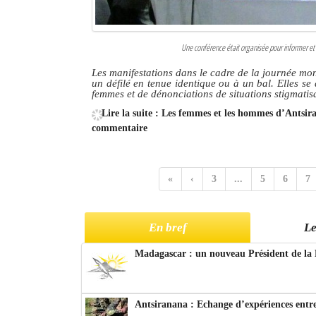
Une conférence était organisée pour informer et 
Les manifestations dans le cadre de la journée mo
un défilé en tenue identique ou à un bal. Elles s
femmes et de dénonciations de situations stigmati
Lire la suite : Les femmes et les hommes d’Antsi
commentaire
«
‹
3
...
5
6
7
En bref
Le
Madagascar : un nouveau Président de la 
Antsiranana : Echange d’expériences entre