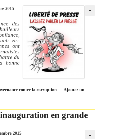
bre 2015
ance des
bailleurs
onfiance,
ants vis-
nnes ont
nalistes
battre du
la bonne
uvernance contre la corruption
Ajouter un
 inauguration en grande
tembre 2015