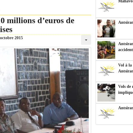
Mahavoka
0 millions d’euros de
Antsiran
ises
 octobre 2015
Antsiran
accident
Vol à la
Antsira
Vols de
impliqu
Antsira