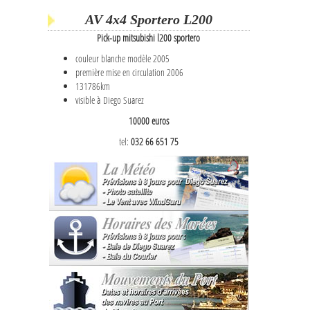
AV 4x4 Sportero L200
Pick-up mitsubishi l200 sportero
couleur blanche modèle 2005
première mise en circulation 2006
131786km
visible à Diego Suarez
10000 euros
tel:
032 66 651 75