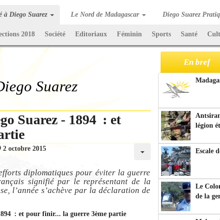
té à Diego Suarez
Le Nord de Madagascar
Diego Suarez Prati
ections 2018
Société
Editoriaux
Féminin
Sports
Santé
Cul
En bref
Madagasc
 Diego Suarez
go Suarez - 1894 : et
Antsiran
légion é
artie
2 octobre 2015
Escale d
efforts diplomatiques pour éviter la guerre
ançais signifié par le représentant de la
Le Colo
se, l’année s’achève par la déclaration de
de la g
894 : et pour finir... la guerre 3ème partie