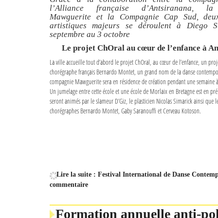
l’Alliance française d’Antsiranana, l
Mawguerite et la Compagnie Cap Sud, deu
artistiques majeurs se déroulent à Diego 
septembre au 3 octobre
Le projet ChOral au cœur de l’enfance à A
La ville accueille tout d’abord le projet ChOral, au cœur de l’enfance, un pro
chorégraphe français Bernardo Montet, un grand nom de la danse contempor
compagnie Mawguerite sera en résidence de création pendant une semaine à 
Un jumelage entre cette école et une école de Morlaix en Bretagne est en prép
seront animés par le slameur D’Giz, le plasticien Nicolas Simarick ainsi que 
chorégraphes Bernardo Montet, Gaby Saranouffi et Cerveau Kotoson.
Lire la suite : Festival International de Danse Conte
commentaire
Formation annuelle anti-po