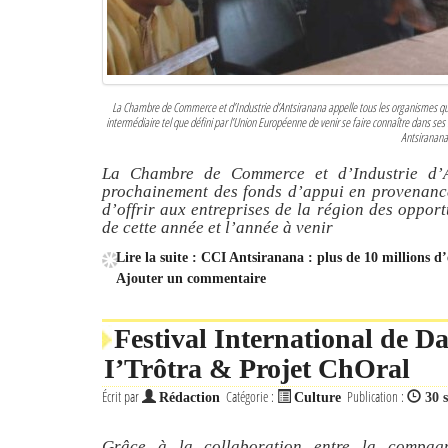
La Chambre de Commerce et d’Industrie d’Antsiranana appelle tous les organismes qui
intermédiaire tel que défini par l’Union Européenne de venir se faire connaître dans ses 
Antsiranana
La Chambre de Commerce et d’Industrie d’A
prochainement des fonds d’appui en provenance
d’offrir aux entreprises de la région des opport
de cette année et l’année à venir
Lire la suite : CCI Antsiranana : plus de 10 millions d
Ajouter un commentaire
Festival International de 
I’Trôtra & Projet ChOral
Écrit par
Catégorie :
Publication :
Rédaction
Culture
30 
Grâce à la collaboration entre la compagn