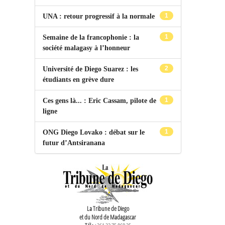
1
UNA : retour progressif à la normale
1
Semaine de la francophonie : la
société malagasy à l’honneur
2
Université de Diego Suarez : les
étudiants en grève dure
1
Ces gens là... : Eric Cassam, pilote de
ligne
1
ONG Diego Lovako : débat sur le
futur d’Antsiranana
La Tribune de Diego
et du Nord de Madagascar