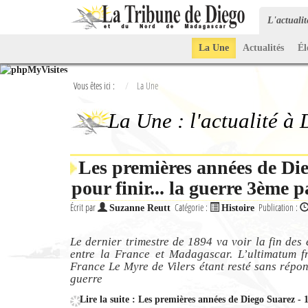
L'actuali
La Une
Actualités
Él
Vous êtes ici :
La Une
La Une : l'actualité à
Les premières années de Die
pour finir... la guerre 3ème p
Écrit par
Catégorie :
Publication :
Suzanne Reutt
Histoire
Le dernier trimestre de 1894 va voir la fin des 
entre la France et Madagascar. L’ultimatum fr
France Le Myre de Vilers étant resté sans répon
guerre
Lire la suite : Les premières années de Diego Suarez - 1