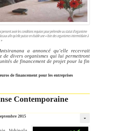
 pensent avoir les conditions requises pour prétendre au statut d’organisme
locaux afin qu’elle puisse en établir une « liste des organismes intermédiaire à
 »
ntsiranana a annoncé qu’elle recevrait
 de divers organismes qui lui permettront
unités de financement de projet pour la fin
’euros de financement pour les entreprises
Danse Contemporaine
septembre 2015
ie Vahinala,