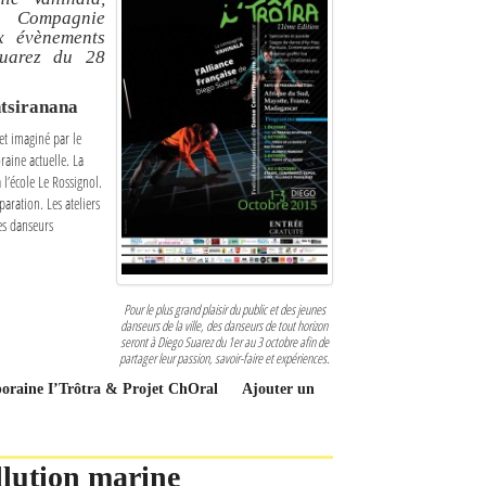
a Compagnie
x évènements
Suarez du 28
ntsiranana
jet imaginé par le
aine actuelle. La
l’école Le Rossignol.
aration. Les ateliers
les danseurs
Pour le plus grand plaisir du public et des jeunes
danseurs de la ville, des danseurs de tout horizon
seront à Diego Suarez du 1er au 3 octobre afin de
partager leur passion, savoir-faire et expériences.
mporaine I’Trôtra & Projet ChOral
Ajouter un
llution marine