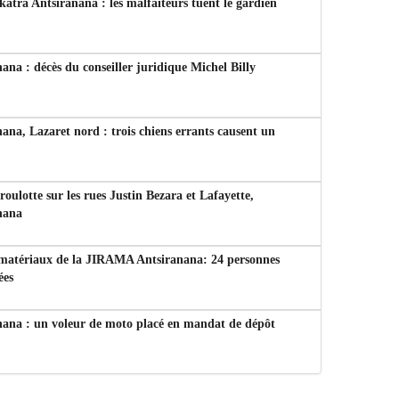
tra Antsiranana : les malfaiteurs tuent le gardien
ana : décès du conseiller juridique Michel Billy
ana, Lazaret nord : trois chiens errants causent un
 roulotte sur les rues Justin Bezara et Lafayette,
nana
 matériaux de la JIRAMA Antsiranana: 24 personnes
ées
nana : un voleur de moto placé en mandat de dépôt