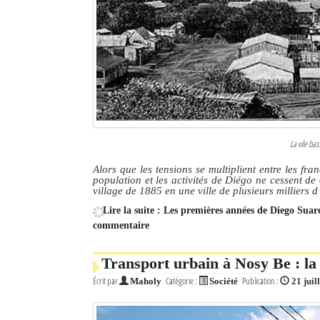
Culture
Economie
Brèves
Le Nord de Madagascar
Avions
La vile bas
Alors que les tensions se multiplient entre les f
Météo
population et les activités de Diégo ne cessent de 
village de 1885 en une ville de plusieurs milliers d
Marées
Lire la suite : Les premières années de Diego Suare
commentaire
Le Port
La Ville
Transport urbain à Nosy Be : la 
Écrit par
Catégorie :
Publication :
Maholy
Société
21 juil
L'actualité du tourisme
Histoire