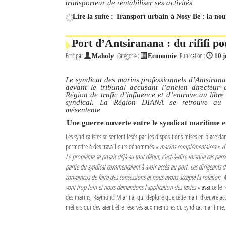
transporteur de rentabiliser ses activités
Lire la suite : Transport urbain à Nosy Be : la nou
Mot de passe
Port d’Antsiranana : du rififi po
Se souvenir de moi
Écrit par
Catégorie :
Publication :
Maholy
Economie
10 j
Connexion
Le syndicat des marins professionnels d’Antsiranan
devant le tribunal accusant l’ancien directeur 
Région de trafic d’influence et d’entrave au libre
Identifiant oublié ?
syndical. La Région DIANA se retrouve au 
mésentente
Mot de passe oublié ?
Une guerre ouverte entre le syndicat maritime et
Les syndicalistes se sentent lésés par les dispositions mises en place da
permettre à des travailleurs dénommés
« marins complémentaires » d’e
Le problème se posait déjà au tout début, c’est-à-dire lorsque ces per
partie du syndicat commençaient à avoir accès au port. Les dirigeants d
convaincus de faire des concessions et nous avons accepté la rotation. 
vont trop loin et nous demandons l’application des textes »
avance le 
des marins, Raymond Miarina, qui déplore que cette main d’œuvre acc
métiers qui devraient être réservés aux membres du syndicat maritime,