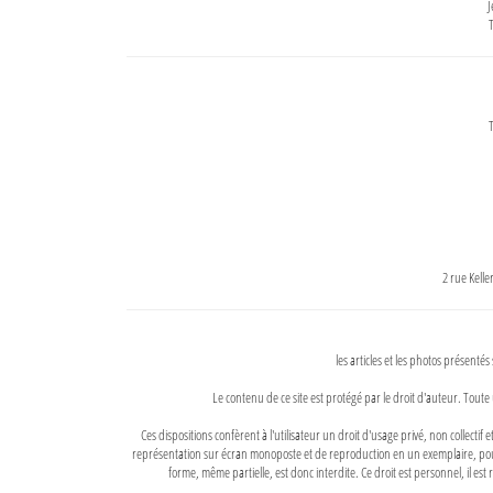
J
T
T
2 rue Kell
les articles et les photos présentés
Le contenu de ce site est protégé par le droit d'auteur. Toute 
Ces dispositions confèrent à l'utilisateur un droit d'usage privé, non collectif
représentation sur écran monoposte et de reproduction en un exemplaire, pour
forme, même partielle, est donc interdite. Ce droit est personnel, il est r