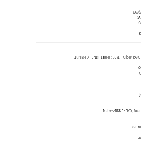
LaTrib
SA
Ca
R
Laurence D'HONDT, Laurent BOYER, Gilbert RAKOT
Di
G
J
Maholy ANDRIANAIVO, Suzanne
Lauren
Re