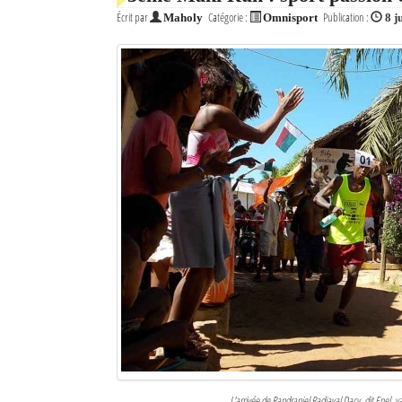
Écrit par
Catégorie :
Publication :
Maholy
Omnisport
8 j
L'arrivée de Randraniel Radiaval Dacy, dit Enel,