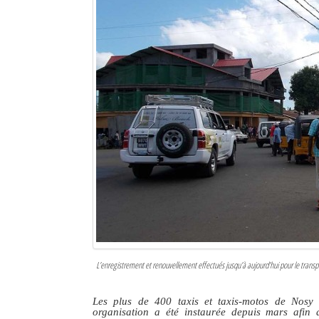
Sites touristiques
Diego Suarez Pratique
Adresses utiles
Vie pratique
Les Petites Annonces
La Tribune de Diego en PDF
Mon compte
Contacts
L’enregistrement et renouvellement effectués jusqu’à aujourd’hui pour le transport
Se connecter
Identifiant
Les plus de 400 taxis et taxis-motos de Nosy 
organisation a été instaurée depuis mars afin d