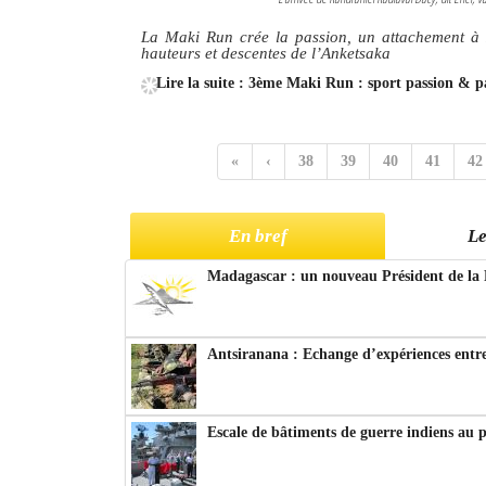
La Maki Run crée la passion, un attachement à 
hauteurs et descentes de l’Anketsaka
Lire la suite : 3ème Maki Run : sport passion & p
«
‹
38
39
40
41
42
En bref
Le
Madagascar : un nouveau Président de la 
Antsiranana : Echange d’expériences entre
Escale de bâtiments de guerre indiens au 