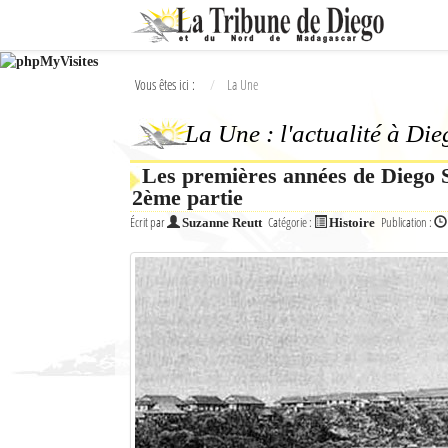
Ok
Vous êtes ici :
La Une
L'actualité à Diego Suarez
La Une : l'actualité à Di
La Une
Les premières années de Diego Su
Actualités
2ème partie
Élections 2018
Écrit par
Catégorie :
Publication :
Suzanne Reutt
Histoire
Société
Editoriaux
Féminin
Sports
Santé