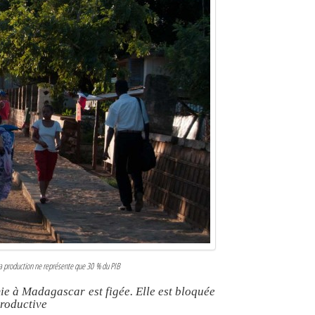
sa production ne représente que 30 % du PIB
ie à Madagascar est figée. Elle est bloquée
productive