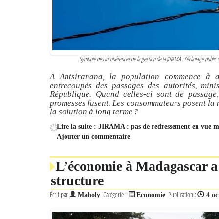
Symbole des incohérences de la gestion de la JIRAMA : l’éclairage public qui
A Antsiranana, la population commence à av
entrecoupés des passages des autorités, minis
République. Quand celles-ci sont de passage, 
promesses fusent. Les consommateurs posent la 
la solution à long terme ?
Lire la suite : JIRAMA : pas de redressement en vue ma
Ajouter un commentaire
L’économie à Madagascar a
structure
Écrit par
Catégorie :
Publication :
Maholy
Economie
4 oc