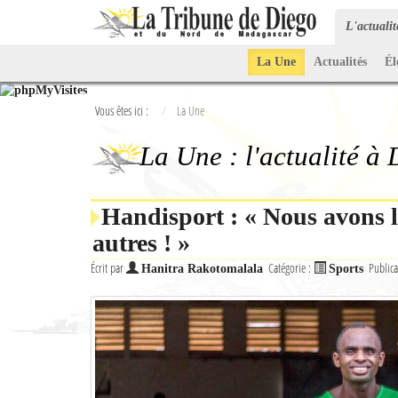
L'actuali
La Une
Actualités
Él
Vous êtes ici :
La Une
La Une : l'actualité à
Handisport : « Nous avons l
autres ! »
Écrit par
Catégorie :
Publica
Hanitra Rakotomalala
Sports