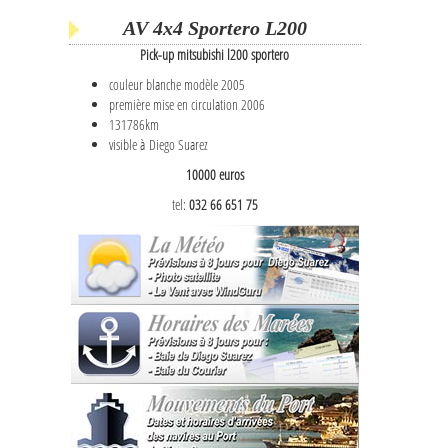
AV 4x4 Sportero L200
Pick-up mitsubishi l200 sportero
couleur blanche modèle 2005
première mise en circulation 2006
131786km
visible à Diego Suarez
10000 euros
tel:
032 66 651 75