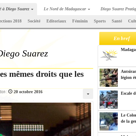
té à Diego Suarez
Le Nord de Madagascar
Diego Suarez Prati
ections 2018
Société
Editoriaux
Féminin
Sports
Santé
Cul
En bref
Madagasc
 Diego Suarez
es mêmes droits que les
Antsiran
légion é
tion :
20 octobre 2016
Escale d
Le Colo
de la g