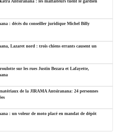
tra Antsiranana : les malfaiteurs tuent le gardien
ana : décès du conseiller juridique Michel Billy
ana, Lazaret nord : trois chiens errants causent un
 roulotte sur les rues Justin Bezara et Lafayette,
nana
 matériaux de la JIRAMA Antsiranana: 24 personnes
ées
nana : un voleur de moto placé en mandat de dépôt