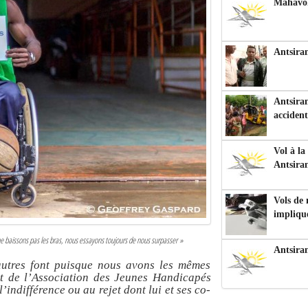
Mahavoka
Antsiran
Antsiran
accident
Vol à la
Antsira
Vols de
impliqu
 ne baissons pas les bras, nous essayons toujours de nous surpasser »
Antsira
utres font puisque nous avons les mêmes
nt de l’Association des Jeunes Handicapés
indifférence ou au rejet dont lui et ses co-