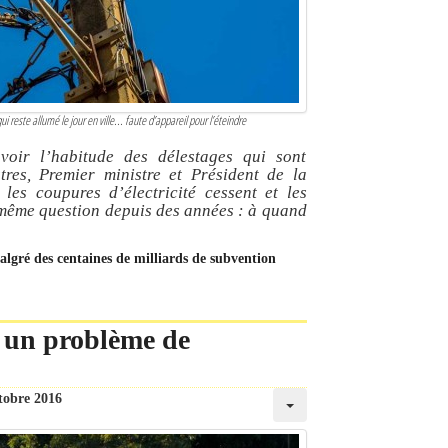
 reste allumé le jour en ville... faute d’appareil pour l’éteindre
oir l’habitude des délestages qui sont
tres, Premier ministre et Président de la
les coupures d’électricité cessent et les
même question depuis des années : à quand
lgré des centaines de milliards de subvention
 un problème de
tobre 2016