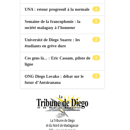
1
UNA : retour progressif à la normale
1
Semaine de la francophonie : la
société malagasy à l’honneur
2
Université de Diego Suarez : les
étudiants en grève dure
1
Ces gens là... : Eric Cassam, pilote de
ligne
1
ONG Diego Lovako : débat sur le
futur d’Antsiranana
La Tribune de Diego
et du Nord de Madagascar