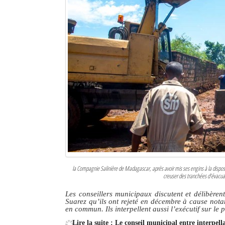
Mot de passe
Se souvenir de moi
Connexion
Identifiant oublié ?
Mot de passe oublié ?
la Compagnie Salinière de Madagascar, après avoir mis ses engins à la dispos
creuser des tranchées d’évacua
Les conseillers municipaux discutent et délibè
Suarez qu’ils ont rejeté en décembre à cause nota
en commun. Ils interpellent aussi l’exécutif sur le 
Lire la suite : Le conseil municipal entre interpel