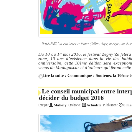
Sites touristiques
Diego Suarez Pratique
Adresses utiles
Depuis 2007, l’art sous toutes ses formes (théâtre, cirque, musique, arts vis
Vie pratique
Du 10 au 14 mai 2016, le festival Zegny’Zo fêtera
zone, 10 ans d’existence dans la vie des habit
Les Petites Annonces
anniversaire, cette 10ème édition sera exceptionn
venus de Madagascar et d’ailleurs qui feront cett
La Tribune de Diego en PDF
Lire la suite : Communiqué : Soutenez la 10ème éd
Mon compte
Le conseil municipal entre interp
décider du budget 2016
Contacts
Écrit par
Catégorie :
Publication :
Maholy
Actualité
8 ma
Se connecter
Identifiant