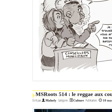
MSRoots 514 : le reggae aux co
Écrit par
Catégorie :
Publication :
Maholy
Culture
10 ma