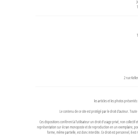
J
T
T
2 rue Kell
les articles et les photos présentés
Le contenu de ce site est protégé par le droit d'auteur. Toute 
Ces dispositions confèrent à l'utilisateur un droit d'usage privé, non collectif
représentation sur écran monoposte et de reproduction en un exemplaire, pour
forme, même partielle, est donc interdite. Ce droit est personnel, il est r