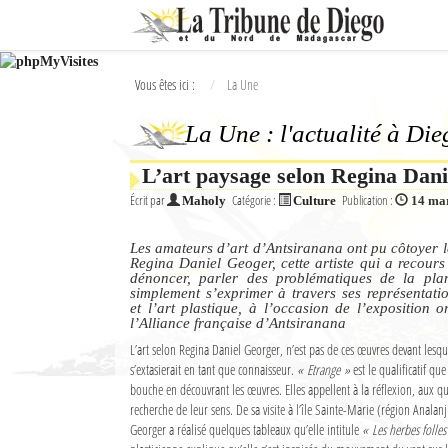
Ok
Vous êtes ici :
La Une
L'actualité à Diego Suarez
La Une : l'actualité à Di
La Une
L’art paysage selon Regina Dan
Actualités
Écrit par
Catégorie :
Publication :
Maholy
Culture
14 ma
Élections 2018
Les amateurs d’art d’Antsiranana ont pu côtoyer 
Société
Regina Daniel Geoger, cette artiste qui a recours
dénoncer, parler des problématiques de la pla
simplement s’exprimer à travers ses représentati
Editoriaux
et l’art plastique, à l’occasion de l’exposition 
l’Alliance française d’Antsiranana
Féminin
L’art selon Regina Daniel Georger, n’est pas de ces œuvres devant lesqu
s’extasierait en tant que connaisseur.
« Etrange »
est le qualificatif que
Sports
bouche en découvrant les œuvres. Elles appellent à la réflexion, aux qu
recherche de leur sens. De sa visite à l’île Sainte-Marie (région Analan
Santé
Georger a réalisé quelques tableaux qu’elle intitule
« Les herbes folles