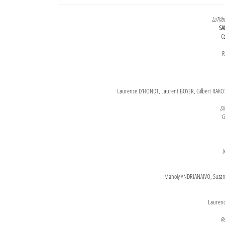
LaTrib
SA
Ca
R
Laurence D'HONDT, Laurent BOYER, Gilbert RAKOT
Di
G
J
Maholy ANDRIANAIVO, Suzanne
Lauren
Re