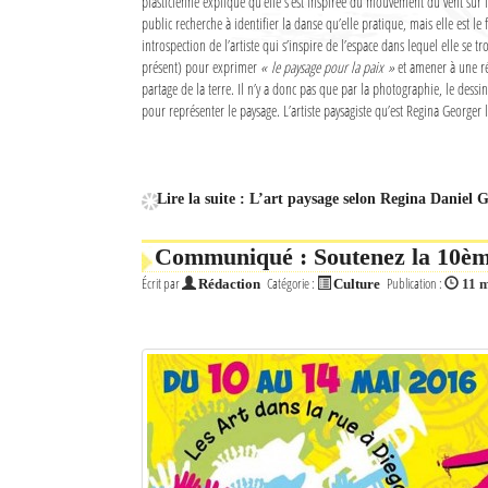
plasticienne explique qu’elle s’est inspirée du mouvement du vent sur l
Culture
public recherche à identifier la danse qu’elle pratique, mais elle est le 
introspection de l’artiste qui s’inspire de l’espace dans lequel elle se tro
Economie
présent) pour exprimer
« le paysage pour la paix »
et amener à une ré
partage de la terre. Il n’y a donc pas que par la photographie, le dessi
pour représenter le paysage. L’artiste paysagiste qu’est Regina Georger l
Brèves
Le Nord de Madagascar
Lire la suite : L’art paysage selon Regina Daniel 
Avions
Communiqué : Soutenez la 10ème
Météo
Écrit par
Catégorie :
Publication :
Rédaction
Culture
11 
Marées
Le Port
La Ville
L'actualité du tourisme
Histoire