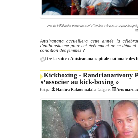
Près de 6 000 milles personnes sont attendues à Antsiranana pour les quel
in
Antsiranana accueillera cette année la célébra
l’enthousiasme pour cet événement ne se dément pa
condition des femmes ?
Lire la suite : Antsiranana capitale nationale des
Kickboxing - Randrianarivony P
s’associer au kick-boxing »
Écrit par
Catégorie :
Hanitra Rakotomalala
Arts martia