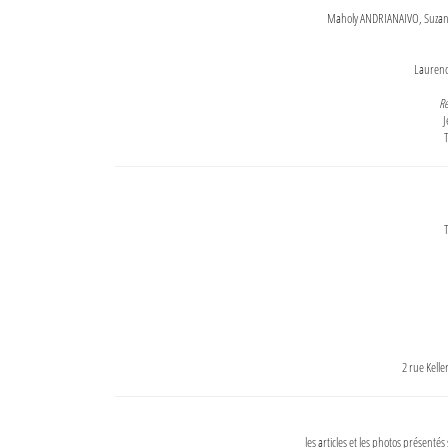
Maholy ANDRIANAIVO, Suzanne
Lauren
Re
J
T
T
2 rue Kell
les articles et les photos présentés