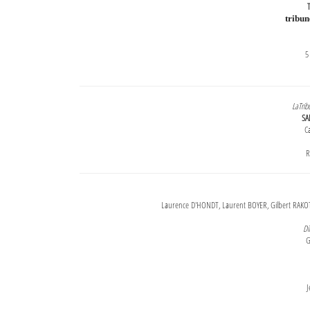
T
tribu
5
LaTrib
SA
Ca
R
Laurence D'HONDT, Laurent BOYER, Gilbert RAKOT
Di
G
J