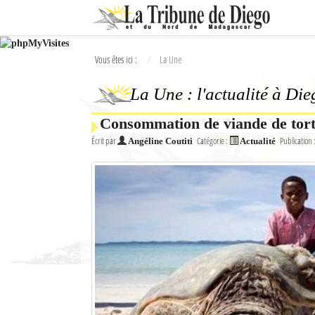
Ok
Vous êtes ici :
La Une
L'actualité à Diego Suarez
La Une : l'actualité à Di
La Une
Consommation de viande de tor
Actualités
Écrit par
Catégorie :
Publication 
Angéline Coutiti
Actualité
Élections 2018
Société
Editoriaux
Féminin
Sports
Santé