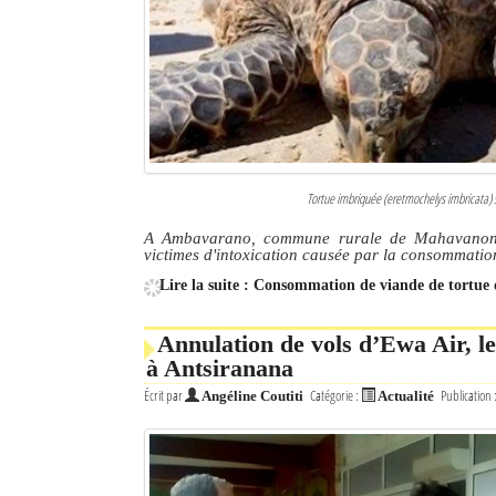
Culture
Economie
Brèves
Le Nord de Madagascar
Tortue imbriquée (eretmochelys imbricata) 
Avions
A Ambavarano, commune rurale de Mahavanona,
victimes d'intoxication causée par la consommatio
Météo
Lire la suite : Consommation de viande de tortu
Marées
Annulation de vols d’Ewa Air, l
Le Port
à Antsiranana
Écrit par
Catégorie :
Publication 
Angéline Coutiti
Actualité
La Ville
L'actualité du tourisme
Histoire