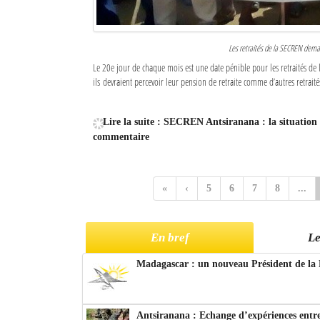
Les retraités de la SECREN demand
Le 20e jour de chaque mois est une date pénible pour les retraités de 
ils devraient percevoir leur pension de retraite comme d’autres retraités
Lire la suite : SECREN Antsiranana : la situation 
commentaire
«
‹
5
6
7
8
...
En bref
Le
Madagascar : un nouveau Président de la 
Antsiranana : Echange d’expériences entre