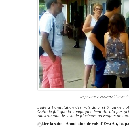
Sites touristiques
Diego Suarez Pratique
Adresses utiles
Vie pratique
Les Petites Annonces
La Tribune de Diego en PDF
Mon compte
Contacts
Les passagers se sont rendus à l’agence d’Ew
Suite à l’annulation des vols du 7 et 9 janvier,
Se connecter
Outre le fait que la compagnie Ewa Air n’a pas pri
Antsiranana, le visa de plusieurs passagers ne tar
Identifiant
Lire la suite : Annulation de vols d’Ewa Air, les 