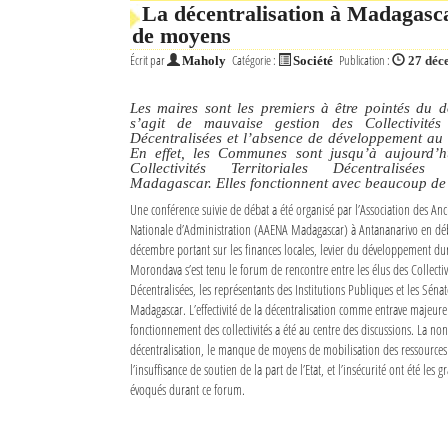
La décentralisation à Madagasca
de moyens
Écrit par
Catégorie :
Publication :
Maholy
Société
27 déc
Les maires sont les premiers à être pointés du do
s’agit de mauvaise gestion des Collectivités T
Décentralisées et l’absence de développement au 
En effet, les Communes sont jusqu’à aujourd’hu
Collectivités Territoriales Décentralisées
Madagascar. Elles fonctionnent avec beaucoup de
Une conférence suivie de débat a été organisé par l’Association des Anc
Nationale d’Administration (AAENA Madagascar) à Antananarivo en dé
décembre portant sur les finances locales, levier du développement du
Morondava s’est tenu le forum de rencontre entre les élus des Collectivi
Décentralisées, les représentants des Institutions Publiques et les Séna
Madagascar. L’effectivité de la décentralisation comme entrave majeur
fonctionnement des collectivités a été au centre des discussions. La non-
décentralisation, le manque de moyens de mobilisation des ressources f
l’insuffisance de soutien de la part de l’Etat, et l’insécurité ont été les
évoqués durant ce forum.