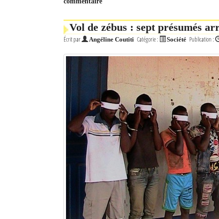
commentaire
Mot de passe
Vol de zébus : sept présumés arr
Écrit par
Catégorie :
Publication :
Angéline Coutiti
Société
Se souvenir de moi
Connexion
Identifiant oublié ?
Mot de passe oublié ?