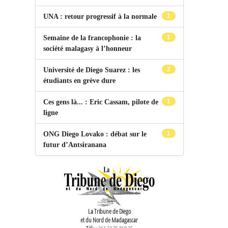
1
UNA : retour progressif à la normale
1
Semaine de la francophonie : la
société malagasy à l’honneur
2
Université de Diego Suarez : les
étudiants en grève dure
1
Ces gens là... : Eric Cassam, pilote de
ligne
1
ONG Diego Lovako : débat sur le
futur d’Antsiranana
La Tribune de Diego
et du Nord de Madagascar