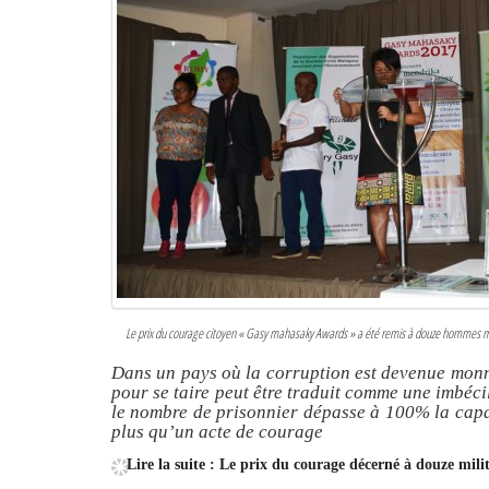
Le prix du courage citoyen « Gasy mahasaky Awards » a été remis à douze hommes ma
Dans un pays où la corruption est devenue monna
pour se taire peut être traduit comme une imbéci
le nombre de prisonnier dépasse à 100% la capac
plus qu’un acte de courage
Lire la suite : Le prix du courage décerné à douze mil