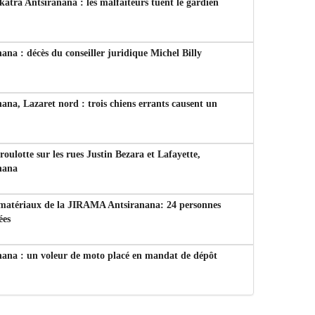
tra Antsiranana : les malfaiteurs tuent le gardien
ana : décès du conseiller juridique Michel Billy
ana, Lazaret nord : trois chiens errants causent un
 roulotte sur les rues Justin Bezara et Lafayette,
nana
 matériaux de la JIRAMA Antsiranana: 24 personnes
ées
nana : un voleur de moto placé en mandat de dépôt