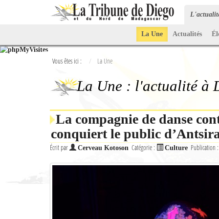
L'actuali
La Une
Actualités
Él
Vous êtes ici :
La Une
La Une : l'actualité à
La compagnie de danse co
conquiert le public d’Antsi
Écrit par
Catégorie :
Publication 
Cerveau Kotoson
Culture