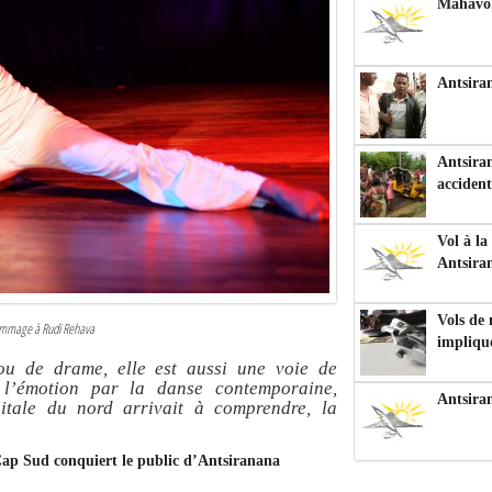
Mahavoka
Antsiran
Antsiran
accident
Vol à la
Antsira
Vols de
ommage à Rudi Rehava
impliqu
ou de drame, elle est aussi une voie de
r l’émotion par la danse contemporaine,
Antsira
itale du nord arrivait à comprendre, la
Cap Sud conquiert le public d’Antsiranana