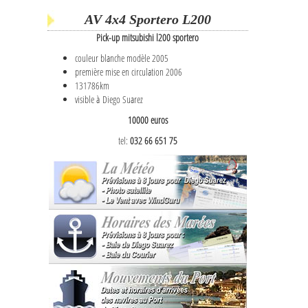
AV 4x4 Sportero L200
Pick-up mitsubishi l200 sportero
couleur blanche modèle 2005
première mise en circulation 2006
131786km
visible à Diego Suarez
10000 euros
tel:
032 66 651 75