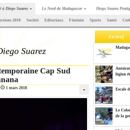
té à Diego Suarez
Le Nord de Madagascar
Diego Suarez Prati
ections 2018
Société
Editoriaux
Féminin
Sports
Santé
Cul
En bref
Madagasc
 Diego Suarez
ntemporaine Cap Sud
Antsiran
légion é
ranana
:
1 mars 2018
Escale d
Le Colo
de la g