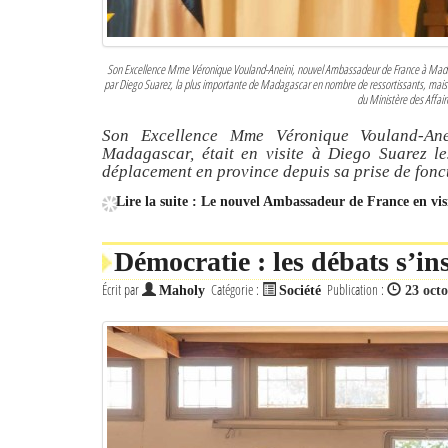
Son Excellence Mme Véronique Vouland-Aneini, nouvel Ambassadeur de France à Mada
par Diego Suarez, la plus importante de Madagascar en nombre de ressortissants, mais é
du Ministère des Affai
Son Excellence Mme Véronique Vouland-An
Madagascar, était en visite à Diego Suarez l
déplacement en province depuis sa prise de fonc
Lire la suite : Le nouvel Ambassadeur de France en vis
Démocratie : les débats s’in
Écrit par
Catégorie :
Publication :
Maholy
Société
23 oct