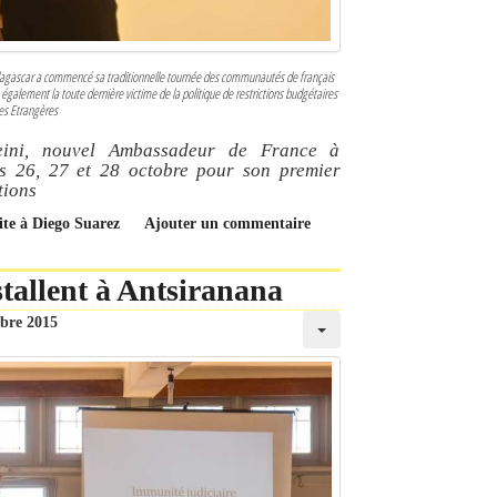
gascar a commencé sa traditionnelle tournée des communautés de français
galement la toute dernière victime de la politique de restrictions budgétaires
res Etrangères
eini, nouvel Ambassadeur de France à
es 26, 27 et 28 octobre pour son premier
tions
ite à Diego Suarez
Ajouter un commentaire
stallent à Antsiranana
obre 2015