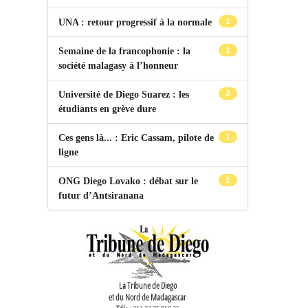
1
UNA : retour progressif à la normale
1
Semaine de la francophonie : la
société malagasy à l’honneur
2
Université de Diego Suarez : les
étudiants en grève dure
1
Ces gens là... : Eric Cassam, pilote de
ligne
1
ONG Diego Lovako : débat sur le
futur d’Antsiranana
La Tribune de Diego
et du Nord de Madagascar