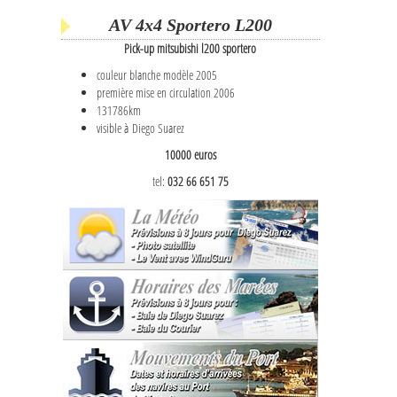
AV 4x4 Sportero L200
Pick-up mitsubishi l200 sportero
couleur blanche modèle 2005
première mise en circulation 2006
131786km
visible à Diego Suarez
10000 euros
tel:
032 66 651 75