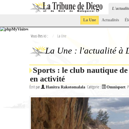
L'actuali
La Une
Actualités
Él
Vous êtes ici :
La Une
La Une : l'actualité à
Sports : le club nautique d
en activité
Écrit par
Catégorie :
P
Hanitra Rakotomalala
Omnisport