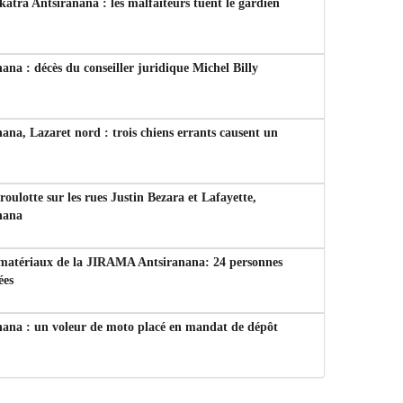
tra Antsiranana : les malfaiteurs tuent le gardien
ana : décès du conseiller juridique Michel Billy
ana, Lazaret nord : trois chiens errants causent un
 roulotte sur les rues Justin Bezara et Lafayette,
nana
 matériaux de la JIRAMA Antsiranana: 24 personnes
ées
nana : un voleur de moto placé en mandat de dépôt