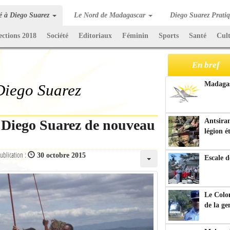
té à Diego Suarez
Le Nord de Madagascar
Diego Suarez Prati
ections 2018
Société
Editoriaux
Féminin
Sports
Santé
Cul
En bref
Madagasc
 Diego Suarez
e Diego Suarez de nouveau
Antsiran
légion é
ublication :
30 octobre 2015
Escale d
Le Colo
de la g