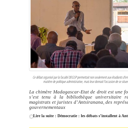
Ce débat organisé par la faculté DEGSP permettait non seulement aux étudiants d’ent
matière de politique administrative, mais leur donnait l’occasion de se situe
La chimère Madagascar-Etat de droit est une foi
s’est tenu à la bibliothèque universitaire ré
magistrats et juristes d’Antsiranana, des repré
gouvernementaux
Lire la suite : Démocratie : les débats s’installent à An