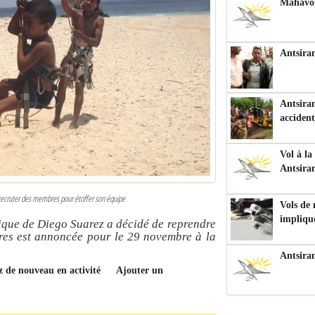
Mahavoka
Antsiran
Antsiran
accident
Vol à la
Antsira
e recruter des membres pour étoffer son équipe
Vols de
impliqu
ique de Diego Suarez a décidé de reprendre
res est annoncée pour le 29 novembre à la
Antsira
ez de nouveau en activité
Ajouter un