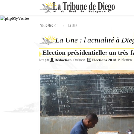
Ok
Vous êtes ici :
La Une
L'actualité à Diego Suarez
La Une : l'actualité à Di
La Une
Election présidentielle: un très 
Actualités
Écrit par
Catégorie :
Publication :
Rédaction
Élections 2018
Élections 2018
Société
Editoriaux
Féminin
Sports
Santé