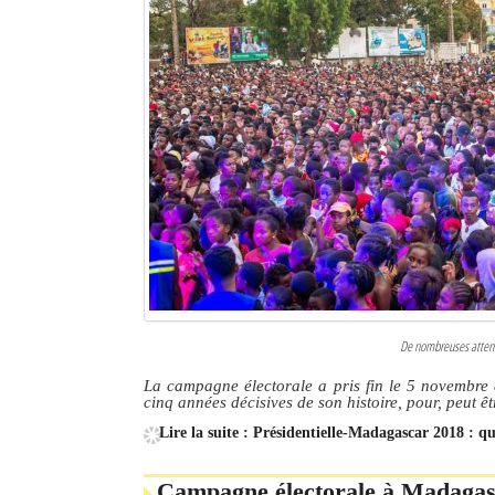
Sites touristiques
Diego Suarez Pratique
Adresses utiles
Vie pratique
Les Petites Annonces
La Tribune de Diego en PDF
Mon compte
De nombreuses attente
Contacts
La campagne électorale a pris fin le 5 novembre 
cinq années décisives de son histoire, pour, peut êt
Se connecter
Lire la suite : Présidentielle-Madagascar 2018 : q
Identifiant
Campagne électorale à Madagasc