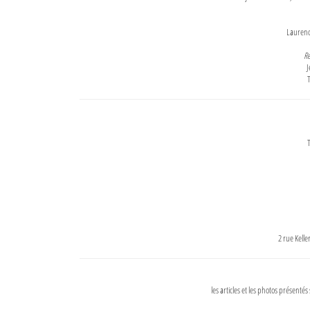
Lauren
Re
J
T
T
2 rue Kell
les articles et les photos présentés