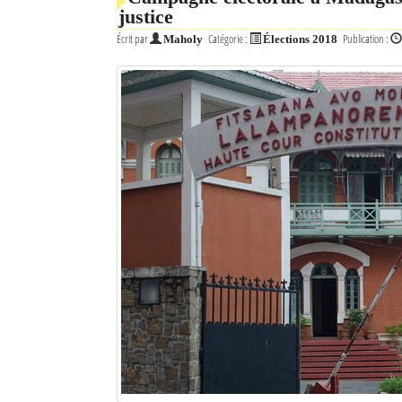
justice
Mot de passe
Écrit par
Catégorie :
Publication :
Maholy
Élections 2018
Se souvenir de moi
Connexion
Identifiant oublié ?
Mot de passe oublié ?