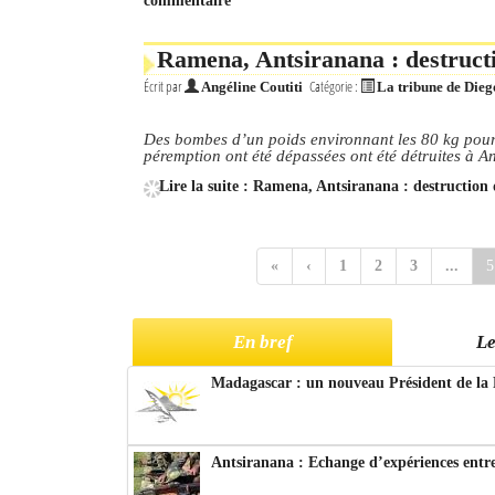
commentaire
Ramena, Antsiranana : destruct
Écrit par
Catégorie :
Angéline Coutiti
La tribune de Dieg
Des bombes d’un poids environnant les 80 kg pour l
péremption ont été dépassées ont été détruites à A
Lire la suite : Ramena, Antsiranana : destruction
«
‹
1
2
3
...
5
En bref
Le
Madagascar : un nouveau Président de la 
Antsiranana : Echange d’expériences entre