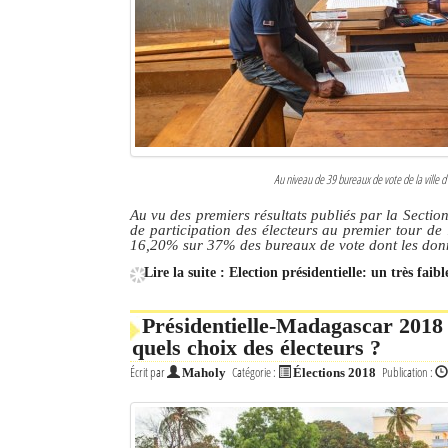
Culture
Economie
Brèves
Le Nord de Madagascar
Au niveau de 39 bureaux de vote de la ville d’
Avions
Au vu des premiers résultats publiés par la Secti
de participation des électeurs au premier tour de l
Météo
16,20% sur 37% des bureaux de vote dont les don
Lire la suite : Election présidentielle: un très fai
Marées
Le Port
Présidentielle-Madagascar 2018 
quels choix des électeurs ?
La Ville
Écrit par
Catégorie :
Publication :
Maholy
Élections 2018
L'actualité du tourisme
Histoire