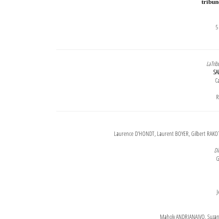
tribu
5
LaTrib
SA
Ca
R
Laurence D'HONDT, Laurent BOYER, Gilbert RAKOT
Di
G
J
Maholy ANDRIANAIVO, Suzanne