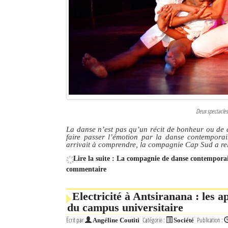
Culture
Economie
Brèves
Le Nord de Madagascar
Avions
Deux spectacle
Météo
La danse n’est pas qu’un récit de bonheur ou de d
faire passer l’émotion par la danse contempora
Marées
arrivait à comprendre, la compagnie Cap Sud a re
Lire la suite : La compagnie de danse contempora
Le Port
commentaire
La Ville
Electricité à Antsiranana : les
L'actualité du tourisme
du campus universitaire
Écrit par
Catégorie :
Publication :
Angéline Coutiti
Société
Histoire