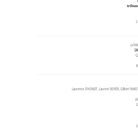
T
tribu
5
LaTrib
SA
Ca
R
Laurence D'HONDT, Laurent BOYER, Gilbert RAKOT
Di
G
J