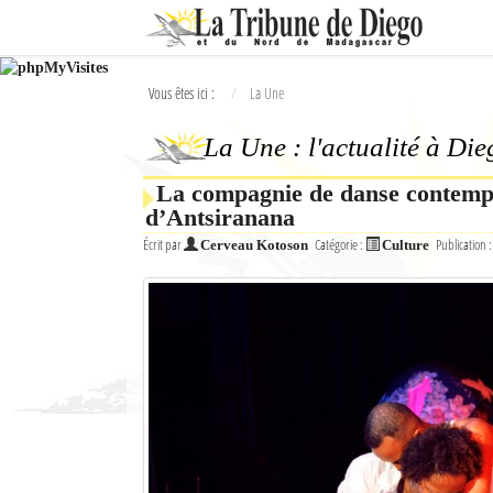
Ok
Vous êtes ici :
La Une
L'actualité à Diego Suarez
La Une : l'actualité à Di
La Une
La compagnie de danse contempo
Actualités
d’Antsiranana
Élections 2018
Écrit par
Catégorie :
Publication 
Cerveau Kotoson
Culture
Société
Editoriaux
Féminin
Sports
Santé