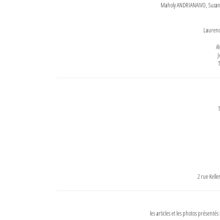
Maholy ANDRIANAIVO, Suzanne
Lauren
Re
J
T
T
2 rue Kell
les articles et les photos présentés