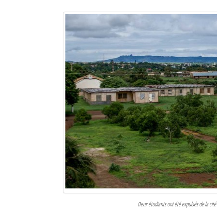
Sites touristiques
Diego Suarez Pratique
Adresses utiles
Vie pratique
Les Petites Annonces
La Tribune de Diego en PDF
Mon compte
Contacts
Se connecter
Identifiant
Deux étudiants ont été expulsés de la cité u