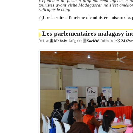
L’épidémie de peste a profondément affecté le 
touristes ayant visité Madagascar ne s’est amélio
rattraper le coup
Lire la suite : Tourisme : le ministère mise sur le
Les parlementaires malagasy inc
Écrit par
Catégorie :
Publication :
Maholy
Société
24 fév