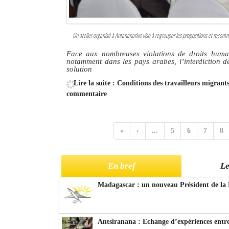
Un atelier organisé à Antananarivo vise à regrouper les propositions et recom
Face aux nombreuses violations de droits humain
notamment dans les pays arabes, l’interdiction de
solution
Lire la suite : Conditions des travailleurs migran
commentaire
«
‹
...
5
6
7
8
En bref
Le
Madagascar : un nouveau Président de la 
Antsiranana : Echange d’expériences entre