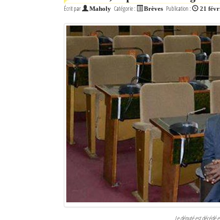
Écrit par
Catégorie :
Publication :
Maholy
Brèves
21 févr
Le député est décédé 