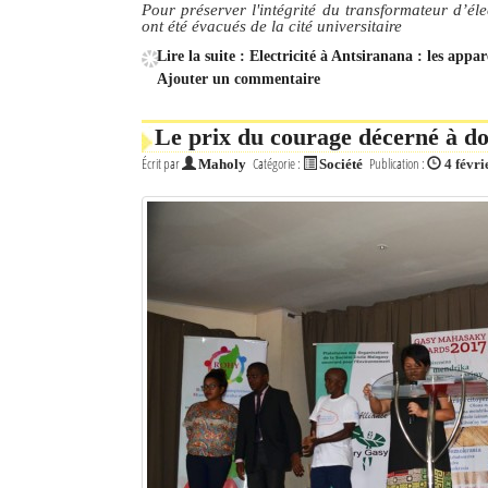
Pour préserver l'intégrité du transformateur d’éle
ont été évacués de la cité universitaire
Mot de passe
Lire la suite : Electricité à Antsiranana : les ap
Ajouter un commentaire
Se souvenir de moi
Le prix du courage décerné à do
Connexion
Écrit par
Catégorie :
Publication :
Maholy
Société
4 févri
Identifiant oublié ?
Mot de passe oublié ?