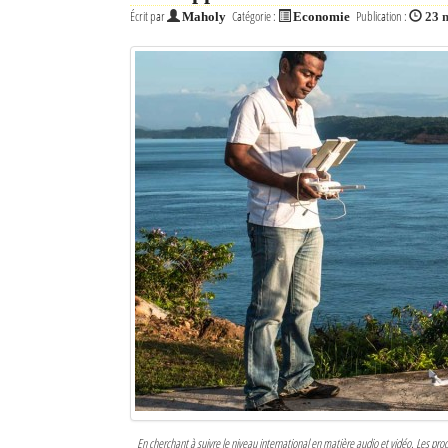
Écrit par
Catégorie :
Publication :
Maholy
Economie
23 
Sites touristiques
Diego Suarez Pratique
Adresses utiles
Vie pratique
Les Petites Annonces
La Tribune de Diego en PDF
Mon compte
Contacts
Se connecter
Identifiant
En cherchant à suivre le niveau international en matière audio et vidéo. Les pr