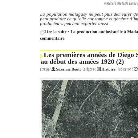
matériel à des tarifs élevés q
Mot de passe
La population malagasy ne peut plus demeurer de
peut produire ce qu’elle consomme et générer d’im
producteurs peuvent exporter aussi
Lire la suite : La production audiovisuelle à Mad
Se souvenir de moi
commentaire
Connexion
Les premières années de Diego S
Identifiant oublié ?
au début des années 1920 (2)
Écrit par
Catégorie :
Publication :
Suzanne Reutt
Histoire
Mot de passe oublié ?