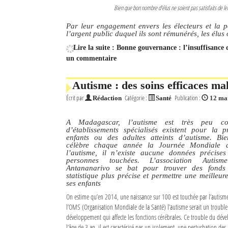
Bien que bon nombre d’élus ne soient pas satisfaits de le
Par leur engagement envers les électeurs et la po
l’argent public duquel ils sont rémunérés, les élus
Lire la suite : Bonne gouvernance : l’insuffisance d
un commentaire
Autisme : des soins efficaces m
Écrit par
Catégorie :
Publication :
Rédaction
Santé
12 ma
A Madagascar, l’autisme est très peu c
d’établissements spécialisés existent pour la 
enfants ou des adultes atteints d’autisme. B
célèbre chaque année la Journée Mondiale de
l’autisme, il n’existe aucune données précis
personnes touchées. L’association Auti
Antananarivo se bat pour trouver des fonds 
statistique plus précise et permettre une meilleu
ses enfants
On estime qu’en 2014, une naissance sur 100 est touchée par l’autis
l’OMS (Organisation Mondiale de la Santé) l’autisme serait un trouble
développement qui affecte les fonctions cérébrales. Ce trouble du dév
l’âge de 3 an, il est caractérisé par un isolement, une perturbation des 