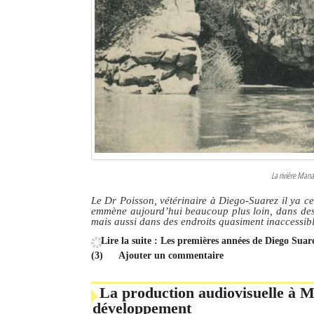
Culture
Economie
Brèves
Le Nord de Madagascar
Avions
Météo
La rivière Mana
Marées
Le Dr Poisson, vétérinaire à Diego-Suarez il ya cen
emmène aujourd’hui beaucoup plus loin, dans des r
mais aussi dans des endroits quasiment inaccessib
Le Port
Lire la suite : Les premières années de Diego Sua
La Ville
(3)
Ajouter un commentaire
L'actualité du tourisme
La production audiovisuelle à M
développement
Histoire