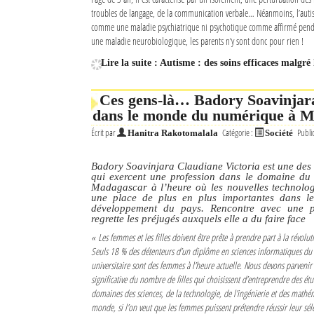
troubles de langage, de la communication verbale… Néanmoins, l’autis
comme une maladie psychiatrique ni psychotique comme affirmé pend
une maladie neurobiologique, les parents n’y sont donc pour rien !
Lire la suite : Autisme : des soins efficaces malgr
Ces gens-là… Badory Soavinjara
dans le monde du numérique à 
Écrit par
Catégorie :
Publi
Hanitra Rakotomalala
Société
Badory Soavinjara Claudiane Victoria est une des
qui exercent une profession dans le domaine du
Madagascar à l’heure où les nouvelles technolo
une place de plus en plus importantes dans le
développement du pays. Rencontre avec une p
regrette les préjugés auxquels elle a du faire face
« Les femmes et les filles doivent être prête à prendre part à la révol
Seuls 18 % des détenteurs d’un diplôme en sciences informatiques du 
universitaire sont des femmes à l’heure actuelle. Nous devons parvenir
significative du nombre de filles qui choisissent d’entreprendre des étu
domaines des sciences, de la technologie, de l’ingénierie et des mathé
monde, si l’on veut que les femmes puissent prétendre réussir leur sé