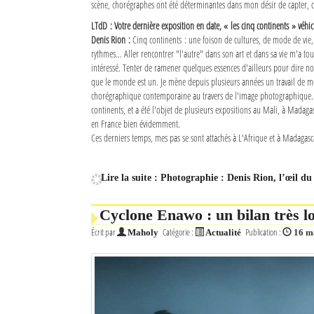
scène, chorégraphes ont été déterminantes dans mon désir de capter, d
LTdD : Votre dernière exposition en date, « les cinq continents » véhi
Denis Rion :
Cinq continents : une foison de cultures, de mode de vie,
rythmes… Aller rencontrer "l'autre" dans son art et dans sa vie m'a tou
intéressé. Tenter de ramener quelques essences d'ailleurs pour dire n
que le monde est un. Je mène depuis plusieurs années un travail de m
chorégraphique contemporaine au travers de l'image photographique. Ce
continents, et a été l'objet de plusieurs expositions au Mali, à Madaga
en France bien évidemment.
Ces derniers temps, mes pas se sont attachés à L'Afrique et à Madagasca
Lire la suite : Photographie : Denis Rion, l’œil du
Cyclone Enawo : un bilan très l
Écrit par
Catégorie :
Publication :
Maholy
Actualité
16 m