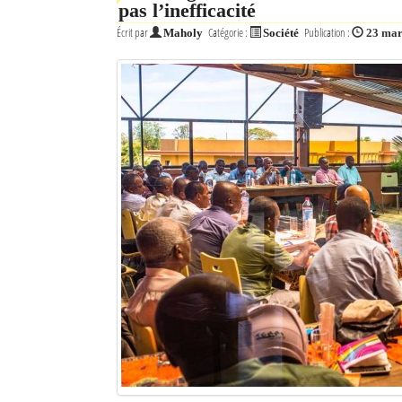
pas l’inefficacité
Écrit par
Catégorie :
Publication :
Maholy
Société
23 mar