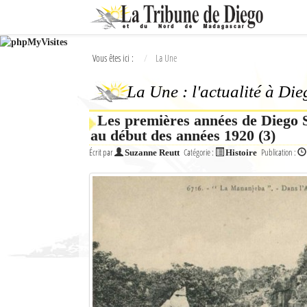
Ok
Vous êtes ici :
La Une
L'actualité à Diego Suarez
La Une : l'actualité à Di
La Une
Les premières années de Diego S
Actualités
au début des années 1920 (3)
Élections 2018
Écrit par
Catégorie :
Publication :
Suzanne Reutt
Histoire
Société
Editoriaux
Féminin
Sports
Santé