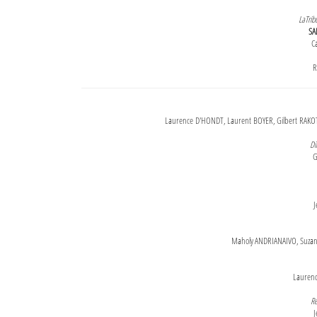
LaTrib
SA
Ca
R
Laurence D'HONDT, Laurent BOYER, Gilbert RAKOT
Di
G
J
Maholy ANDRIANAIVO, Suzanne
Lauren
Re
J