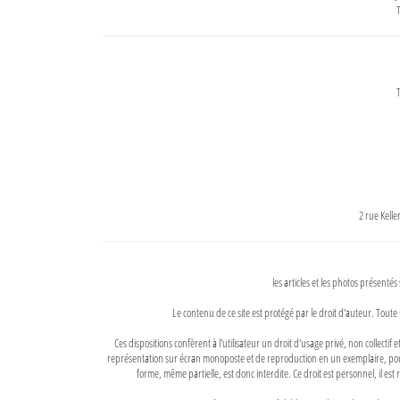
T
T
2 rue Kell
les articles et les photos présentés
Le contenu de ce site est protégé par le droit d'auteur. Toute 
Ces dispositions confèrent à l'utilisateur un droit d'usage privé, non collectif
représentation sur écran monoposte et de reproduction en un exemplaire, pour
forme, même partielle, est donc interdite. Ce droit est personnel, il est r