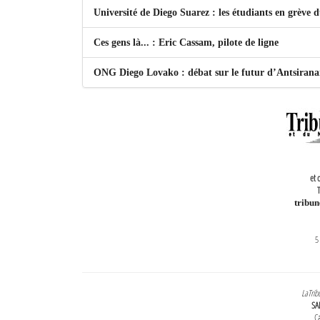
Université de Diego Suarez : les étudiants en grève 
Ces gens là... : Eric Cassam, pilote de ligne
ONG Diego Lovako : débat sur le futur d’Antsiran
et 
T
tribu
5
LaTrib
SA
Ca