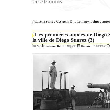
scooters et les automobiles.
Culture
Economie
Lire la suite : Ces gens là… Tomany, peintre auto
Brèves
Les premières années de Diego 
Le Nord de Madagascar
la ville de Diego Suarez (3)
Écrit par
Catégorie :
Publication :
Suzanne Reutt
Histoire
Avions
Météo
Marées
Le Port
La Ville
L'actualité du tourisme
Histoire