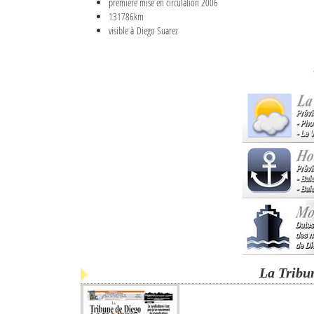
première mise en circulation 2006
131786km
visible à Diego Suarez
La Tribu