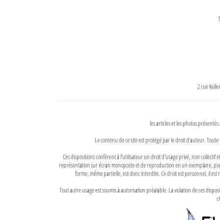
T
2 rue Kell
les articles et les photos présentés
Le contenu de ce site est protégé par le droit d'auteur. Toute 
Ces dispositions confèrent à l'utilisateur un droit d'usage privé, non collectif
représentation sur écran monoposte et de reproduction en un exemplaire, pour
forme, même partielle, est donc interdite. Ce droit est personnel, il est r
Tout autre usage est soumis à autorisation préalable. La violation de ces disp
ci