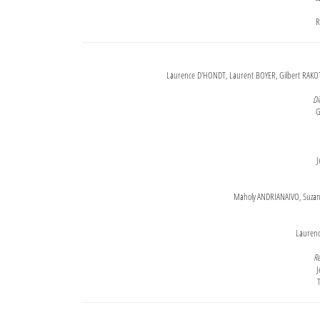
R
Laurence D'HONDT, Laurent BOYER, Gilbert RAKOT
Di
G
J
Maholy ANDRIANAIVO, Suzanne
Lauren
Re
J
T