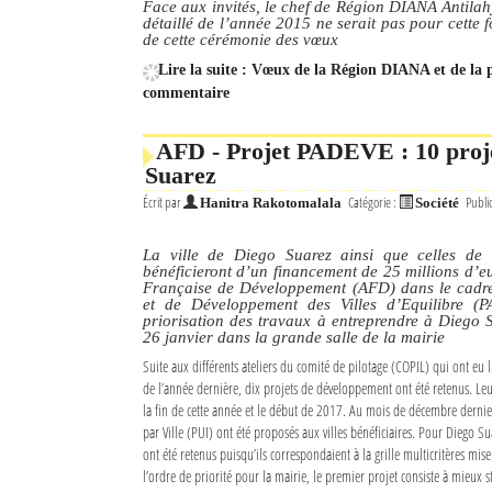
Face aux invités, le chef de Région DIANA Antilah
détaillé de l’année 2015 ne serait pas pour cette 
de cette cérémonie des vœux
Lire la suite : Vœux de la Région DIANA et de la p
commentaire
AFD - Projet PADEVE : 10 proje
Suarez
Écrit par
Catégorie :
Publi
Hanitra Rakotomalala
Société
La ville de Diego Suarez ainsi que celles de 
bénéficieront d’un financement de 25 millions d’e
Française de Développement (AFD) dans le cad
et de Développement des Villes d’Equilibre (
priorisation des travaux à entreprendre à Diego 
26 janvier dans la grande salle de la mairie
Suite aux différents ateliers du comité de pilotage (COPIL) qui ont eu 
de l’année dernière, dix projets de développement ont été retenus. Leu
la fin de cette année et le début de 2017. Au mois de décembre dernier
par Ville (PUI) ont été proposés aux villes bénéficiaires. Pour Diego S
ont été retenus puisqu’ils correspondaient à la grille multicritères mis
l’ordre de priorité pour la mairie, le premier projet consiste à mieux st