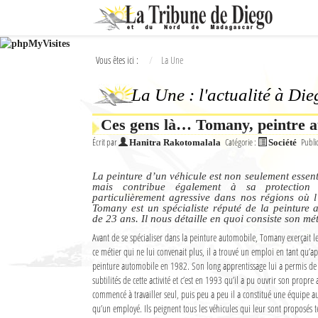
Ok
Vous êtes ici :
La Une
L'actualité à Diego Suarez
La Une : l'actualité à Di
La Une
Ces gens là… Tomany, peintre 
Actualités
Écrit par
Catégorie :
Publi
Hanitra Rakotomalala
Société
Élections 2018
La peinture d’un véhicule est non seulement essent
Société
mais contribue également à sa protection 
particulièrement agressive dans nos régions où l’
Tomany est un spécialiste réputé de la peinture 
Editoriaux
de 23 ans. Il nous détaille en quoi consiste son mét
Avant de se spécialiser dans la peinture automobile, Tomany exerçait l
Féminin
ce métier qui ne lui convenait plus, il a trouvé un emploi en tant qu’a
peinture automobile en 1982. Son long apprentissage lui a permis de se
Sports
subtilités de cette activité et c’est en 1993 qu’il a pu ouvrir son propre 
commencé à travailler seul, puis peu a peu il a constitué une équipe aut
Santé
qu’un employé. Ils peignent tous les véhicules qui leur sont proposés tel