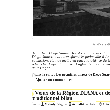
Sites touristiques
Diego Suarez Pratique
Adresses utiles
Vie pratique
La batterie de 2
Les Petites Annonces
3e partie : Diego Suarez, Territoire militaire
- En m
Diego Suarez, avait transformé la petite ville d’Ant
sa mission, était de mettre en place la défense du 
La Tribune de Diego en PDF
retranché. Cependant, avec l’afflux de 6000 homme
de les loger.
Mon compte
Lire la suite : Les premières années de Diego Suar
Ajouter un commentaire
Contacts
Vœux de la Région DIANA et de 
Se connecter
traditionnel bilan
Identifiant
Écrit par
Catégorie :
Publication :
Maholy
Actualité
1 fév