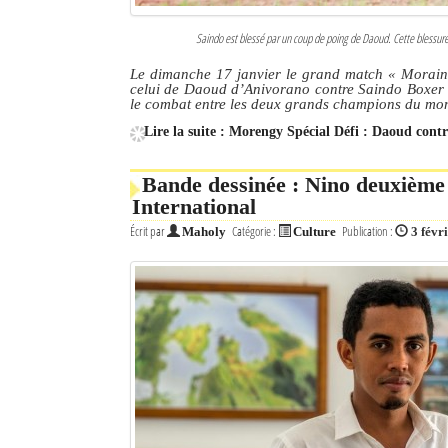
Saindo est blessé par un coup de poing de Daoud. Cette blessure 
Le dimanche 17 janvier le grand match « Moraingy
celui de Daoud d’Anivorano contre Saindo Boxer de
le combat entre les deux grands champions du mo
Lire la suite : Morengy Spécial Défi : Daoud cont
Bande dessinée : Nino deuxième
International
Écrit par
Catégorie :
Publication :
Maholy
Culture
3 févr