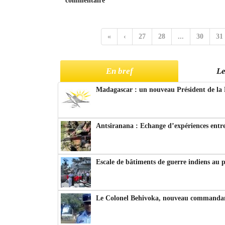
commentaire
«
‹
27
28
...
30
31
En bref
Le
Madagascar : un nouveau Président de la 
Antsiranana : Echange d’expériences entre
Escale de bâtiments de guerre indiens au 
Le Colonel Behivoka, nouveau commandant