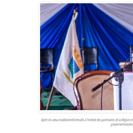
Mot de passe
Se souvenir de moi
Connexion
Identifiant oublié ?
Mot de passe oublié ?
Après les vœux traditionnelsformulés à l’endroit des partenaires de la Région e
gouvernementales d