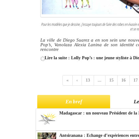
Pour les modèles que je dessine, j’essaye toujours de faire des robes en évasée et
et se r
La ville de Diego Suarez a en son sein une nouvell
Pop’s, Vanolaza Alexia Lanina de son identité c
rencontre
Lire la suite : Lolly Pop’s : une jeune styliste à D
«
‹
13
...
15
16
17
En bref
Le
Madagascar : un nouveau Président de la 
Antsiranana : Echange d’expériences entre