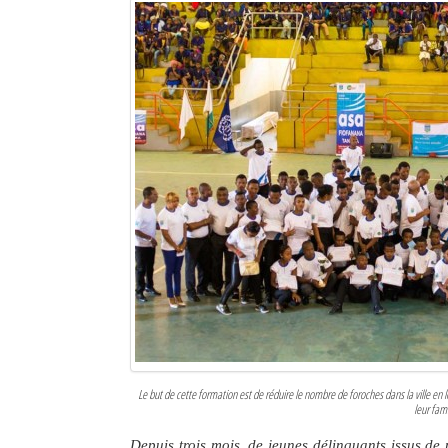
Sites touristiques
Diego Suarez Pratique
Adresses utiles
Vie pratique
Les Petites Annonces
La Tribune de Diego en PDF
Mon compte
Contacts
Se connecter
Le but de cette formation est de réduire le nombre de foroches dans la ville en l
leur fami
Identifiant
Depuis trois mois, de jeunes délinquants issus de 