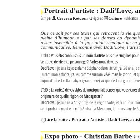
Portrait d’artiste : Dadi’Love, ar
Écrit par
Catégorie :
Publication 
Cerveau Kotoson
Culture
Que ce soit par ses textes qui retracent la vie qu
pleine d’humour, ou par ses danses au dynamis
rester insensible à la prestation scénique de ce
communicative. Rencontre avec Dadi’Love, l’artist
LTdD : Vous êtes connu sous un nom d’artiste plus que singulier pou
se trouve derrière ce personnage ? Parlez-nous de vous
Dadi’Love :
Je suis Rajaoasalama Stéphanoelson Hervé. J’ai 28 ans, je s
Durant mon enfance, j’ai eu comme surnom Vévé, mais le sobriquet qui
aujourd’hui est « Dadilahy » (grand père) vu que c’est ma grand-mère 
LTdD : La variété de vos styles de musique fait penser que vous venez de
originaire de quelle région de Madagascar ?
Dadi’Love :
Je suis né à Antsohihy, de la région Sofia, et si un jour mon
serai probablement enterré à Ambaliha Mevarano, toujours dans le Sof
Lire la suite : Portrait d’artiste : Dadi’Love, artis
Expo photo - Christian Barbe :