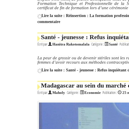
Formation Technique et Professionnelle de la
certificat de fin de formation lors d’une cérémoni
Mot de passe
Lire la suite : Réinsertion : La formation profes
commentaire
Se souvenir de moi
Santé - jeunesse : Refus inquiét
Connexion
Écrit par
Catégorie :
Publicat
Hanitra Rakotomalala
Santé
Identifiant oublié ?
La peur de grossir ou de devenir stériles sont les 
femmes d’avoir recours aux méthodes contracepti
Mot de passe oublié ?
Lire la suite : Santé - jeunesse : Refus inquiétant
Madagascar au sein du marché c
Écrit par
Catégorie :
Publication :
Maholy
Economie
25 