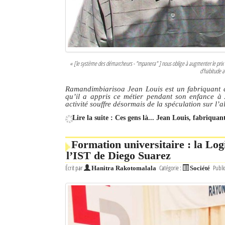
« [le système des démarcheurs - "mpanera" ] nous oblige à augmenter le prix
d’habitude a
Ramandimbiarisoa Jean Louis est un fabriquant 
qu’il a appris ce métier pendant son enfance 
activité souffre désormais de la spéculation sur l’
Lire la suite : Ces gens là... Jean Louis, fabriqu
Formation universitaire : la Log
l’IST de Diego Suarez
Écrit par
Catégorie :
Publi
Hanitra Rakotomalala
Société