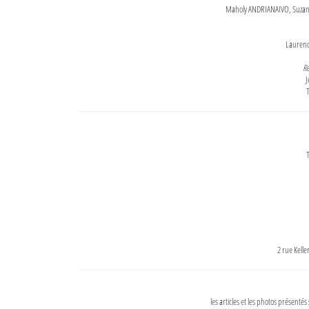
Maholy ANDRIANAIVO, Suzanne
Lauren
Re
J
T
T
2 rue Kell
les articles et les photos présentés