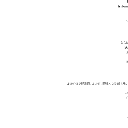
T
tribu
5
LaTrib
SA
Ca
R
Laurence D'HONDT, Laurent BOYER, Gilbert RAKOT
Di
G
J