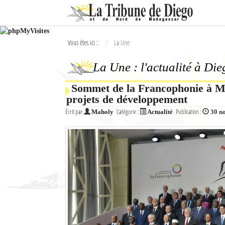
Ok
Vous êtes ici :
La Une
L'actualité à Diego Suarez
La Une : l'actualité à Di
La Une
Sommet de la Francophonie à M
Actualités
projets de développement
Élections 2018
Écrit par
Catégorie :
Publication :
Maholy
Actualité
30 n
Société
Editoriaux
Féminin
Sports
Santé