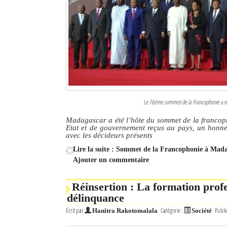
Culture
Economie
Brèves
Le Nord de Madagascar
Avions
Le 16ème sommet de la Francophonie a réu
Madagascar a été l’hôte du sommet de la francoph
Météo
Etat et de gouvernement reçus au pays, un honne
avec les décideurs présents
Marées
Lire la suite : Sommet de la Francophonie à Mada
Ajouter un commentaire
Le Port
La Ville
Réinsertion : La formation prof
délinquance
L'actualité du tourisme
Écrit par
Catégorie :
Publi
Hanitra Rakotomalala
Société
Histoire