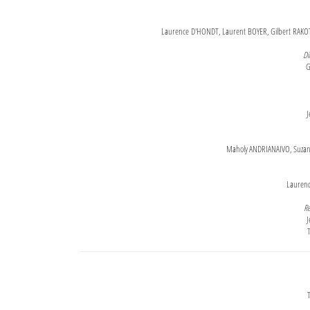
Laurence D'HONDT, Laurent BOYER, Gilbert RAKOT
Di
G
J
Maholy ANDRIANAIVO, Suzanne
Lauren
Re
J
T
T