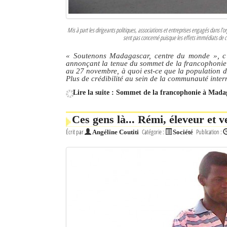
Mot de passe
Mis à part les dirigeants politiques, associations et entreprises engagés dans l’
sent pas concerné puisque les effets immédiats de ce
Se souvenir de moi
« Soutenons Madagascar, centre du monde »
, 
annonçant la tenue du sommet de la francophonie
au 27 novembre, à quoi est-ce que la population d
Connexion
Plus de crédibilité au sein de la communauté intern
Lire la suite : Sommet de la francophonie à Mada
Identifiant oublié ?
Ces gens là... Rémi, éleveur et 
Mot de passe oublié ?
Écrit par
Catégorie :
Publication :
Angéline Coutiti
Société