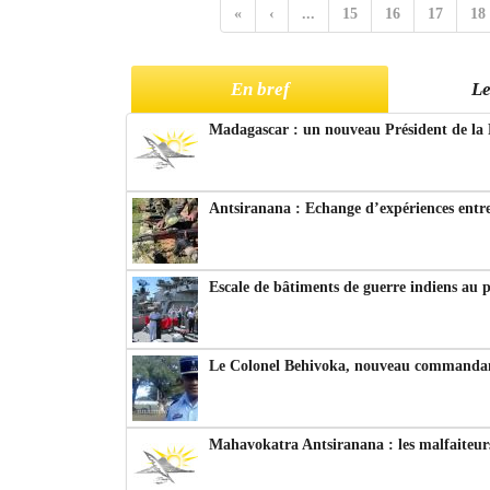
«
‹
...
15
16
17
18
En bref
Le
Madagascar : un nouveau Président de la 
Antsiranana : Echange d’expériences entre
Escale de bâtiments de guerre indiens au 
Le Colonel Behivoka, nouveau commandant
Mahavokatra Antsiranana : les malfaiteurs