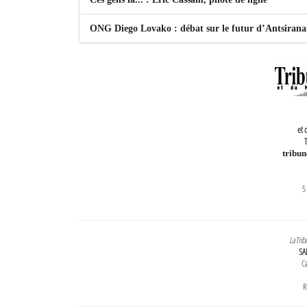
ONG Diego Lovako : débat sur le futur d’Antsiran
et 
T
tribu
5
LaTrib
SA
Ca
R