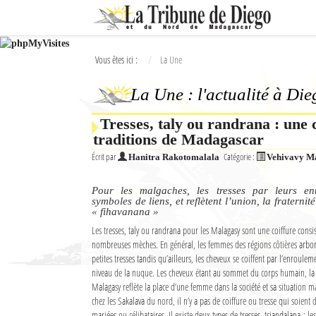
Ok
Vous êtes ici :
La Une
L'actualité à Diego Suarez
La Une : l'actualité à Di
La Une
Tresses, taly ou randrana : une 
Actualités
traditions de Madagascar
Élections 2018
Écrit par
Catégorie :
Hanitra Rakotomalala
Vehivavy M
Société
Pour les malgaches, les tresses par leurs ent
symboles de liens, et reflètent l’union, la fraternit
« fihavanana »
Editoriaux
Les tresses, taly ou randrana pour les Malagasy sont une coiffure consis
Féminin
nombreuses mèches. En général, les femmes des régions côtières arb
petites tresses tandis qu’ailleurs, les cheveux se coiffent par l’enroule
Sports
niveau de la nuque. Les cheveux étant au sommet du corps humain, la 
Malagasy reflète la place d’une femme dans la société et sa situation
chez les Sakalava du nord, il n’y a pas de coiffure ou tresse qui soien
Santé
mariées ou célibataires. Il existe deux types de tresses, tsiandalana : le