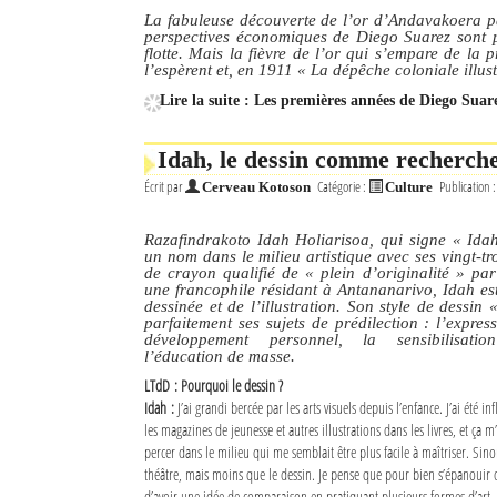
La fabuleuse découverte de l’or d’Andavakoera p
perspectives économiques de Diego Suarez sont p
flotte. Mais la fièvre de l’or qui s’empare de la
l’espèrent et, en 1911
« La dépêche coloniale illus
Lire la suite : Les premières années de Diego Suar
Idah, le dessin comme recherche
Écrit par
Catégorie :
Publication 
Cerveau Kotoson
Culture
Razafindrakoto Idah Holiarisoa, qui signe « Ida
un nom dans le milieu artistique avec ses vingt-tr
de crayon qualifié de « plein d’originalité » par
une francophile résidant à Antananarivo, Idah es
dessinée et de l’illustration. Son style de dessin «
parfaitement ses sujets de prédilection : l’expres
développement personnel, la sensibilisatio
l’éducation de masse.
LTdD : Pourquoi le dessin ?
Idah :
J’ai grandi bercée par les arts visuels depuis l’enfance. J’ai été i
les magazines de jeunesse et autres illustrations dans les livres, et ça 
percer dans le milieu qui me semblait être plus facile à maîtriser. Sinon
théâtre, mais moins que le dessin. Je pense que pour bien s’épanouir d
d’avoir une idée de comparaison en pratiquant plusieurs formes d’art. J