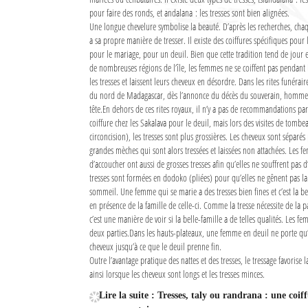
pour faire des ronds, et andalana : les tresses sont bien alignées.
Culture
Une longue chevelure symbolise la beauté. D’après les recherches, cha
a sa propre manière de tresser. Il existe des coiffures spécifiques pour 
Economie
pour le mariage, pour un deuil. Bien que cette tradition tend de jour 
de nombreuses régions de l’île, les femmes ne se coiffent pas pendant 
Brèves
les tresses et laissent leurs cheveux en désordre. Dans les rites funérai
du nord de Madagascar, dès l’annonce du décès du souverain, hommes
Le Nord de Madagascar
tête.En dehors de ces rites royaux, il n’y a pas de recommandations par
coiffure chez les Sakalava pour le deuil, mais lors des visites de tom
Avions
circoncision), les tresses sont plus grossières. Les cheveux sont séparés
grandes mèches qui sont alors tressées et laissées non attachées. Les 
Météo
d’accoucher ont aussi de grosses tresses afin qu’elles ne souffrent pas d
tresses sont formées en dodoko (pliées) pour qu’elles ne gênent pas l
sommeil. Une femme qui se marie a des tresses bien fines et c’est la bel
Marées
en présence de la famille de celle-ci. Comme la tresse nécessite de la pa
c’est une manière de voir si la belle-famille a de telles qualités. Les f
Le Port
deux parties.Dans les hauts-plateaux, une femme en deuil ne porte qu’
cheveux jusqu’à ce que le deuil prenne fin.
La Ville
Outre l’avantage pratique des nattes et des tresses, le tressage favori
ainsi lorsque les cheveux sont longs et les tresses minces.
L'actualité du tourisme
Lire la suite : Tresses, taly ou randrana : une coi
Histoire