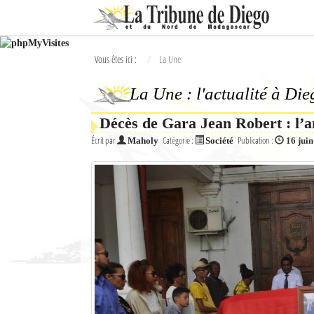
Ok
Vous êtes ici :
La Une
L'actualité à Diego Suarez
La Une : l'actualité à Di
La Une
Décès de Gara Jean Robert : l’
Actualités
Écrit par
Catégorie :
Publication :
Maholy
Société
16 jui
Élections 2018
Société
Editoriaux
Féminin
Sports
Santé