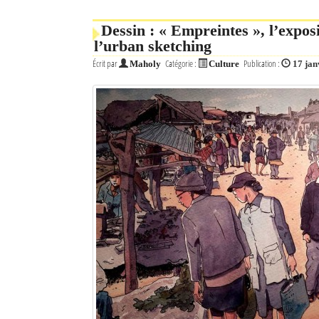
Dessin : « Empreintes », l’expos
l’urban sketching
Écrit par
Catégorie :
Publication :
Maholy
Culture
17 jan