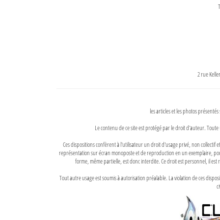
T
2 rue Kell
les articles et les photos présentés
Le contenu de ce site est protégé par le droit d'auteur. Toute 
Ces dispositions confèrent à l'utilisateur un droit d'usage privé, non collectif
représentation sur écran monoposte et de reproduction en un exemplaire, pour
forme, même partielle, est donc interdite. Ce droit est personnel, il est r
Tout autre usage est soumis à autorisation préalable. La violation de ces disp
ci