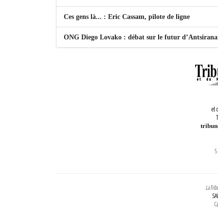
Ces gens là... : Eric Cassam, pilote de ligne
ONG Diego Lovako : débat sur le futur d’Antsiran
et 
T
tribu
5
LaTrib
SA
Ca