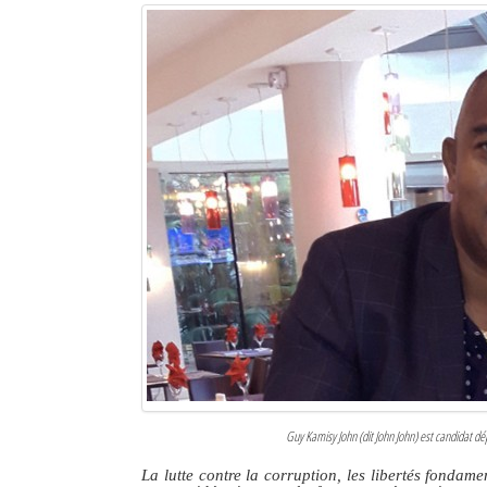
Sites touristiques
Diego Suarez Pratique
Adresses utiles
Vie pratique
Les Petites Annonces
La Tribune de Diego en PDF
Mon compte
Contacts
Se connecter
Guy Kamisy John (dit John John) est candidat dé
Identifiant
La lutte contre la corruption, les libertés fondame