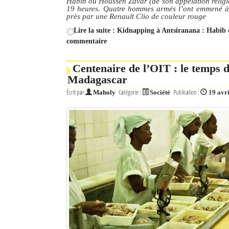
Habib ou Houssen Zavar (de son appelation religie
19 heures. Quatre hommes armés l’ont emmené à b
près par une Renault Clio de couleur rouge
Lire la suite : Kidnapping à Antsiranana : Habi
commentaire
Centenaire de l’OIT : le temps du
Madagascar
Écrit par
Catégorie :
Publication :
Maholy
Société
19 avr