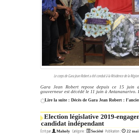
Culture
Economie
Brèves
Le Nord de Madagascar
Avions
Météo
Le corps de Gara Jean Robert a été conduit à la Résidence de la Rég
Marées
Gara Jean Robert repose depuis ce 15 juin d
gouverneur est décédé le 11 juin à Antananarivo.
Le Port
Lire la suite : Décès de Gara Jean Robert : l’anc
La Ville
Election législative 2019-engag
candidat indépendant
L'actualité du tourisme
Écrit par
Catégorie :
Publication :
Maholy
Société
22 mai
Histoire