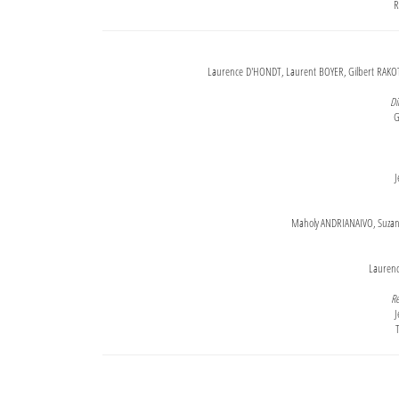
R
Laurence D'HONDT, Laurent BOYER, Gilbert RAKOT
Di
G
J
Maholy ANDRIANAIVO, Suzanne
Lauren
Re
J
T