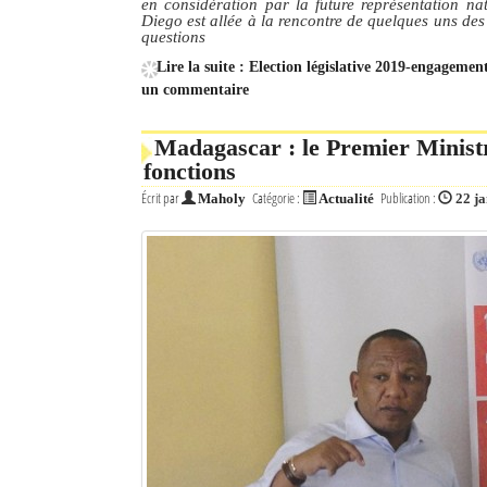
en considération par la future représentation na
Diego est allée à la rencontre de quelques uns des
questions
Mot de passe
Lire la suite : Election législative 2019-engagem
un commentaire
Se souvenir de moi
Madagascar : le Premier Ministr
Connexion
fonctions
Écrit par
Catégorie :
Publication :
Maholy
Actualité
22 j
Identifiant oublié ?
Mot de passe oublié ?