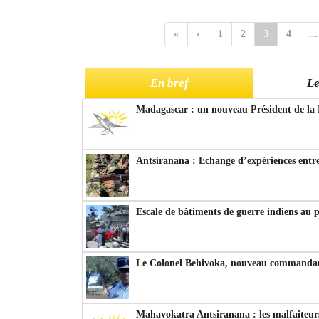
«
‹
1
2
3
4
...
En bref
Le
Madagascar : un nouveau Président de la 
Antsiranana : Echange d’expériences entre
Escale de bâtiments de guerre indiens au 
Le Colonel Behivoka, nouveau commandant
Mahavokatra Antsiranana : les malfaiteurs