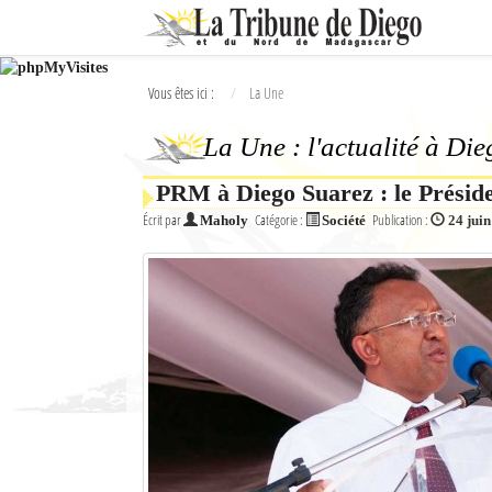
Ok
Vous êtes ici :
La Une
L'actualité à Diego Suarez
La Une : l'actualité à Di
La Une
PRM à Diego Suarez : le Préside
Actualités
Écrit par
Catégorie :
Publication :
Maholy
Société
24 jui
Élections 2018
Société
Editoriaux
Féminin
Sports
Santé