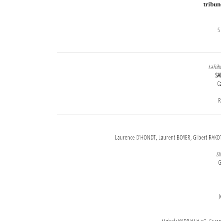
tribu
5
LaTrib
SA
Ca
R
Laurence D'HONDT, Laurent BOYER, Gilbert RAKOT
Di
G
J