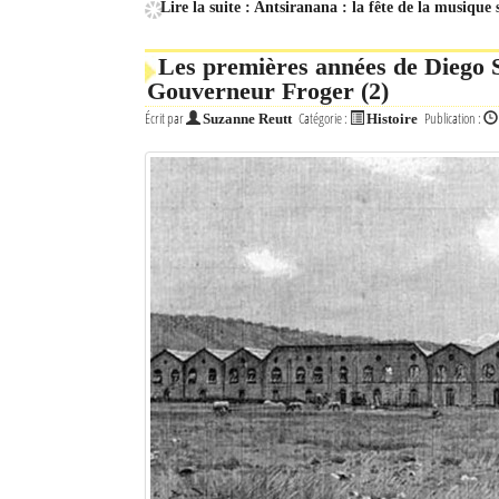
Lire la suite : Antsiranana : la fête de la musique 
Mot de passe
Les premières années de Diego S
Gouverneur Froger (2)
Se souvenir de moi
Écrit par
Catégorie :
Publication :
Suzanne Reutt
Histoire
Connexion
Identifiant oublié ?
Mot de passe oublié ?