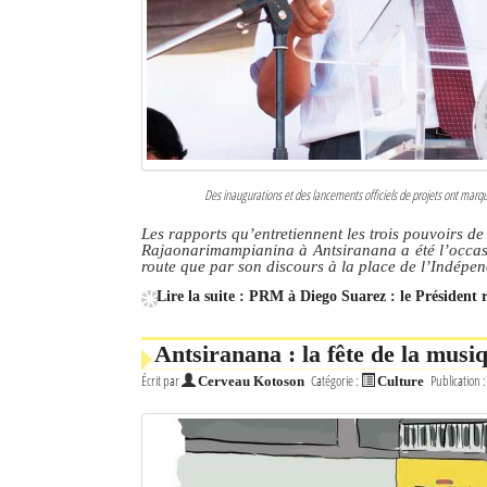
Culture
Economie
Brèves
Le Nord de Madagascar
Des inaugurations et des lancements officiels de projets ont marq
Avions
Les rapports qu’entretiennent les trois pouvoirs d
Rajaonarimampianina à Antsiranana a été l’occasio
Météo
route que par son discours à la place de l’Indépe
Lire la suite : PRM à Diego Suarez : le Président 
Marées
Le Port
Antsiranana : la fête de la musi
Écrit par
Catégorie :
Publication 
Cerveau Kotoson
Culture
La Ville
L'actualité du tourisme
Histoire