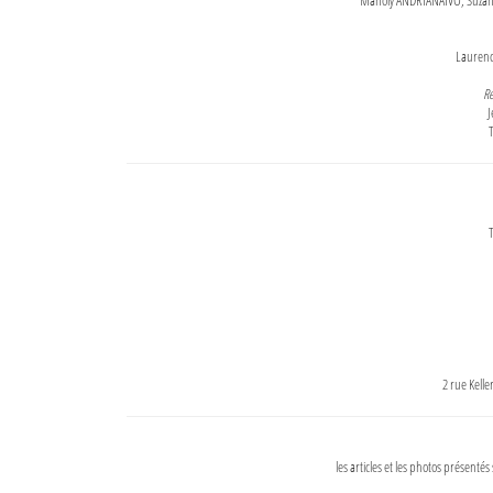
Maholy ANDRIANAIVO, Suzanne
Lauren
Re
J
T
T
2 rue Kell
les articles et les photos présentés