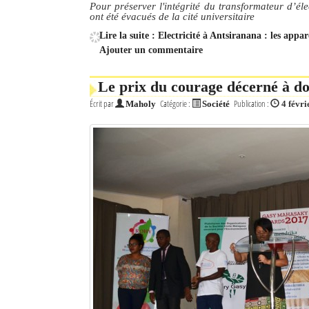
Pour préserver l'intégrité du transformateur d’éle
ont été évacués de la cité universitaire
Mot de passe
Lire la suite : Electricité à Antsiranana : les ap
Ajouter un commentaire
Se souvenir de moi
Le prix du courage décerné à do
Connexion
Écrit par
Catégorie :
Publication :
Maholy
Société
4 févri
Identifiant oublié ?
Mot de passe oublié ?