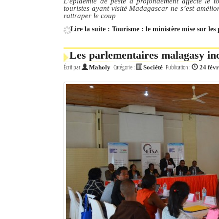
L’épidémie de peste a profondément affecté le 
touristes ayant visité Madagascar ne s’est amélio
rattraper le coup
Lire la suite : Tourisme : le ministère mise sur le
Les parlementaires malagasy inc
Écrit par
Catégorie :
Publication :
Maholy
Société
24 fév