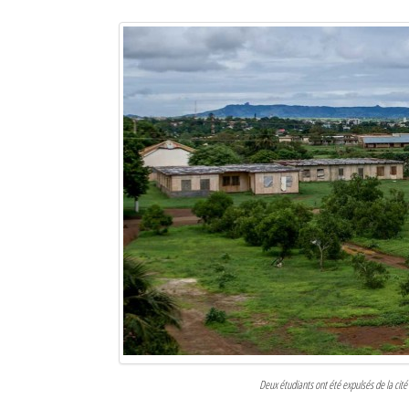
Sites touristiques
Diego Suarez Pratique
Adresses utiles
Vie pratique
Les Petites Annonces
La Tribune de Diego en PDF
Mon compte
Contacts
Se connecter
Identifiant
Deux étudiants ont été expulsés de la cité u