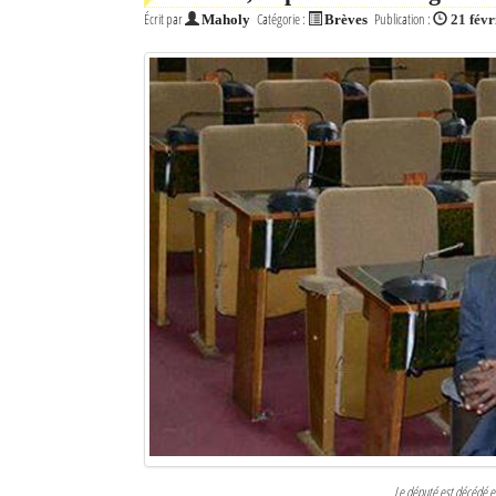
Écrit par
Catégorie :
Publication :
Maholy
Brèves
21 févr
Le député est décédé 