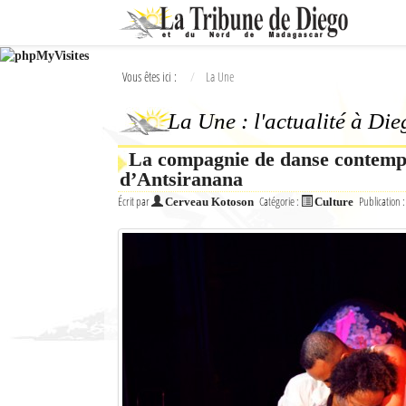
Ok
Vous êtes ici :
La Une
L'actualité à Diego Suarez
La Une : l'actualité à Di
La Une
La compagnie de danse contempo
Actualités
d’Antsiranana
Élections 2018
Écrit par
Catégorie :
Publication 
Cerveau Kotoson
Culture
Société
Editoriaux
Féminin
Sports
Santé