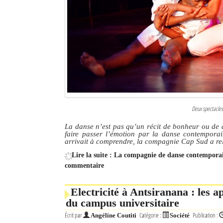
Culture
Economie
Brèves
Le Nord de Madagascar
Avions
Deux spectacle
Météo
La danse n’est pas qu’un récit de bonheur ou de d
faire passer l’émotion par la danse contempora
Marées
arrivait à comprendre, la compagnie Cap Sud a re
Lire la suite : La compagnie de danse contempora
Le Port
commentaire
La Ville
Electricité à Antsiranana : les
L'actualité du tourisme
du campus universitaire
Écrit par
Catégorie :
Publication :
Angéline Coutiti
Société
Histoire