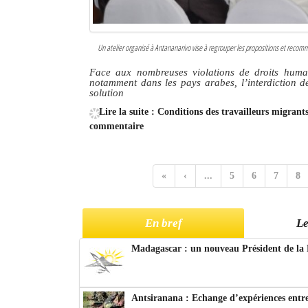
Un atelier organisé à Antananarivo vise à regrouper les propositions et recom
Face aux nombreuses violations de droits humain
notamment dans les pays arabes, l’interdiction de
solution
Lire la suite : Conditions des travailleurs migran
commentaire
«
‹
...
5
6
7
8
En bref
Le
Madagascar : un nouveau Président de la 
Antsiranana : Echange d’expériences entre