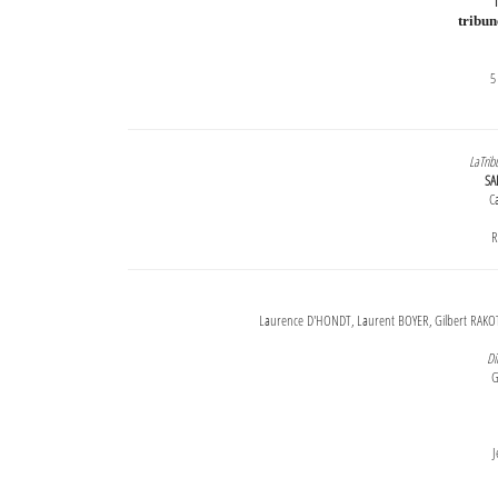
T
tribu
5
LaTrib
SA
Ca
R
Laurence D'HONDT, Laurent BOYER, Gilbert RAKOT
Di
G
J