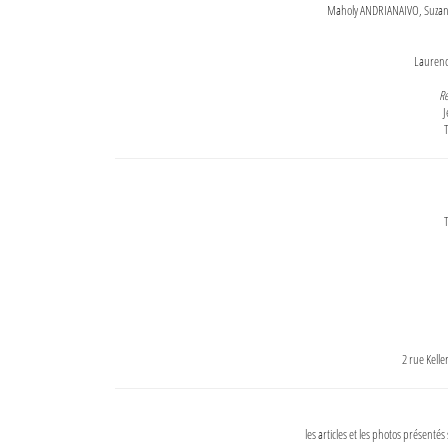
Maholy ANDRIANAIVO, Suzanne
Lauren
Re
J
T
T
2 rue Kell
les articles et les photos présentés