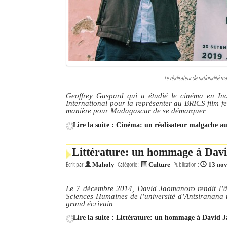
Sites touristiques
Diego Suarez Pratique
Adresses utiles
Le réalisateur de nationalité mal
Vie pratique
Geoffrey Gaspard qui a étudié le cinéma en In
International pour la représenter au BRICS film fe
Les Petites Annonces
manière pour Madagascar de se démarquer
Lire la suite : Cinéma: un réalisateur malgache au
La Tribune de Diego en PDF
Mon compte
Littérature: un hommage à Dav
Écrit par
Catégorie :
Publication :
Maholy
Culture
13 no
Contacts
Le 7 décembre 2014, David Jaomanoro rendit l’âm
Se connecter
Sciences Humaines de l’université d’Antsiranana t
grand écrivain
Identifiant
Lire la suite : Littérature: un hommage à David