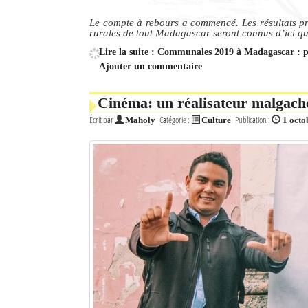
Culture
Le compte à rebours a commencé. Les résultats pr
rurales de tout Madagascar seront connus d’ici qu
Economie
Lire la suite : Communales 2019 à Madagascar : plu
Ajouter un commentaire
Brèves
Cinéma: un réalisateur malgache
Le Nord de Madagascar
Écrit par
Catégorie :
Publication :
Maholy
Culture
1 octo
Avions
Météo
Marées
Le Port
La Ville
L'actualité du tourisme
Histoire