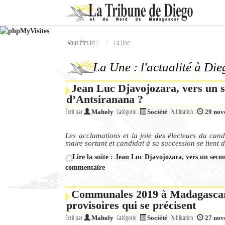
Ok
Vous êtes ici :
La Une
L'actualité à Diego Suarez
La Une : l'actualité à Di
La Une
Jean Luc Djavojozara, vers un s
Actualités
d’Antsiranana ?
Élections 2018
Écrit par
Catégorie :
Publication :
Maholy
Société
29 nov
Société
Les acclamations et la joie des électeurs du can
maire sortant et candidat à sa succession se tient di
Editoriaux
Lire la suite : Jean Luc Djavojozara, vers un seco
commentaire
Féminin
Communales 2019 à Madagascar :
Sports
provisoires qui se précisent
Santé
Écrit par
Catégorie :
Publication :
Maholy
Société
27 nov