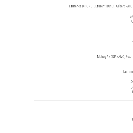
Laurence D'HONDT, Laurent BOYER, Gilbert RAKOT
Di
G
J
Maholy ANDRIANAIVO, Suzanne
Lauren
Re
J
T
T