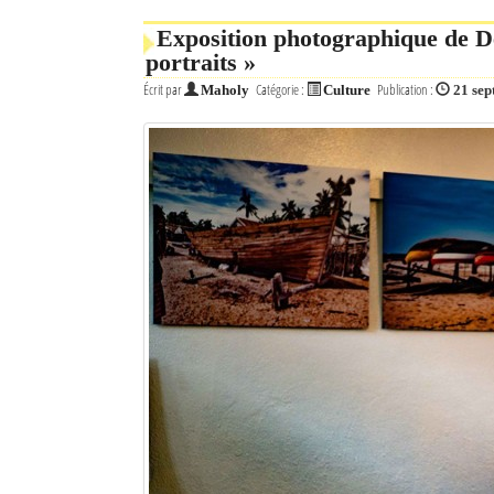
Exposition photographique de De
Mot de passe
portraits »
Écrit par
Catégorie :
Publication :
Maholy
Culture
21 se
Se souvenir de moi
Connexion
Identifiant oublié ?
Mot de passe oublié ?