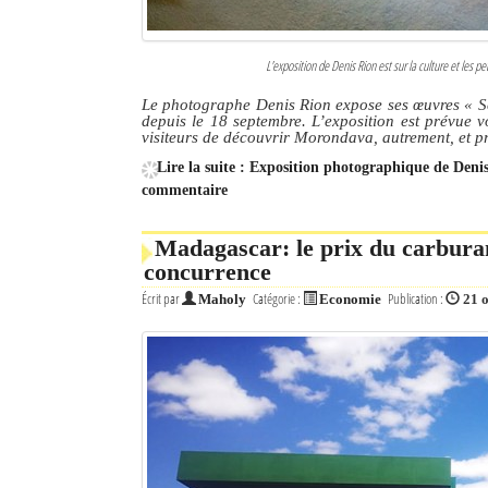
L'exposition de Denis Rion est sur la culture et les 
Le photographe Denis Rion expose ses œuvres « Sc
depuis le 18 septembre. L’exposition est prévue 
visiteurs de découvrir Morondava, autrement, et pr
Lire la suite : Exposition photographique de Denis
commentaire
Madagascar: le prix du carburant
concurrence
Écrit par
Catégorie :
Publication :
Maholy
Economie
21 