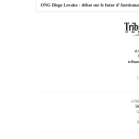
ONG Diego Lovako : débat sur le futur d’Antsiran
et 
T
tribu
5
LaTrib
SA
Ca
R