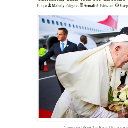
Écrit par
Catégorie :
Publication :
Maholy
Actualité
8 se
Le voyage apostolique du Pape François à Madagascar pr