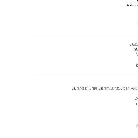
tribu
5
LaTrib
SA
Ca
R
Laurence D'HONDT, Laurent BOYER, Gilbert RAKOT
Di
G
J