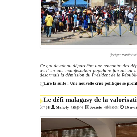
Culture
Economie
Brèves
Le Nord de Madagascar
Quelques manifestants 
Avions
Ce qui devait au départ être une rencontre des dé
avril en une manifestation populaire faisant au 
Météo
désormais la démission du Président de la Républ
Lire la suite : Une nouvelle crise politique se pro
Marées
Le Port
Le défi malagasy de la valorisat
Écrit par
Catégorie :
Publication :
Maholy
Société
16 avr
La Ville
L'actualité du tourisme
Histoire