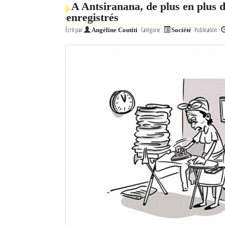
A Antsiranana, de plus en plus d
enregistrés
Mot de passe
Écrit par
Catégorie :
Publication :
Angéline Coutiti
Société
Se souvenir de moi
Connexion
Identifiant oublié ?
Mot de passe oublié ?