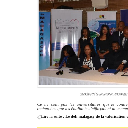
Sites touristiques
Diego Suarez Pratique
Adresses utiles
Vie pratique
Les Petites Annonces
La Tribune de Diego en PDF
Mon compte
Un cadre actif de concertation, d’échanges 
Contacts
Ce ne sont pas les universitaires qui le cont
recherches que les étudiants s’efforçaient de mener
Se connecter
Lire la suite : Le défi malagasy de la valorisation
Identifiant