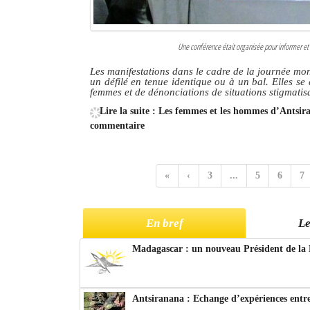
Une conférence était organisée pour informer et 
Les manifestations dans le cadre de la journée mo
un défilé en tenue identique ou à un bal. Elles s
femmes et de dénonciations de situations stigmati
Lire la suite : Les femmes et les hommes d’Antsi
commentaire
«
‹
3
...
5
6
7
En bref
Le
Madagascar : un nouveau Président de la 
Antsiranana : Echange d’expériences entre