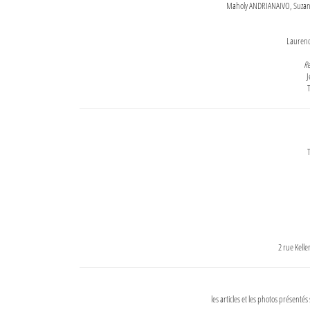
Maholy ANDRIANAIVO, Suzanne
Lauren
Re
J
T
T
2 rue Kell
les articles et les photos présentés