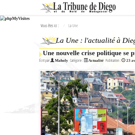
Ok
Vous êtes ici :
La Une
L'actualité à Diego Suarez
La Une : l'actualité à Di
La Une
Une nouvelle crise politique se 
Actualités
Écrit par
Catégorie :
Publication :
Maholy
Actualité
23 a
Élections 2018
Société
Editoriaux
Féminin
Sports
Santé