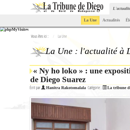
L'actuali
La Une
Actualités
Él
Vous êtes ici :
La Une
La Une : l'actualité à
« Ny ho loko » : une exposit
de Diego Suarez
Écrit par
Catégorie :
Hanitra Rakotomalala
La tribune d