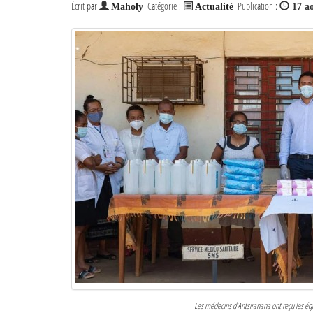
Écrit par
Catégorie :
Publication :
Maholy
Actualité
17 a
Les médecins d’Antsiranana ont reçu les équ