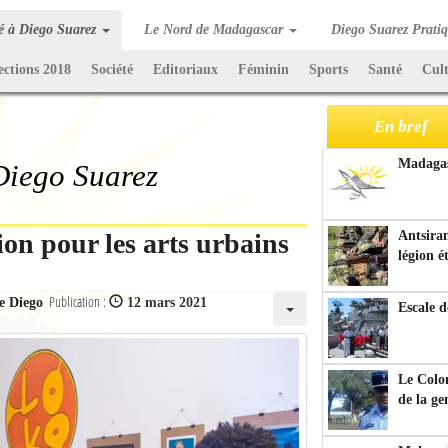
té à Diego Suarez
Le Nord de Madagascar
Diego Suarez Prati
ections 2018
Société
Editoriaux
Féminin
Sports
Santé
Cul
En bref
Madagasc
 Diego Suarez
ion pour les arts urbains
Antsiran
légion é
Publication :
e Diego
12 mars 2021
Escale d
Le Colo
de la g