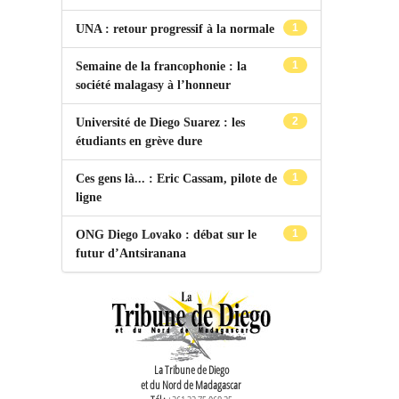
1
UNA : retour progressif à la normale
1
Semaine de la francophonie : la
société malagasy à l’honneur
2
Université de Diego Suarez : les
étudiants en grève dure
1
Ces gens là... : Eric Cassam, pilote de
ligne
1
ONG Diego Lovako : débat sur le
futur d’Antsiranana
La Tribune de Diego
et du Nord de Madagascar