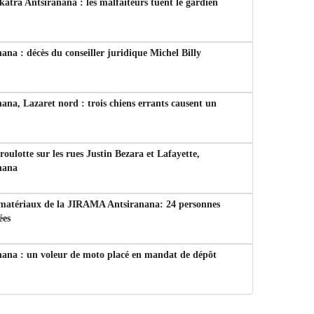
tra Antsiranana : les malfaiteurs tuent le gardien
ana : décès du conseiller juridique Michel Billy
ana, Lazaret nord : trois chiens errants causent un
 roulotte sur les rues Justin Bezara et Lafayette,
nana
 matériaux de la JIRAMA Antsiranana: 24 personnes
ées
nana : un voleur de moto placé en mandat de dépôt