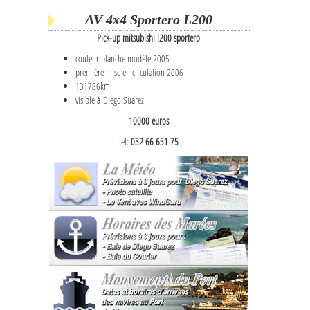
AV 4x4 Sportero L200
Pick-up mitsubishi l200 sportero
couleur blanche modèle 2005
première mise en circulation 2006
131786km
visible à Diego Suarez
10000 euros
tel:
032 66 651 75