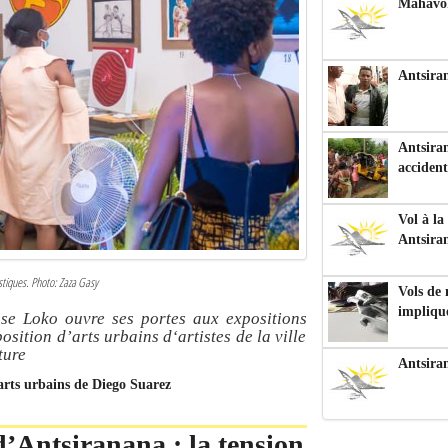
Mahavoka
Antsiran
Antsiran
accident
Vol à la
Antsira
istiques. Photo: Zaza Gasy
Vols de
impliqu
nse Loko ouvre ses portes aux expositions
position d’arts urbains d‘artistes de la ville
ture
Antsira
 arts urbains de Diego Suarez
 d’Antsiranana : la tension