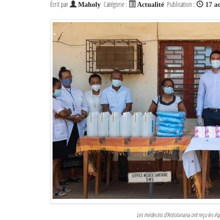
Écrit par
Catégorie :
Publication :
Maholy
Actualité
17 a
Les médecins d’Antsiranana ont reçu les équ