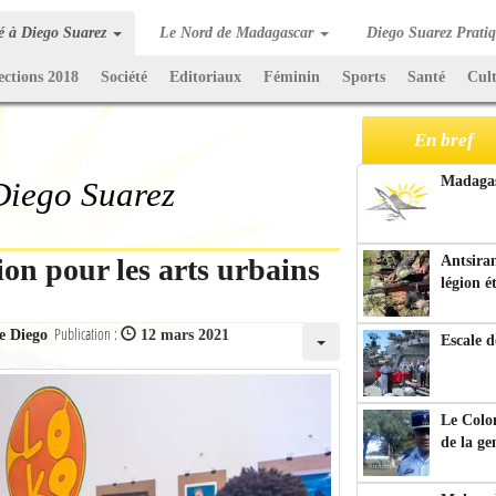
té à Diego Suarez
Le Nord de Madagascar
Diego Suarez Prati
ections 2018
Société
Editoriaux
Féminin
Sports
Santé
Cul
En bref
Madagasc
 Diego Suarez
ion pour les arts urbains
Antsiran
légion é
Publication :
e Diego
12 mars 2021
Escale d
Le Colo
de la g