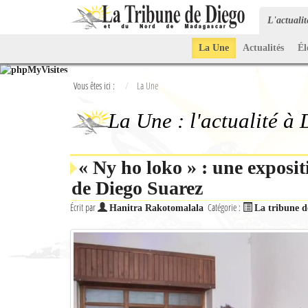
L'actuali
La Une
Actualités
Él
Vous êtes ici :
La Une
La Une : l'actualité à
« Ny ho loko » : une exposit
de Diego Suarez
Écrit par
Catégorie :
Hanitra Rakotomalala
La tribune d