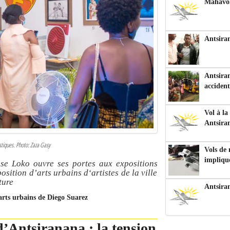
Mahavoka
Antsiran
Antsiran
accident
Vol à la
Antsira
istiques. Photo: Zaza Gasy
Vols de
impliqu
nse Loko ouvre ses portes aux expositions
position d’arts urbains d‘artistes de la ville
ture
Antsira
 arts urbains de Diego Suarez
 d’Antsiranana : la tension