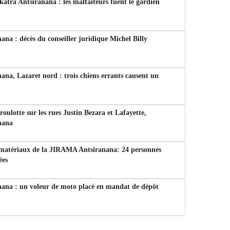
tra Antsiranana : les malfaiteurs tuent le gardien
ana : décès du conseiller juridique Michel Billy
ana, Lazaret nord : trois chiens errants causent un
 roulotte sur les rues Justin Bezara et Lafayette,
nana
 matériaux de la JIRAMA Antsiranana: 24 personnes
ées
nana : un voleur de moto placé en mandat de dépôt