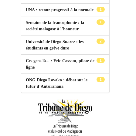
1
UNA : retour progressif à la normale
1
Semaine de la francophonie : la
société malagasy à l’honneur
2
Université de Diego Suarez : les
étudiants en grève dure
1
Ces gens là... : Eric Cassam, pilote de
ligne
1
ONG Diego Lovako : débat sur le
futur d’Antsiranana
La Tribune de Diego
et du Nord de Madagascar