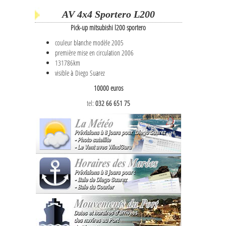
AV 4x4 Sportero L200
Pick-up mitsubishi l200 sportero
couleur blanche modèle 2005
première mise en circulation 2006
131786km
visible à Diego Suarez
10000 euros
tel:
032 66 651 75