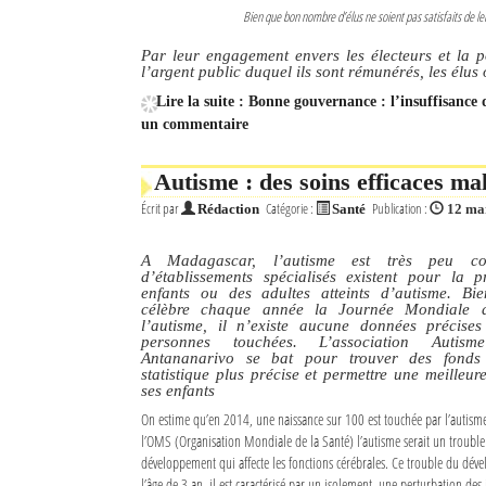
Bien que bon nombre d’élus ne soient pas satisfaits de le
Par leur engagement envers les électeurs et la po
l’argent public duquel ils sont rémunérés, les élus
Lire la suite : Bonne gouvernance : l’insuffisance d
un commentaire
Autisme : des soins efficaces m
Écrit par
Catégorie :
Publication :
Rédaction
Santé
12 ma
A Madagascar, l’autisme est très peu c
d’établissements spécialisés existent pour la 
enfants ou des adultes atteints d’autisme. B
célèbre chaque année la Journée Mondiale de
l’autisme, il n’existe aucune données précis
personnes touchées. L’association Auti
Antananarivo se bat pour trouver des fonds 
statistique plus précise et permettre une meilleu
ses enfants
On estime qu’en 2014, une naissance sur 100 est touchée par l’autis
l’OMS (Organisation Mondiale de la Santé) l’autisme serait un trouble
développement qui affecte les fonctions cérébrales. Ce trouble du dév
l’âge de 3 an, il est caractérisé par un isolement, une perturbation des 