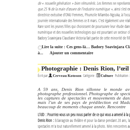
de « nouvelle génération » bien rémunérés. Les femmes ne représente
que 25 % de la main d’œuvre de l’industrie numérique »
, ainsi s’est 
directrice exécutive d’ONU Femmes, Phumzile Mlambo-Ngcuka, à l’occa
journée internationale des femmes ce 8 mars. C’est également une réal
Rare sont les jeunes filles qui choisissent de poursuivre leur étude da
numérique et des nouvelles technologies qui est pourtant un secteur cl
Badory Soavinjara Claudiane Victoria fait partie de cette minorité de fil
Lire la suite : Ces gens-là… Badory Soavinjara 
à...
Ajouter un commentaire
Photographie : Denis Rion, l’œil
Écrit par
Catégorie :
Publication 
Cerveau Kotoson
Culture
A 59 ans, Denis Rion sillonne le monde av
photographe professionnel. Photographe de specta
les captures de spectacles et mouvements de dans
mais l’un de ses pays de prédilection est Mad
beaucoup de moments chaque année. Rencontre
LTdD : Pourriez-vous un peu nous parler de ce qui vous a amené à la 
Denis Rion :
Eclairagiste au théâtre et pour la danse pendant 20 ans, l
spectacles m'a tout naturellement amené à la photo. Mes rencontres ave