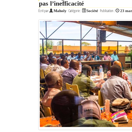
pas l’inefficacité
Écrit par
Catégorie :
Publication :
Maholy
Société
23 mar