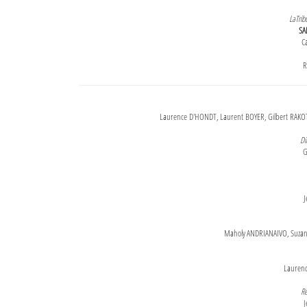
LaTrib
SA
Ca
R
Laurence D'HONDT, Laurent BOYER, Gilbert RAKOT
Di
G
J
Maholy ANDRIANAIVO, Suzanne
Lauren
Re
J