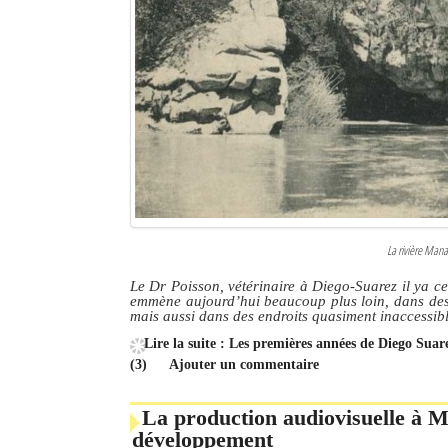
Culture
Economie
Brèves
Le Nord de Madagascar
Avions
Météo
La rivière Mana
Marées
Le Dr Poisson, vétérinaire à Diego-Suarez il ya cen
emmène aujourd’hui beaucoup plus loin, dans des r
mais aussi dans des endroits quasiment inaccessib
Le Port
Lire la suite : Les premières années de Diego Sua
La Ville
(3)
Ajouter un commentaire
L'actualité du tourisme
La production audiovisuelle à M
développement
Histoire