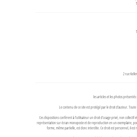
T
T
2 rue Kell
les articles et les photos présentés
Le contenu de ce site est protégé par le droit d'auteur. Toute 
Ces dispositions confèrent à l'utilisateur un droit d'usage privé, non collectif
représentation sur écran monoposte et de reproduction en un exemplaire, pour
forme, même partielle, est donc interdite. Ce droit est personnel, il est r