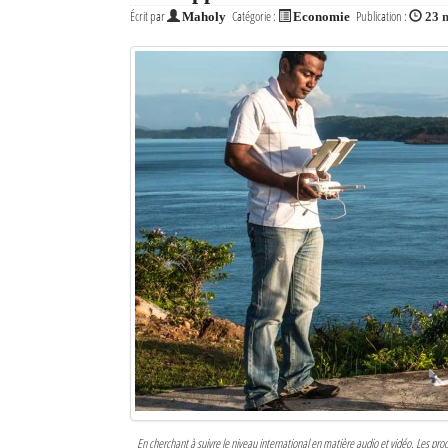
Écrit par
Catégorie :
Publication :
Maholy
Economie
23 
Sites touristiques
Diego Suarez Pratique
Adresses utiles
Vie pratique
Les Petites Annonces
La Tribune de Diego en PDF
Mon compte
Contacts
Se connecter
Identifiant
En cherchant à suivre le niveau international en matière audio et vidéo. Les pr