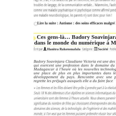
troubles de langage, de la communication verbale… Néanmoins, l’autis
comme une maladie psychiatrique ni psychotique comme affirmé pend
une maladie neurobiologique, les parents n’y sont donc pour rien !
Lire la suite : Autisme : des soins efficaces malgr
Ces gens-là… Badory Soavinjara
dans le monde du numérique à 
Écrit par
Catégorie :
Publi
Hanitra Rakotomalala
Société
Badory Soavinjara Claudiane Victoria est une des
qui exercent une profession dans le domaine du
Madagascar à l’heure où les nouvelles technolo
une place de plus en plus importantes dans le
développement du pays. Rencontre avec une p
regrette les préjugés auxquels elle a du faire face
« Les femmes et les filles doivent être prête à prendre part à la révol
Seuls 18 % des détenteurs d’un diplôme en sciences informatiques du 
universitaire sont des femmes à l’heure actuelle. Nous devons parvenir
significative du nombre de filles qui choisissent d’entreprendre des étu
domaines des sciences, de la technologie, de l’ingénierie et des mathé
monde, si l’on veut que les femmes puissent prétendre réussir leur sé