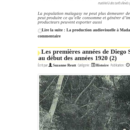
matériel à des tarifs élevés q
Mot de passe
La population malagasy ne peut plus demeurer de
peut produire ce qu’elle consomme et générer d’im
producteurs peuvent exporter aussi
Lire la suite : La production audiovisuelle à Mad
Se souvenir de moi
commentaire
Connexion
Les premières années de Diego S
Identifiant oublié ?
au début des années 1920 (2)
Écrit par
Catégorie :
Publication :
Suzanne Reutt
Histoire
Mot de passe oublié ?