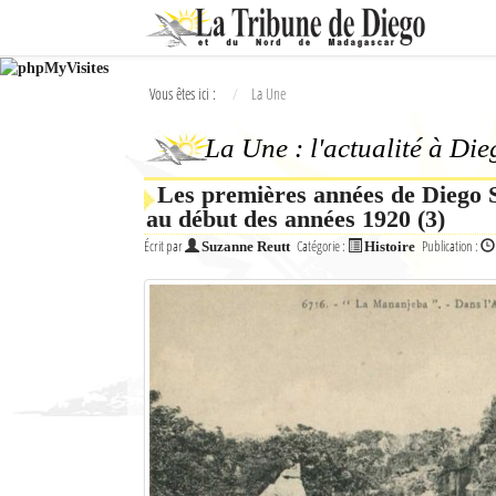
Ok
Vous êtes ici :
La Une
L'actualité à Diego Suarez
La Une : l'actualité à Di
La Une
Les premières années de Diego S
Actualités
au début des années 1920 (3)
Élections 2018
Écrit par
Catégorie :
Publication :
Suzanne Reutt
Histoire
Société
Editoriaux
Féminin
Sports
Santé