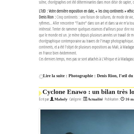
scène, chorégraphes ont été déterminantes dans mon désir de capter, d
LTdD : Votre dernière exposition en date, « les cinq continents » véhi
Denis Rion :
Cinq continents : une foison de cultures, de mode de vie,
rythmes… Aller rencontrer "l'autre" dans son art et dans sa vie m'a tou
intéressé. Tenter de ramener quelques essences d'ailleurs pour dire n
que le monde est un. Je mène depuis plusieurs années un travail de m
chorégraphique contemporaine au travers de l'image photographique. Ce
continents, et a été l'objet de plusieurs expositions au Mali, à Madaga
en France bien évidemment.
Ces derniers temps, mes pas se sont attachés à L'Afrique et à Madagasca
Lire la suite : Photographie : Denis Rion, l’œil du
Cyclone Enawo : un bilan très l
Écrit par
Catégorie :
Publication :
Maholy
Actualité
16 m