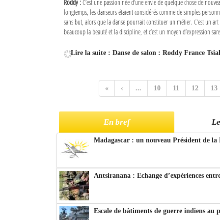
Roddy :
C’est une passion née d’une envie de quelque chose de nouve
longtemps, les danseurs étaient considérés comme de simples personn
sans but, alors que la danse pourrait constituer un métier. C’est un art 
beaucoup la beauté et la discipline, et c’est un moyen d’expression sans
Lire la suite : Danse de salon : Roddy France Tsia
«
‹
...
10
11
12
13
En bref
Le
Madagascar : un nouveau Président de la 
Antsiranana : Echange d’expériences entre
Escale de bâtiments de guerre indiens au 