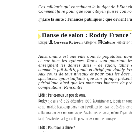
Ces milliards qui constituent le budget de l’Etat 
Comment faire pour que tout citoyen puisse contrôle
Lire la suite : Finances publiques : que devient l’
Danse de salon : Roddy France T
Écrit par
Catégorie :
Publication 
Cerveau Kotoson
Culture
Antsiranana est une ville dont la population da
et sur tous les rythmes. Rares sont pourtant le
enseignent les danses dites « de salon, latine 
comme le fait Jadl’s, fondé et dirigé par Roddy Fr
Aux cours de tous niveaux et pour tous les âges s
spectacles époustouflants que son groupe présen
périodique ainsi que les moments intenses de pr
compétitions. Rencontre
LTdD : Parlez-nous un peu de vous.
Roddy :
Je suis né le 22 décembre 1989, à Antsiranana, je suis en cou
ce qui m’aide beaucoup dans mon travail, car je travaille très étroitem
collaboration avec ma compagne. Passionné de danse, même l’ayant dé
tard, j’essaie de partager cette passion avec mon entourage.
LTdD : Pourquoi la danse ?