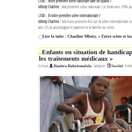
LTdD : Votre première scène nationale date de quand ?
Mboty Charline :
Ma première scène nationale ? Je dirais vers 1996 a
LTdD : Et votre première scène internationale ?
Mboty Charline :
Ma toute première fois sur la scène internationale r
ans ! Et j’ai accompagné le paternel et la famille sur scène.
Lire la suite : Charline Mboty, « Entre scène et ba
Enfants en situation de handicap
les traitements médicaux »
Écrit par
Catégorie :
Publi
Hanitra Rakotomalala
Société