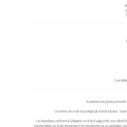
Re
J
T
T
2 rue Kell
les articles et les photos présentés
Le contenu de ce site est protégé par le droit d'auteur. Toute 
Ces dispositions confèrent à l'utilisateur un droit d'usage privé, non collectif
représentation sur écran monoposte et de reproduction en un exemplaire, pour