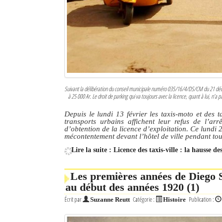
Culture
Economie
Brèves
Le Nord de Madagascar
Suivant la délibération du conseil municipale numéro 035/16/4/DS/CM du 21 décembr
à 25 000 Ar. Le droit de parking qui va toujours avec la licence, quant à lui, n’a
Avions
Depuis le lundi 13 février les taxis-moto et des t
Météo
transports urbains affichent leur refus de l’a
d’obtention de la licence d’exploitation. Ce lundi 20
mécontentement devant l’hôtel de ville pendant tou
Marées
Lire la suite : Licence des taxis-ville : la hausse d
Le Port
Les premières années de Diego S
La Ville
au début des années 1920 (1)
L'actualité du tourisme
Écrit par
Catégorie :
Publication :
Suzanne Reutt
Histoire
Histoire