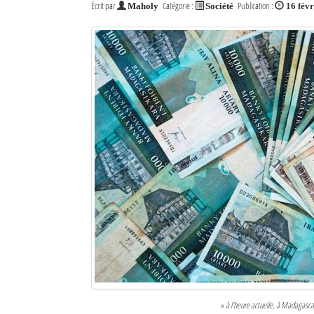
Écrit par
Catégorie :
Publication :
Maholy
Société
16 fév
« à l’heure actuelle, à Madagascar