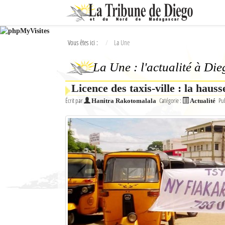
Ok
Vous êtes ici :
La Une
L'actualité à Diego Suarez
La Une : l'actualité à Di
La Une
Licence des taxis-ville : la haus
Actualités
Écrit par
Catégorie :
Pub
Hanitra Rakotomalala
Actualité
Élections 2018
Société
Editoriaux
Féminin
Sports
Santé