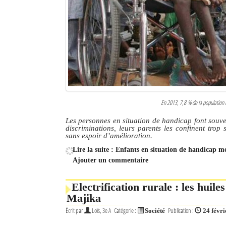
En 2013, 7,8 % de la population 
Les personnes en situation de handicap font souve
discriminations, leurs parents les confinent tro
sans espoir d’amélioration.
Lire la suite : Enfants en situation de handicap m
Ajouter un commentaire
Electrification rurale : les huile
Majika
Écrit par
Loïs, 3e A
Catégorie :
Publication :
Société
24 févr