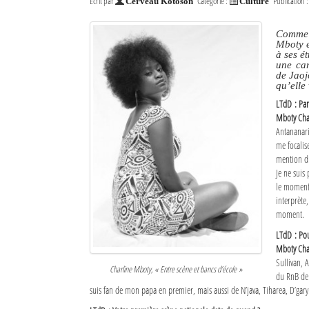
Écrit par
Catégorie :
Publication 
Cerveau Kotoson
Culture
Comme o
Mboty e
à ses é
une car
de Jaojo
qu’elle
LTdD : Pa
Mboty Cha
Antananari
me focalis
mention dr
Je ne suis
le moment,
interprète
moment.
LTdD : Pou
Mboty Cha
Sullivan, 
Charline Mboty, « Entre scène et bancs d’école »
du RnB de 
suis fan de mon papa en premier, mais aussi de N’java, Tiharea, D’gary