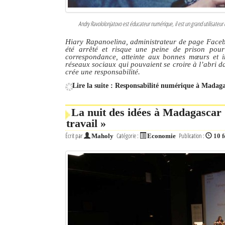
Andry Ravololonjatovo est éducateur numérique, il est un grand utilisateur 
Hiary Rapanoelina, administrateur de page Facebo
été arrêté et risque une peine de prison pour 
correspondance, atteinte aux bonnes mœurs et in
réseaux sociaux qui pouvaient se croire à l’abri d
crée une responsabilité.
Lire la suite : Responsabilité numérique à Madagasc
La nuit des idées à Madagascar :
travail »
Écrit par
Catégorie :
Publication :
Maholy
Economie
10 