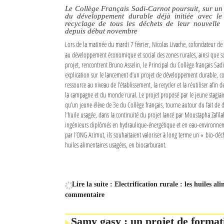
Le Collège Français Sadi-Carnot poursuit, sur un 
du développement durable déjà initiée avec le s
recyclage de tous les déchets de leur nouvelle 
depuis début novembre
Lors de la matinée du mardi 7 février, Nicolas Livache, cofondateur de 
au développement économique et social des zones rurales, ainsi que so
projet, rencontrent Bruno Asselin, le Principal du Collège français Sad
explication sur le lancement d’un projet de développement durable, con
ressource au niveau de l’établissement, la recycler et la réutiliser afin de
la campagne et du monde rural. Le projet proposé par le jeune stagiaire
qu’un jeune élève de 3e du Collège français, tourne autour du fait de
l’huile usagée, dans la continuité du projet lancé par Moustapha Zafil
ingénieurs diplômés en hydraulique-énergétique et en eau-environnem
par l’ONG Azimut, ils souhaitaient valoriser à long terme un « bio-déch
huiles alimentaires usagées, en biocarburant.
Lire la suite : Electrification rurale : les huiles a
commentaire
Samy gasy : un projet de format