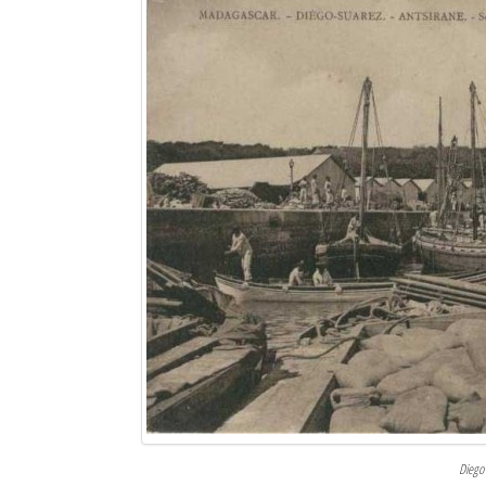
Sites touristiques
Diego Suarez Pratique
Adresses utiles
Vie pratique
Les Petites Annonces
La Tribune de Diego en PDF
Mon compte
Contacts
Se connecter
Identifiant
Diego 