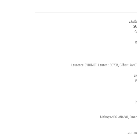
LaTrib
SA
Ca
R
Laurence D'HONDT, Laurent BOYER, Gilbert RAKOT
Di
G
J
Maholy ANDRIANAIVO, Suzanne
Lauren