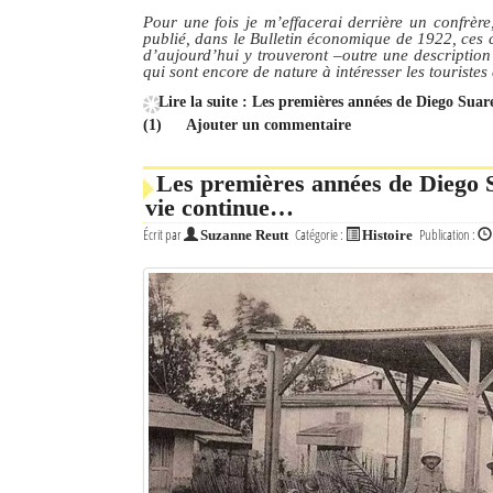
Pour une fois je m’effacerai derrière un confrère
publié, dans le Bulletin économique de 1922, ces 
Mot de passe
d’aujourd’hui y trouveront –outre une description d
qui sont encore de nature à intéresser les touristes
Lire la suite : Les premières années de Diego Sua
Se souvenir de moi
(1)
Ajouter un commentaire
Connexion
Les premières années de Diego Su
vie continue…
Identifiant oublié ?
Écrit par
Catégorie :
Publication :
Suzanne Reutt
Histoire
Mot de passe oublié ?