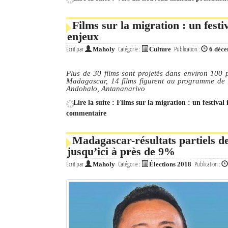
Mot de passe
Films sur la migration : un fest
enjeux
Écrit par
Catégorie :
Publication :
Maholy
Culture
6 déc
Se souvenir de moi
Connexion
Plus de 30 films sont projetés dans environ 100 p
Madagascar, 14 films figurent au programme de 
Andohalo, Antananarivo
Identifiant oublié ?
Lire la suite : Films sur la migration : un festiva
commentaire
Mot de passe oublié ?
Madagascar-résultats partiels de 
jusqu’ici à près de 9%
Écrit par
Catégorie :
Publication :
Maholy
Élections 2018