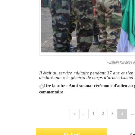
« Ismaël Mounibou a qui
Il était au service militaire pendant 37 ans et s’e
déclaré que «
le général de corps d’armée Ismaël 
Lire la suite : Antsiranana: cérémonie d'adieu a
commentaire
«
‹
1
2
3
4
...
En bref
Le