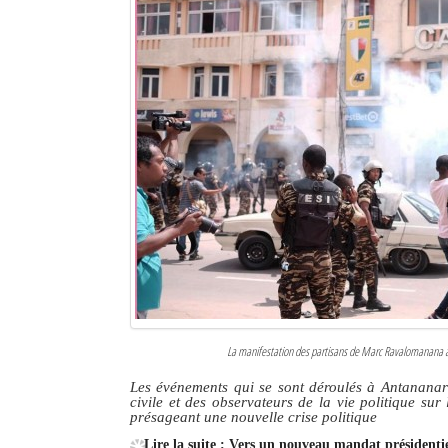
Sites touristiques
Diego Suarez Pratique
Adresses utiles
Vie pratique
Les Petites Annonces
La Tribune de Diego en PDF
Mon compte
Contacts
La manifestation des partisans de Marc Ravalomanana à A
Se connecter
Les événements qui se sont déroulés à Antananariv
civile et des observateurs de la vie politique sur 
Identifiant
présageant une nouvelle crise politique
Lire la suite : Vers un nouveau mandat président