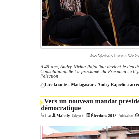
Culture
Economie
Brèves
Le Nord de Madagascar
Andry Rajoelina est le nouveau Présiden
Avions
A 45 ans, Andry Nirina Rajoelina devient le deu
Constitutionnelle l’a proclamé élu Président ce 8
Météo
l’élection
Lire la suite : Madagascar : Andry Rajoelina accè
Marées
Le Port
Vers un nouveau mandat préside
démocratique
La Ville
Écrit par
Catégorie :
Publication :
Maholy
Élections 2018
L'actualité du tourisme
Histoire