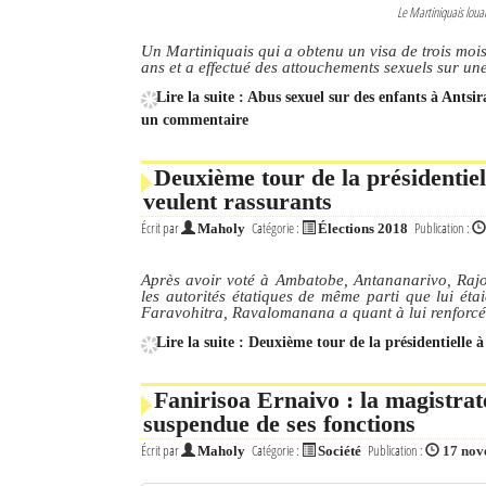
Le Martiniquais loua
Un Martiniquais qui a obtenu un visa de trois moi
ans et a effectué des attouchements sexuels sur une
Lire la suite : Abus sexuel sur des enfants à Antsi
un commentaire
Deuxième tour de la présidentiel
veulent rassurants
Écrit par
Catégorie :
Publication :
Maholy
Élections 2018
Après avoir voté à Ambatobe, Antananarivo, Rajoe
les autorités étatiques de même parti que lui éta
Faravohitra, Ravalomanana a quant à lui renforcé l
Lire la suite : Deuxième tour de la présidentielle 
Fanirisoa Ernaivo : la magistrate
suspendue de ses fonctions
Écrit par
Catégorie :
Publication :
Maholy
Société
17 nov