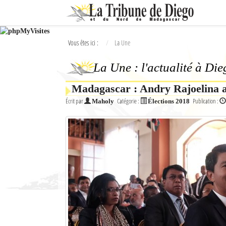
Ok
Vous êtes ici :
La Une
L'actualité à Diego Suarez
La Une : l'actualité à Di
La Une
Madagascar : Andry Rajoelina a
Actualités
Écrit par
Catégorie :
Publication :
Maholy
Élections 2018
Élections 2018
Société
Editoriaux
Féminin
Sports
Santé