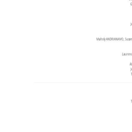
G
J
Maholy ANDRIANAIVO, Suzanne
Lauren
Re
J
T
T