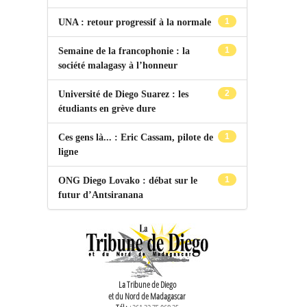
1
UNA : retour progressif à la normale
1
Semaine de la francophonie : la
société malagasy à l’honneur
2
Université de Diego Suarez : les
étudiants en grève dure
1
Ces gens là... : Eric Cassam, pilote de
ligne
1
ONG Diego Lovako : débat sur le
futur d’Antsiranana
La Tribune de Diego
et du Nord de Madagascar