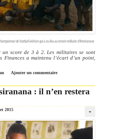
 championnat de football vétéran qui a eu lieu au terrain militaire d'Antsiranana
r un score de 3 à 2. Les militaires se sont
es Finances a maintenu l’écart d’un point,
ran
Ajouter un commentaire
iranana : il n’en restera
let 2015