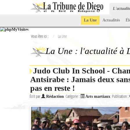
L'actuali
La Une
Actualités
Él
Vous êtes ici :
La Une
La Une : l'actualité à
Judo Club In School - Cha
Antsirabe : Jamais deux sans 
pas en reste !
Écrit par
Catégorie :
Publication :
Rédaction
Arts martiaux