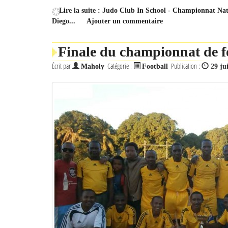
Lire la suite : Judo Club In School - Championnat Nati
Diego...
Ajouter un commentaire
Finale du championnat de f
Écrit par
Catégorie :
Publication :
Maholy
Football
29 ju