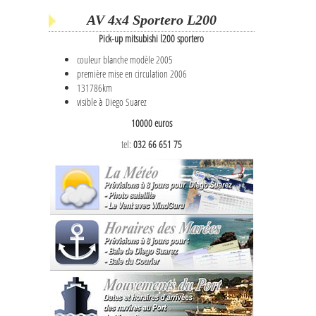
AV 4x4 Sportero L200
Pick-up mitsubishi l200 sportero
couleur blanche modèle 2005
première mise en circulation 2006
131786km
visible à Diego Suarez
10000 euros
tel:
032 66 651 75