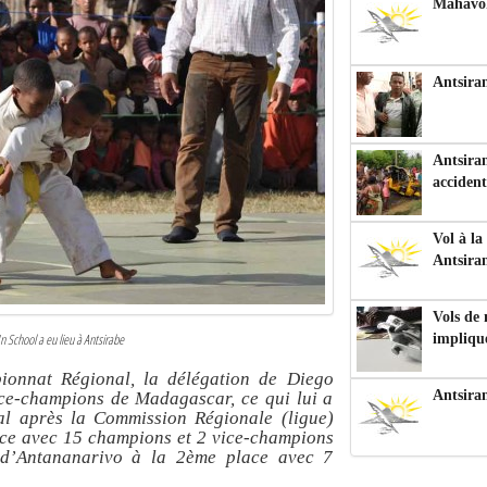
Mahavoka
Antsiran
Antsiran
accident
Vol à la
Antsira
Vols de
 School a eu lieu à Antsirabe
impliqu
ionnat Régional, la délégation de Diego
Antsira
ice-champions de Madagascar, ce qui lui a
al après la Commission Régionale (ligue)
lace avec 15 champions et 2 vice-champions
) d’Antananarivo à la 2ème place avec 7