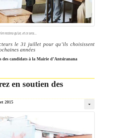
’en restera qu’un, et ce sera...
teurs le 31 juillet pour qu’ils choisissent
rochaines années
s des candidats à la Mairie d’Antsiranana
z en soutien des
let 2015