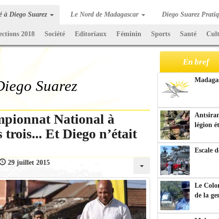
té à Diego Suarez
Le Nord de Madagascar
Diego Suarez Prati
ections 2018
Société
Editoriaux
Féminin
Sports
Santé
Cul
En bref
Madagasc
 Diego Suarez
mpionnat National à
Antsiran
légion é
trois... Et Diego n’était
Escale d
29 juillet 2015
Le Colo
de la g