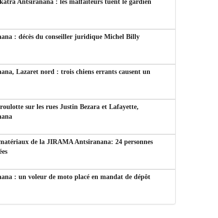
tra Antsiranana : les malfaiteurs tuent le gardien
ana : décès du conseiller juridique Michel Billy
ana, Lazaret nord : trois chiens errants causent un
 roulotte sur les rues Justin Bezara et Lafayette,
nana
 matériaux de la JIRAMA Antsiranana: 24 personnes
ées
nana : un voleur de moto placé en mandat de dépôt