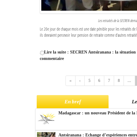
Les retraités de la SECREN demand
Le 20e jour de chaque mois est une date pénible pour les retraités de 
ils devraient percevoir leur pension de retraite comme d’autres retraités
Lire la suite : SECREN Antsiranana : la situation 
commentaire
«
‹
5
6
7
8
...
En bref
Le
Madagascar : un nouveau Président de la 
Antsiranana : Echange d’expériences entre