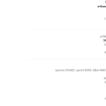
T
tribu
5
LaTrib
SA
Ca
R
Laurence D'HONDT, Laurent BOYER, Gilbert RAKOT
Di
G
J