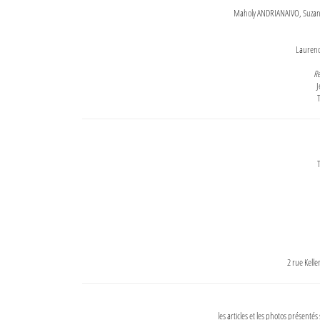
Maholy ANDRIANAIVO, Suzanne
Lauren
Re
J
T
T
2 rue Kell
les articles et les photos présentés