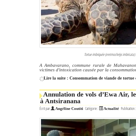
Culture
Economie
Brèves
Le Nord de Madagascar
Tortue imbriquée (eretmochelys imbricata) 
Avions
A Ambavarano, commune rurale de Mahavanona,
victimes d'intoxication causée par la consommatio
Météo
Lire la suite : Consommation de viande de tortu
Marées
Annulation de vols d’Ewa Air, l
Le Port
à Antsiranana
Écrit par
Catégorie :
Publication 
Angéline Coutiti
Actualité
La Ville
L'actualité du tourisme
Histoire