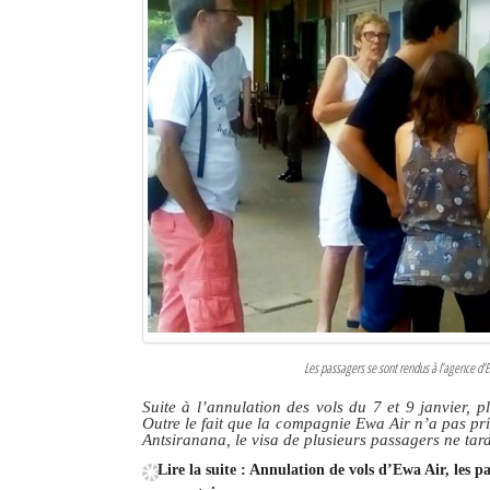
Sites touristiques
Diego Suarez Pratique
Adresses utiles
Vie pratique
Les Petites Annonces
La Tribune de Diego en PDF
Mon compte
Contacts
Les passagers se sont rendus à l’agence d’Ew
Suite à l’annulation des vols du 7 et 9 janvier,
Se connecter
Outre le fait que la compagnie Ewa Air n’a pas pri
Antsiranana, le visa de plusieurs passagers ne tar
Identifiant
Lire la suite : Annulation de vols d’Ewa Air, les 