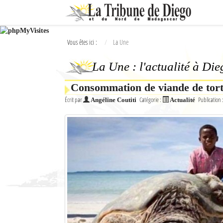
Ok
Vous êtes ici :
La Une
L'actualité à Diego Suarez
La Une : l'actualité à Di
La Une
Consommation de viande de tor
Actualités
Écrit par
Catégorie :
Publication 
Angéline Coutiti
Actualité
Élections 2018
Société
Editoriaux
Féminin
Sports
Santé