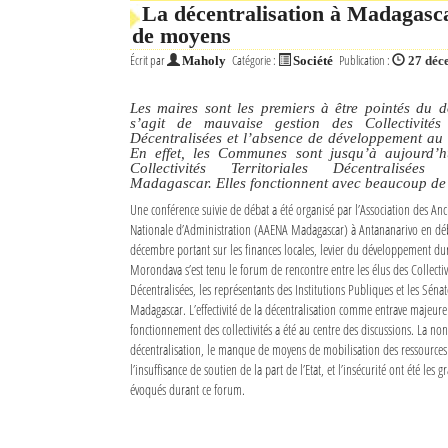
La décentralisation à Madagasca
de moyens
Écrit par
Catégorie :
Publication :
Maholy
Société
27 déc
Les maires sont les premiers à être pointés du do
s’agit de mauvaise gestion des Collectivités T
Décentralisées et l’absence de développement au 
En effet, les Communes sont jusqu’à aujourd’hu
Collectivités Territoriales Décentralisées
Madagascar. Elles fonctionnent avec beaucoup de
Une conférence suivie de débat a été organisé par l’Association des Anc
Nationale d’Administration (AAENA Madagascar) à Antananarivo en dé
décembre portant sur les finances locales, levier du développement du
Morondava s’est tenu le forum de rencontre entre les élus des Collectivi
Décentralisées, les représentants des Institutions Publiques et les Séna
Madagascar. L’effectivité de la décentralisation comme entrave majeur
fonctionnement des collectivités a été au centre des discussions. La non-
décentralisation, le manque de moyens de mobilisation des ressources f
l’insuffisance de soutien de la part de l’Etat, et l’insécurité ont été les
évoqués durant ce forum.