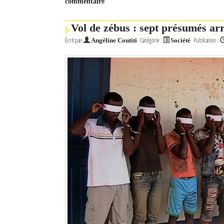
commentaire
Mot de passe
Vol de zébus : sept présumés arr
Écrit par
Catégorie :
Publication :
Angéline Coutiti
Société
Se souvenir de moi
Connexion
Identifiant oublié ?
Mot de passe oublié ?