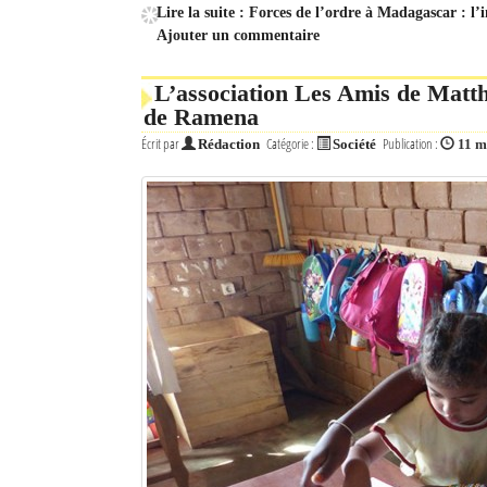
Lire la suite : Forces de l’ordre à Madagascar : l’
Ajouter un commentaire
Mot de passe
L’association Les Amis de Matthi
de Ramena
Se souvenir de moi
Écrit par
Catégorie :
Publication :
Rédaction
Société
11 m
Connexion
Identifiant oublié ?
Mot de passe oublié ?