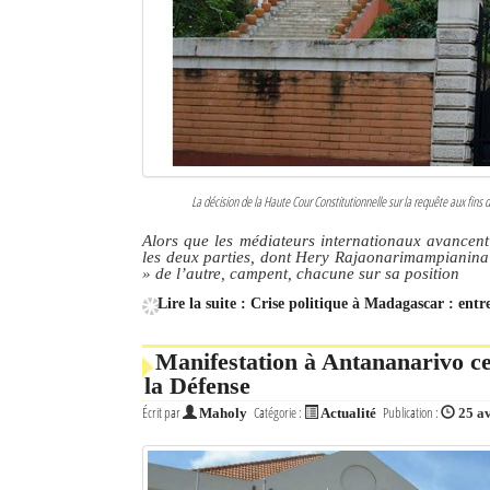
La décision de la Haute Cour Constitutionnelle sur la requête aux fi
Alors que les médiateurs internationaux avancent
les deux parties, dont Hery Rajaonarimampianina
» de l’autre, campent, chacune sur sa position
Lire la suite : Crise politique à Madagascar : ent
Manifestation à Antananarivo ce 
la Défense
Écrit par
Catégorie :
Publication :
Maholy
Actualité
25 a