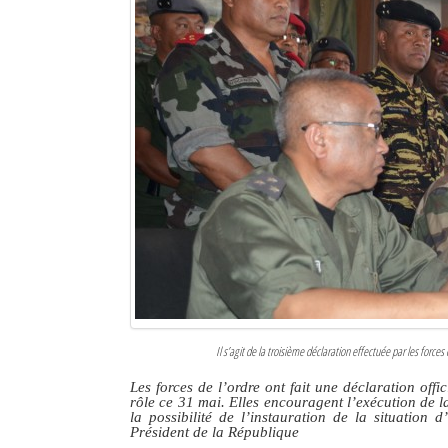
Sites touristiques
Diego Suarez Pratique
Adresses utiles
Vie pratique
Les Petites Annonces
La Tribune de Diego en PDF
Mon compte
Contacts
Il s’agit de la troisième déclaration effectuée par les forces 
Se connecter
Les forces de l’ordre ont fait une déclaration off
rôle ce 31 mai. Elles encouragent l’exécution de la
Identifiant
la possibilité de l’instauration de la situatio
Président de la République