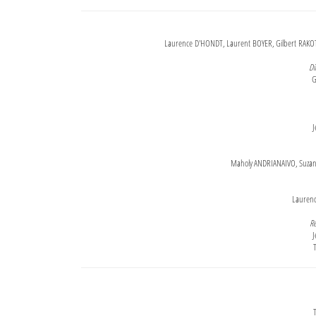
Laurence D'HONDT, Laurent BOYER, Gilbert RAKOT
Di
G
J
Maholy ANDRIANAIVO, Suzanne
Lauren
Re
J
T
T