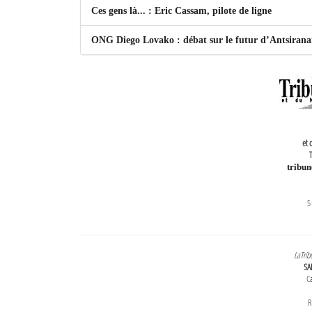
Ces gens là... : Eric Cassam, pilote de ligne
ONG Diego Lovako : débat sur le futur d’Antsiran
et 
T
tribu
5
LaTrib
SA
Ca
R