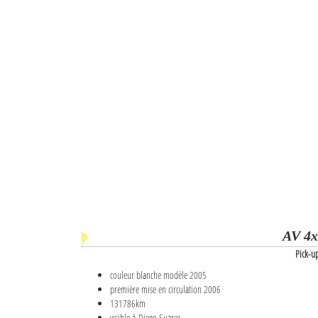
AV 4x
Pick-u
couleur blanche modèle 2005
première mise en circulation 2006
131786km
visible à Diego Suarez