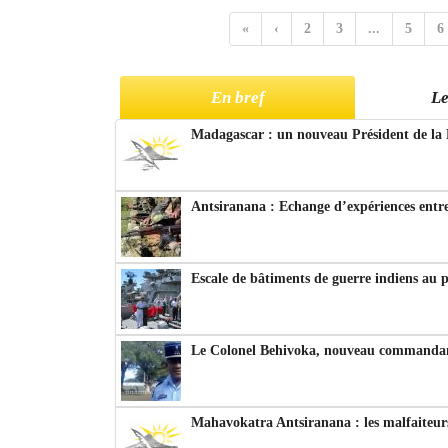
«
‹
2
3
...
5
6
En bref
Le
Madagascar : un nouveau Président de la 
Antsiranana : Echange d’expériences entre
Escale de bâtiments de guerre indiens au 
Le Colonel Behivoka, nouveau commandant
Mahavokatra Antsiranana : les malfaiteurs