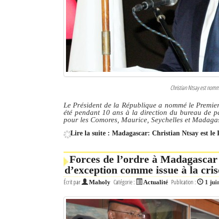
Culture
Economie
Brèves
Le Nord de Madagascar
Christian Ntsay est nommé
Avions
Le Président de la République a nommé le Premier
été pendant 10 ans à la direction du bureau de p
Météo
pour les Comores, Maurice, Seychelles et Madaga
Lire la suite : Madagascar: Christian Ntsay est le
Marées
Le Port
Forces de l’ordre à Madagascar :
d’exception comme issue à la cris
La Ville
Écrit par
Catégorie :
Publication :
Maholy
Actualité
1 jui
L'actualité du tourisme
Histoire