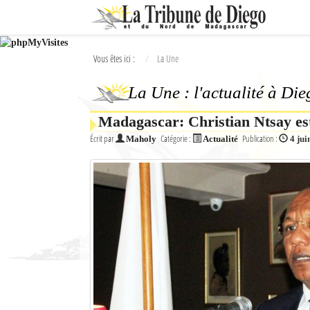
Ok
Vous êtes ici :
La Une
L'actualité à Diego Suarez
La Une : l'actualité à Di
La Une
Madagascar: Christian Ntsay est
Actualités
Écrit par
Catégorie :
Publication :
Maholy
Actualité
4 jui
Élections 2018
Société
Editoriaux
Féminin
Sports
Santé