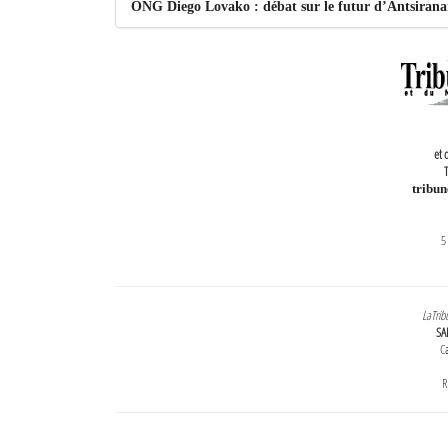
ONG Diego Lovako : débat sur le futur d’Antsiran
et 
T
tribu
5
LaTrib
SA
Ca
R