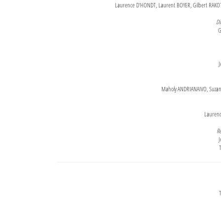
Laurence D'HONDT, Laurent BOYER, Gilbert RAKOT
Di
G
J
Maholy ANDRIANAIVO, Suzanne
Lauren
Re
J
T
T