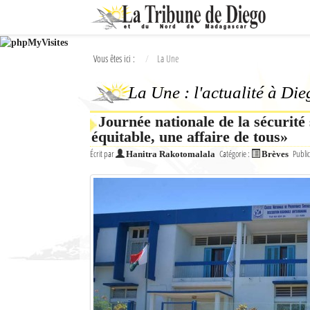
Ok
Vous êtes ici :
La Une
L'actualité à Diego Suarez
La Une : l'actualité à Di
La Une
Journée nationale de la sécurité s
Actualités
équitable, une affaire de tous»
Élections 2018
Écrit par
Catégorie :
Public
Hanitra Rakotomalala
Brèves
Société
Editoriaux
Féminin
Sports
Santé