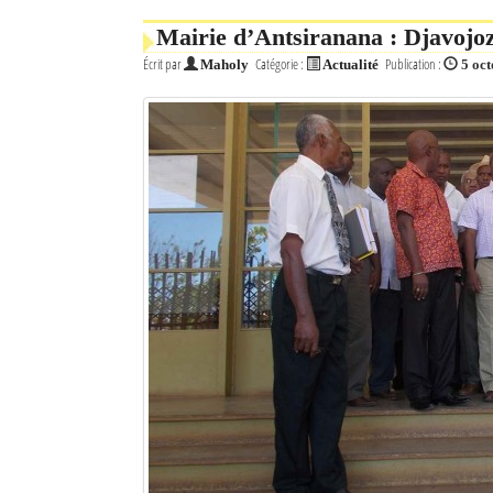
Mairie d’Antsiranana : Djavojoz
Écrit par
Catégorie :
Publication :
Maholy
Actualité
5 oc