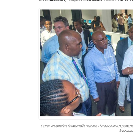
Sites touristiques
Diego Suarez Pratique
Adresses utiles
Vie pratique
Les Petites Annonces
La Tribune de Diego en PDF
Mon compte
Contacts
Se connecter
Identifiant
C’est un vice-président de l’Assemblée Nationale « fier d’avoir tenu sa promesse 
Antsiranana 