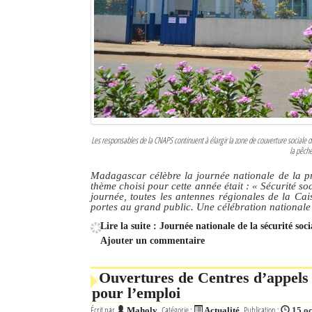
Culture
Economie
Brèves
Le Nord de Madagascar
Avions
Les responsables de la CNAPS continuent à élargir la zone de couverture sociale dan
la pêche
Météo
Madagascar célèbre la journée nationale de la p
thème choisi pour cette année était : « Sécurité soc
Marées
journée, toutes les antennes régionales de la Ca
portes au grand public. Une célébration nationale
Le Port
Lire la suite : Journée nationale de la sécurité socia
Ajouter un commentaire
La Ville
Ouvertures de Centres d’appels 
L'actualité du tourisme
pour l’emploi
Histoire
Écrit par
Catégorie :
Publication :
Maholy
Actualité
15 o