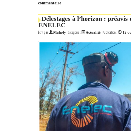
commentaire
Délestages à l’horizon : préavis
ENELEC
Écrit par
Catégorie :
Publication :
Maholy
Actualité
12 o