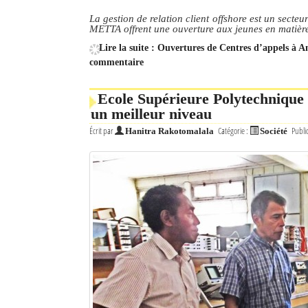
La gestion de relation client offshore est un secte
Mot de passe
METTA offrent une ouverture aux jeunes en matièr
Lire la suite : Ouvertures de Centres d’appels à 
commentaire
Se souvenir de moi
Ecole Supérieure Polytechnique 
Connexion
un meilleur niveau
Écrit par
Catégorie :
Publi
Identifiant oublié ?
Hanitra Rakotomalala
Société
Mot de passe oublié ?