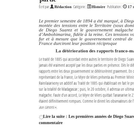
Écrit par
Catégorie :
Publication :
Rédaction
Histoire
17 
Le premier semestre de 1894 a été marqué, à Dieg
montée des tensions entre le Territoire (sous domi
de Diego Suarez et le gouvernement malgache 
d’Ambohimarina, fidèle à la reine. Ces tensions v
fur et à mesure que le gouvernement central de 
France durciront leur position réciproque
La détérioration des rapports franco-m
Le traité de 1885 qui accordait entre autres le territoire de Diego Suare
jamais été vraiment accepté par les deux parties en présence. Dès le d
rapports entre les deux gouvernement se détériorèrent gravement. En 
représentant de la France, Le Myre de Vilers présenta au Premier Mini
Rainilaiarivony un additif au Traité de 1885 qui établissait en fait le pr
sur la totalité de Madagascar ; puis, le 20 octobre, il adressa un ult
malgache. Faute d’un accord, Le Myre de Vilers quittait Tananarive le 2
étaient définitivement rompues. Comme le dirent les observateurs de 
aux canons ».
Lire la suite : Les premières années de Diego Suar
commentaire