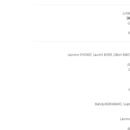
LaTrib
SA
Ca
R
Laurence D'HONDT, Laurent BOYER, Gilbert RAKOT
Di
G
J
Maholy ANDRIANAIVO, Suzanne
Lauren
Re