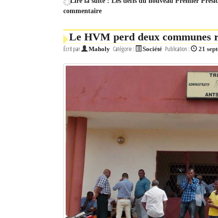
Lire la suite : Les défis du nouveau Premier Prés
commentaire
Le HVM perd deux communes rur
Écrit par
Catégorie :
Publication :
Maholy
Société
21 sep