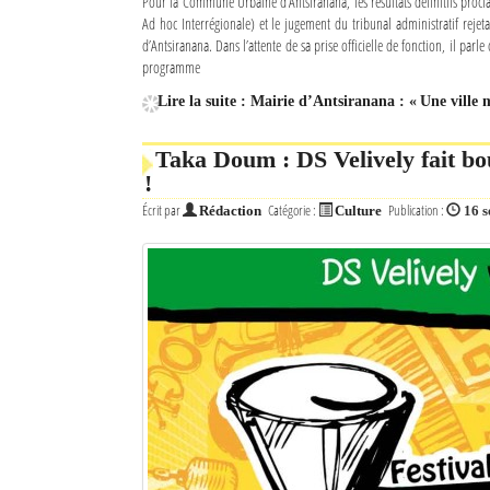
Pour la Commune Urbaine d’Antsiranana, les résultats définitifs procl
Ad hoc Interrégionale) et le jugement du tribunal administratif rejet
Mot de passe
d’Antsiranana. Dans l’attente de sa prise officielle de fonction, il parl
programme
Lire la suite : Mairie d’Antsiranana : « Une ville
Se souvenir de moi
Taka Doum : DS Velively fait bo
Connexion
!
Identifiant oublié ?
Écrit par
Catégorie :
Publication :
Rédaction
Culture
16 
Mot de passe oublié ?