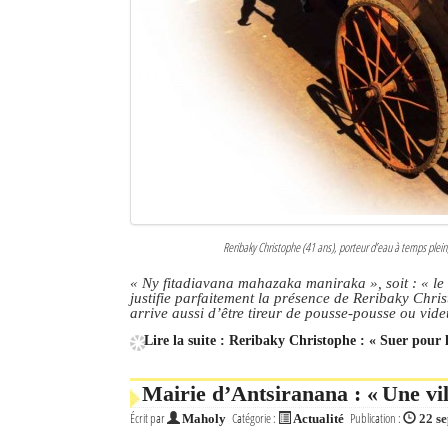
Culture
Economie
Brèves
Le Nord de Madagascar
Avions
Météo
Reribaky Christophe (41 ans), porteur d’eau à temps plein,
Marées
« Ny fitadiavana mahazaka maniraka », soit : « le
justifie parfaitement la présence de Reribaky Chris
arrive aussi d’être tireur de pousse-pousse ou vi
Le Port
Lire la suite : Reribaky Christophe : « Suer pour 
La Ville
Mairie d’Antsiranana : « Une vi
L'actualité du tourisme
Écrit par
Catégorie :
Publication :
Maholy
Actualité
22 s
Histoire