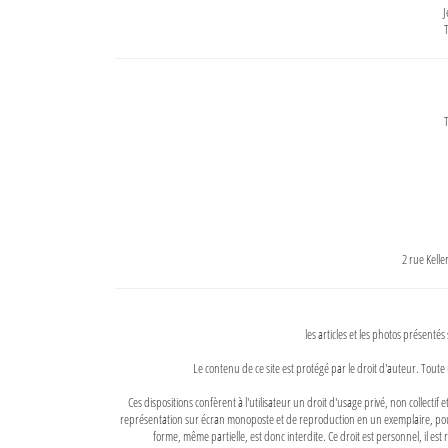
J
T
T
2 rue Kell
les articles et les photos présentés
Le contenu de ce site est protégé par le droit d'auteur. Toute 
Ces dispositions confèrent à l'utilisateur un droit d'usage privé, non collectif
représentation sur écran monoposte et de reproduction en un exemplaire, pour
forme, même partielle, est donc interdite. Ce droit est personnel, il est r