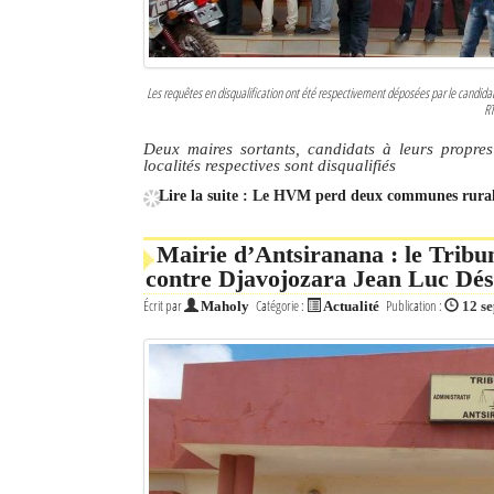
Les requêtes en disqualification ont été respectivement déposées par le candid
RT
Deux maires sortants, candidats à leurs propres
localités respectives sont disqualifiés
Lire la suite : Le HVM perd deux communes rural
Mairie d’Antsiranana : le Tribun
contre Djavojozara Jean Luc Dés
Écrit par
Catégorie :
Publication :
Maholy
Actualité
12 s