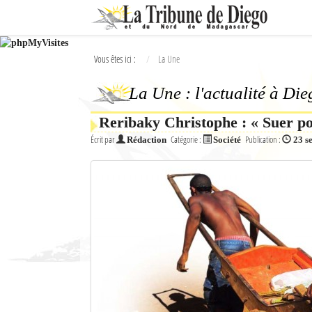
Ok
Vous êtes ici :
La Une
L'actualité à Diego Suarez
La Une : l'actualité à Di
La Une
Reribaky Christophe : « Suer po
Actualités
Écrit par
Catégorie :
Publication :
Rédaction
Société
23 s
Élections 2018
Société
Editoriaux
Féminin
Sports
Santé