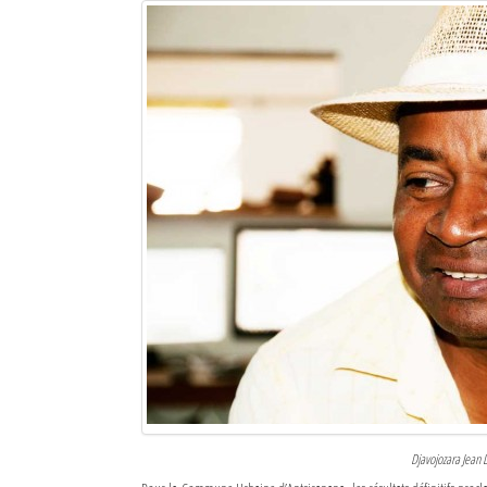
Sites touristiques
Diego Suarez Pratique
Adresses utiles
Vie pratique
Les Petites Annonces
La Tribune de Diego en PDF
Mon compte
Contacts
Se connecter
Identifiant
Djavojozara Jean 