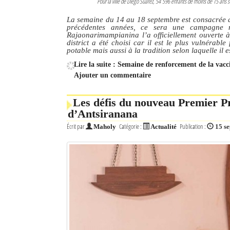
Pour la ville de Diego Suarez, 54 596 enfants de moins de 15 ans 
La semaine du 14 au 18 septembre est consacrée a
précédentes années, ce sera une campagne n
Rajaonarimampianina l’a officiellement ouverte 
district a été choisi car il est le plus vulnérabl
potable mais aussi à la tradition selon laquelle il e
Lire la suite : Semaine de renforcement de la vacc
Ajouter un commentaire
Les défis du nouveau Premier Pr
d’Antsiranana
Écrit par
Catégorie :
Publication :
Maholy
Actualité
15 s