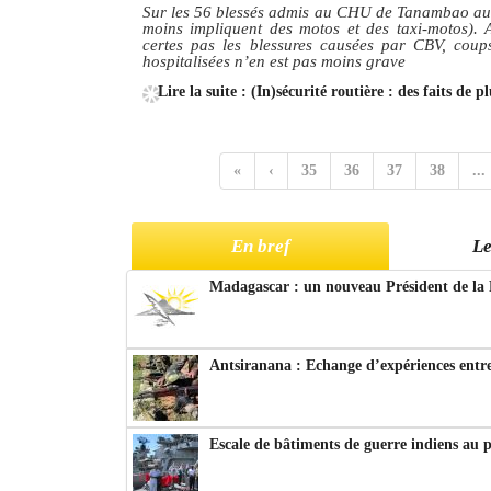
Sur les 56 blessés admis au CHU de Tanambao au moi
moins impliquent des motos et des taxi-motos). A
certes pas les blessures causées par CBV, coups
hospitalisées n’en est pas moins grave
Lire la suite : (In)sécurité routière : des faits de 
«
‹
35
36
37
38
...
En bref
Le
Madagascar : un nouveau Président de la 
Antsiranana : Echange d’expériences entre
Escale de bâtiments de guerre indiens au 