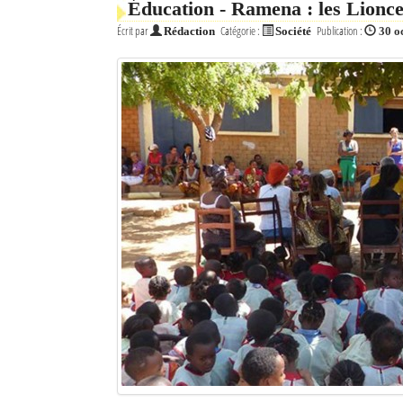
Éducation - Ramena : les Lionce
Écrit par
Catégorie :
Publication :
Rédaction
Société
30 o