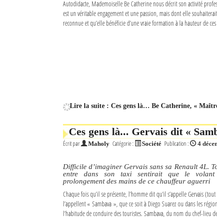
Autodidacte, Mademoiselle Be Catherine nous décrit son activité profes
est un véritable engagement et une passion, mais dont elle souhaiterai
Mot de passe
reconnue et qu’elle bénéficie d’une vraie formation à la hauteur de ces
Se souvenir de moi
Connexion
Identifiant oublié ?
Lire la suite : Ces gens là… Be Catherine, « Maîtr
Mot de passe oublié ?
Ces gens là... Gervais dit « Sam
Écrit par
Catégorie :
Publication :
Maholy
Société
4 déce
Difficile d’imaginer Gervais sans sa Renault 4L. T
entre dans son taxi sentirait que le volant
prolongement des mains de ce chauffeur aguerri
Chaque fois qu’il se présente, l’homme dit qu’il s’appelle Gervais (tou
l’appellent « Sambava », que ce soit à Diego Suarez ou dans les région
l’habitude de conduire des touristes. Sambava, du nom du chef-lieu d