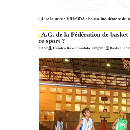
Culture
Economie
Lire la suite : VIH/SIDA : hausse inquiétante du
Brèves
A.G. de la Fédération de basket
ce sport ?
Le Nord de Madagascar
Écrit par
Catégorie :
Public
Hanitra Rakotomalala
Basket
Avions
Météo
Marées
Le Port
La Ville
L'actualité du tourisme
Histoire