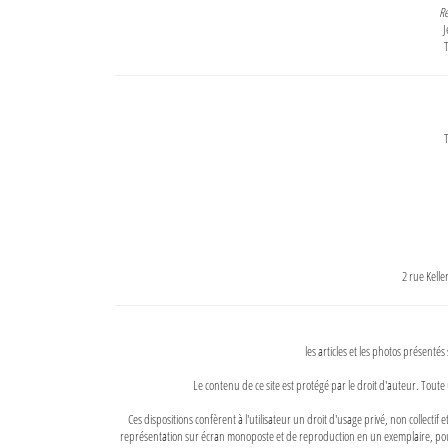
Re
J
T
T
2 rue Kell
les articles et les photos présentés
Le contenu de ce site est protégé par le droit d'auteur. Toute 
Ces dispositions confèrent à l'utilisateur un droit d'usage privé, non collectif
représentation sur écran monoposte et de reproduction en un exemplaire, pour