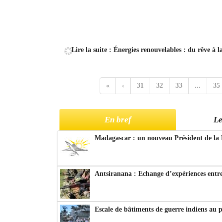
Lire la suite : Énergies renouvelables : du rêve à la
«
‹
31
32
33
...
35
En bref
Le
Madagascar : un nouveau Président de la 
Antsiranana : Echange d’expériences entre
Escale de bâtiments de guerre indiens au 