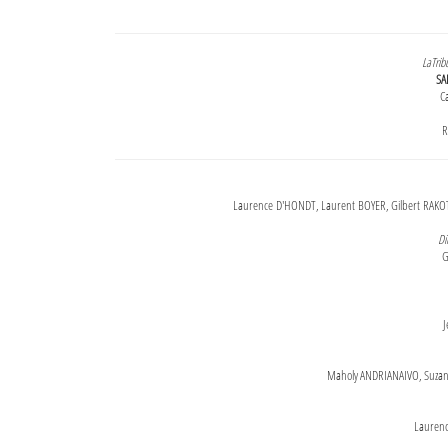
LaTrib
SA
Ca
R
Laurence D'HONDT, Laurent BOYER, Gilbert RAKOT
Di
G
J
Maholy ANDRIANAIVO, Suzanne
Lauren