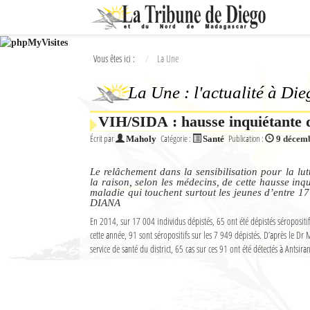
Ok
Vous êtes ici :
La Une
L'actualité à Diego Suarez
La Une : l'actualité à Di
La Une
VIH/SIDA : hausse inquiétante 
Actualités
Écrit par
Catégorie :
Publication :
Maholy
Santé
9 décem
Élections 2018
Le relâchement dans la sensibilisation pour la lut
Société
la raison, selon les médecins, de cette hausse inq
maladie qui touchent surtout les jeunes d’entre 17
DIANA
Editoriaux
En 2014, sur 17 004 individus dépistés, 65 ont été dépistés séropositi
cette année, 91 sont séropositifs sur les 7 949 dépistés. D’après le Dr
Féminin
service de santé du district, 65 cas sur ces 91 ont été détectés à Antsira
Sports
Santé