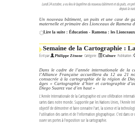
Lundi 24 octobre, a eu lieu le baptême du nouveau bâtiment et du puits, en pré
depuis la nai
Un nouveau bâtiment, un puits et une case de gar
maternelle et primaire des Lionceaux de Ramena d
Lire la suite : Éducation - Ramena : les Lionceaux
Semaine de la Cartographie : La
Écrit par
Catégorie :
Publication :
Philippe Zénone
Culture
Dans le cadre de l’année internationale de la 
l’Alliance Française accueillera du 12 au 21 n
consacrée à la cartographie de la région de Die
âges « Cartographie d’hier et cartographie d’au
Diego Suarez vue d’en haut »
L'Année Internationale de la Cartographie est une célébration internati
cartes dans notre monde. Supportée par les Nations Unies, l'Année Int
objectif de démontrer et faire connaitre l'art, la science et la technolog
l'utilisation des cartes et de l'information géographique. C’est dans ce 
ouvre ses portes à l’exposition sur la cartographie.