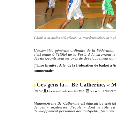
Sites touristiques
Diego Suarez Pratique
Adresses utiles
L’objectif de ces décisions est l’amélioration du niveau de compétition, des terra
Vie pratique
L’assemblée générale ordinaire de la Fédération
s’est tenue à l’Hôtel de la Poste d’Antsiranana l
Les Petites Annonces
des dirigeants sont les axes de développement qui 
La Tribune de Diego en PDF
Lire la suite : A.G. de la Fédération de basket à 
commentaire
Mon compte
Ces gens là… Be Catherine, « Ma
Contacts
Écrit par
Catégorie :
Publication :
Cerveau Kotoson
Société
Se connecter
Mademoiselle Be Catherine est éducatrice spécial
de ces « maitresses d’école » dont le rôle est
Identifiant
développement personnel des tout-petits, bien que