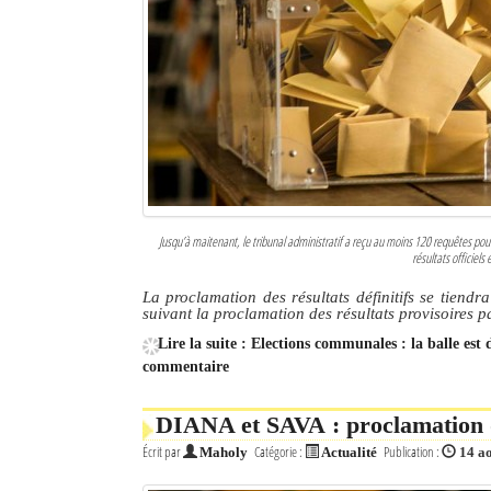
Jusqu’à maitenant, le tribunal administratif a reçu au moins 120 requêtes pour
résultats officiels
La proclamation des résultats définitifs se tiendr
suivant la proclamation des résultats provisoires 
Lire la suite : Elections communales : la balle es
commentaire
DIANA et SAVA : proclamation d
Écrit par
Catégorie :
Publication :
Maholy
Actualité
14 a