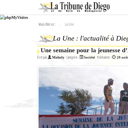
Ok
Vous êtes ici :
La Une
L'actualité à Diego Suarez
La Une : l'actualité à Di
La Une
Une semaine pour la jeunesse d
Actualités
Écrit par
Catégorie :
Publication :
Maholy
Société
28 aoû
Élections 2018
Société
Editoriaux
Féminin
Sports
Santé