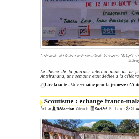
Culture
Economie
Brèves
Le Nord de Madagascar
La cérémonie officielle de la journée internationale de la jeunesse 2015 qui s’es
santé rep
Avions
Le thème de la journée internationale de la j
Météo
Antsiranana, une semaine était dédiée à la célébra
Lire la suite : Une semaine pour la jeunesse d’An
Marées
Le Port
Scoutisme : échange franco-mal
Écrit par
Catégorie :
Publication :
Rédaction
Société
21 a
La Ville
L'actualité du tourisme
Histoire