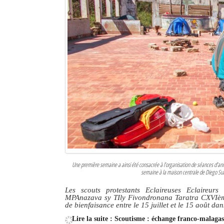
Sites touristiques
Diego Suarez Pratique
Adresses utiles
Vie pratique
Les Petites Annonces
La Tribune de Diego en PDF
Mon compte
Une première semaine a ainsi été consacrée à l’organisation de séances d’
Contacts
semaine à la maison centrale de Diego Suar
Les scouts protestants Eclaireuses Eclaireu
Se connecter
MPAnazava sy TIly Fivondronana Taratra CXVIème
de bienfaisance entre le 15 juillet et le 15 août d
Identifiant
Lire la suite : Scoutisme : échange franco-malaga