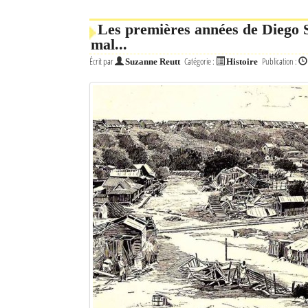
Mot de passe
Les premières années de Diego 
mal...
Écrit par
Catégorie :
Publication :
Suzanne Reutt
Histoire
Se souvenir de moi
Connexion
Identifiant oublié ?
Mot de passe oublié ?