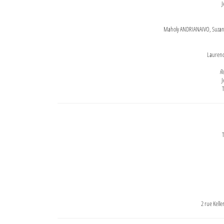
J
Maholy ANDRIANAIVO, Suzanne
Lauren
Re
J
T
T
2 rue Kell