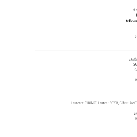
et 
T
tribu
5
LaTrib
SA
Ca
R
Laurence D'HONDT, Laurent BOYER, Gilbert RAKOT
Di
G