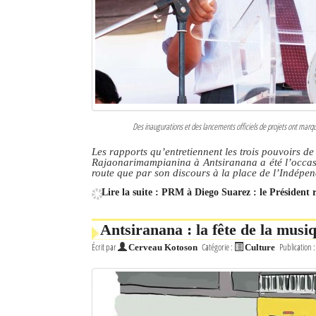
Culture
Economie
Brèves
Le Nord de Madagascar
Des inaugurations et des lancements officiels de projets ont marq
Avions
Les rapports qu’entretiennent les trois pouvoirs d
Rajaonarimampianina à Antsiranana a été l’occasio
Météo
route que par son discours à la place de l’Indépe
Lire la suite : PRM à Diego Suarez : le Président 
Marées
Le Port
Antsiranana : la fête de la musi
Écrit par
Catégorie :
Publication 
Cerveau Kotoson
Culture
La Ville
L'actualité du tourisme
Histoire