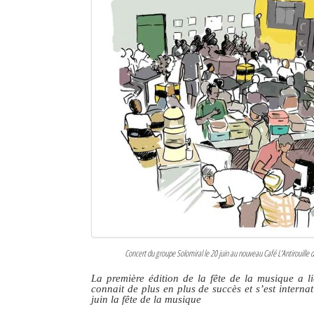
Sites touristiques
Diego Suarez Pratique
Adresses utiles
Vie pratique
Les Petites Annonces
La Tribune de Diego en PDF
Mon compte
Contacts
Concert du groupe Solomiral le 20 juin au nouveau Café L'Antirouille d
Se connecter
La première édition de la fête de la musique a l
connait de plus en plus de succès et s’est intern
Identifiant
juin la fête de la musique