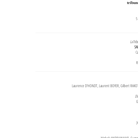
tribu
5
LaTrib
SA
Ca
R
Laurence D'HONDT, Laurent BOYER, Gilbert RAKOT
Di
G
J