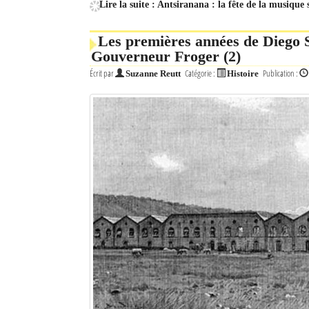
Lire la suite : Antsiranana : la fête de la musique 
Mot de passe
Les premières années de Diego S
Gouverneur Froger (2)
Se souvenir de moi
Écrit par
Catégorie :
Publication :
Suzanne Reutt
Histoire
Connexion
Identifiant oublié ?
Mot de passe oublié ?