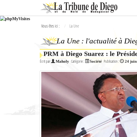
Ok
Vous êtes ici :
La Une
L'actualité à Diego Suarez
La Une : l'actualité à Di
La Une
PRM à Diego Suarez : le Préside
Actualités
Écrit par
Catégorie :
Publication :
Maholy
Société
24 jui
Élections 2018
Société
Editoriaux
Féminin
Sports
Santé