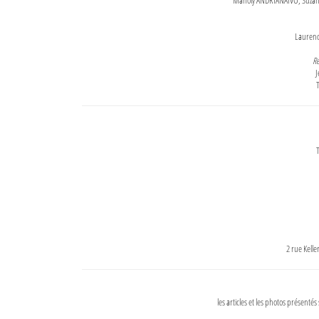
Maholy ANDRIANAIVO, Suzanne
Lauren
Re
J
T
T
2 rue Kell
les articles et les photos présentés