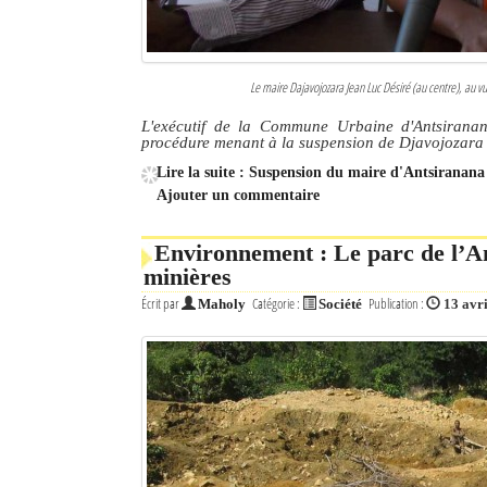
Le maire Dajavojozara Jean Luc Désiré (au centre), au vu
L'exécutif de la Commune Urbaine d'Antsiranan
procédure menant à la suspension de Djavojozara 
Lire la suite : Suspension du maire d'Antsiranana 
Ajouter un commentaire
Environnement : Le parc de l’A
minières
Écrit par
Catégorie :
Publication :
Maholy
Société
13 avr