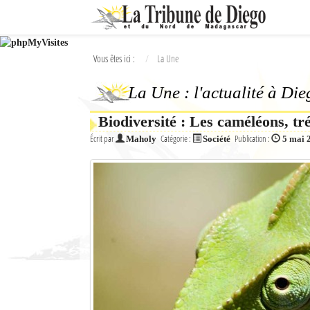
Ok
Vous êtes ici :
La Une
L'actualité à Diego Suarez
La Une : l'actualité à Di
La Une
Biodiversité : Les caméléons, 
Actualités
Écrit par
Catégorie :
Publication :
Maholy
Société
5 mai 
Élections 2018
Société
Editoriaux
Féminin
Sports
Santé