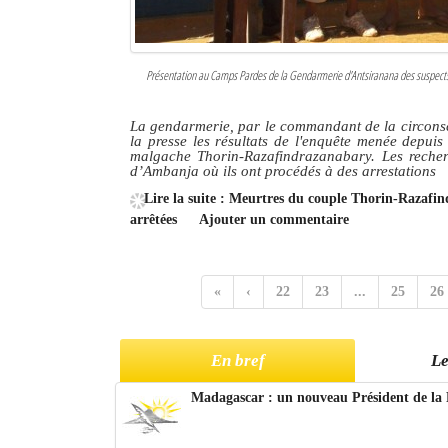
Présentation au Camps Pardes de la Gendarmerie d'Antsiranana des suspects 
La gendarmerie, par le commandant de la circonsc
la presse les résultats de l'enquête menée depui
malgache Thorin-Razafindrazanabary. Les recher
d’Ambanja où ils ont procédés à des arrestations
Lire la suite : Meurtres du couple Thorin-Razafi
arrêtées
Ajouter un commentaire
«
‹
22
23
...
25
26
En bref
Le
Madagascar : un nouveau Président de la 