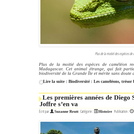
Culture
Economie
Brèves
Le Nord de Madagascar
Plus de la moitié des espèces de
Avions
Plus de la moitié des espèces de caméléon rec
Madagascar. Cet animal étrange, qui fait partie
Météo
biodiversité de la Grande Île et mérite sans doute
Lire la suite : Biodiversité : Les caméléons, tré
Marées
Le Port
Les premières années de Diego 
Joffre s’en va
La Ville
Écrit par
Catégorie :
Publication :
Suzanne Reutt
Histoire
L'actualité du tourisme
Histoire