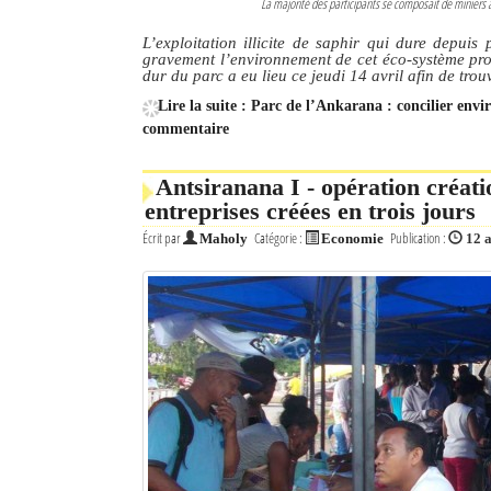
La majorité des participants se composait de minie
L’exploitation illicite de saphir qui dure depui
gravement l’environnement de cet éco-système pro
dur du parc a eu lieu ce jeudi 14 avril afin de trou
Lire la suite : Parc de l’Ankarana : concilier envi
commentaire
Antsiranana I - opération créati
entreprises créées en trois jours
Écrit par
Catégorie :
Publication :
Maholy
Economie
12 