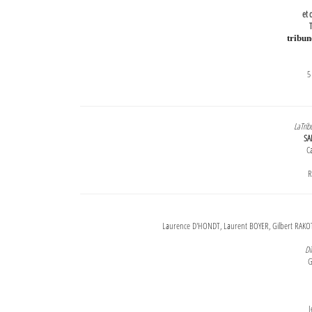
et 
T
tribu
5
LaTrib
SA
Ca
R
Laurence D'HONDT, Laurent BOYER, Gilbert RAKOT
Di
G
J