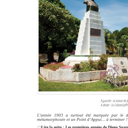
Sites touristiques
Diego Suarez Pratique
Adresses utiles
Vie pratique
Les Petites Annonces
La Tribune de Diego en PDF
Mon compte
Contacts
A gauche : la statue de Jo
A droite : Le Colonel Jof
Se connecter
L’année 1903 a surtout été marquée par le dép
Identifiant
métamorphosée et un Point d’Appui… à terminer !
Lire la suite : Les premières années de Diego Sua