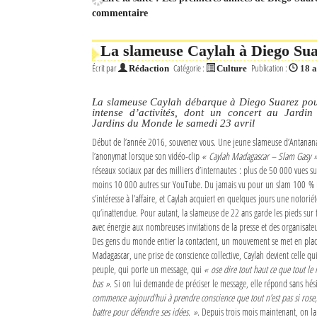
commentaire
Mot de passe
La slameuse Caylah à Diego Su
Écrit par
Catégorie :
Publication :
Rédaction
Culture
18 a
Se souvenir de moi
Connexion
La slameuse Caylah débarque à Diego Suarez po
intense d’activités, dont un concert au Jardin
Jardins du Monde le samedi 23 avril
Identifiant oublié ?
Début de l’année 2016, souvenez vous. Une jeune slameuse d’Antanana
l’anonymat lorsque son vidéo-clip
« Caylah Madagascar – Slam Gasy 
Mot de passe oublié ?
réseaux sociaux par des milliers d’internautes : plus de 50 000 vues s
moins 10 000 autres sur YouTube. Du jamais vu pour un slam 100 % 
s’intéresse à l’affaire, et Caylah acquiert en quelques jours une notorié
qu’inattendue. Pour autant, la slameuse de 22 ans garde les pieds sur 
avec énergie aux nombreuses invitations de la presse et des organisate
Des gens du monde entier la contactent, un mouvement se met en plac
Madagascar, une prise de conscience collective, Caylah devient celle qu
peuple, qui porte un message, qui
« ose dire tout haut ce que tout l
bas »
. Si on lui demande de préciser le message, elle répond sans hés
commence aujourd’hui à prendre conscience que tout n’est pas si rose, e
battre pour défendre ses idées. »
. Depuis trois mois maintenant, on la v