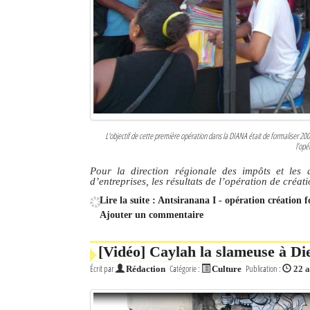
L'objectif de cette première opération dans la DIANA était de formaliser 200 
l’opé
Pour la direction régionale des impôts et les 
d’entreprises, les résultats de l’opération de créat
Lire la suite : Antsiranana I - opération création fo
Ajouter un commentaire
[Vidéo] Caylah la slameuse à Di
Écrit par
Catégorie :
Publication :
Rédaction
Culture
22 a