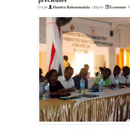
Écrit par
Catégorie :
P
Hanitra Rakotomalala
Economie