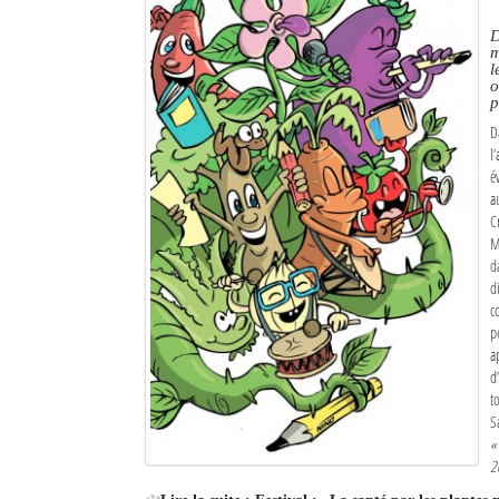
D
m
l
o
p
D
l
é
a
C
M
d
d
c
p
a
d
t
S
«
2