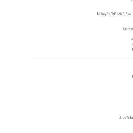
Maholy ANDRIANAIVO, Suzanne
Lauren
Re
J
T
T
2 rue Kell