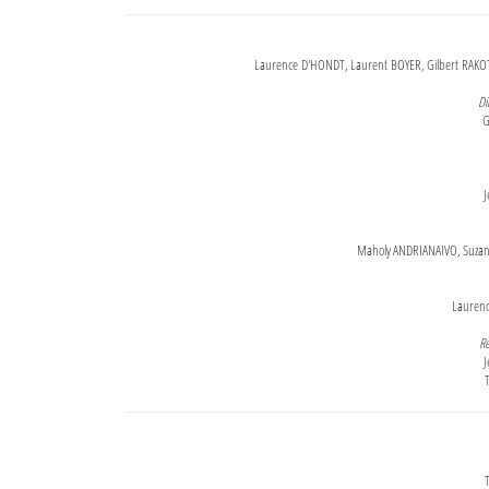
Laurence D'HONDT, Laurent BOYER, Gilbert RAKOT
Di
G
J
Maholy ANDRIANAIVO, Suzanne
Lauren
Re
J
T
T