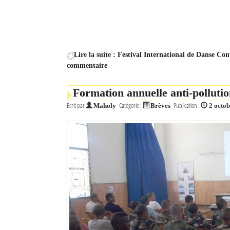
Mot de passe
Se souvenir de moi
Lire la suite : Festival International de Danse C
commentaire
Connexion
Formation annuelle anti-polluti
Identifiant oublié ?
Écrit par
Catégorie :
Publication :
Maholy
Brèves
2 octo
Mot de passe oublié ?