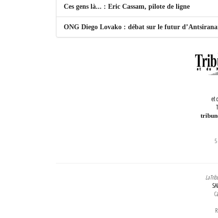
Ces gens là... : Eric Cassam, pilote de ligne
ONG Diego Lovako : débat sur le futur d’Antsiran
et 
T
tribu
5
LaTrib
SA
Ca
R