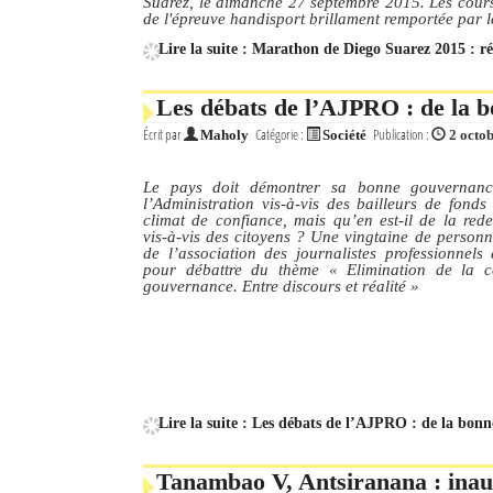
Suarez, le dimanche 27 septembre 2015. Les cours
de l'épreuve handisport brillament remportée par 
Lire la suite : Marathon de Diego Suarez 2015 : ré
Les débats de l’AJPRO : de la b
Écrit par
Catégorie :
Publication :
Maholy
Société
2 octo
Le pays doit démontrer sa bonne gouvernanc
l’Administration vis-à-vis des bailleurs de fonds
climat de confiance, mais qu’en est-il de la red
vis-à-vis des citoyens ? Une vingtaine de person
de l’association des journalistes professionnels
pour débattre du thème « Elimination de la c
gouvernance. Entre discours et réalité »
Lire la suite : Les débats de l’AJPRO : de la bon
Tanambao V, Antsiranana : ina