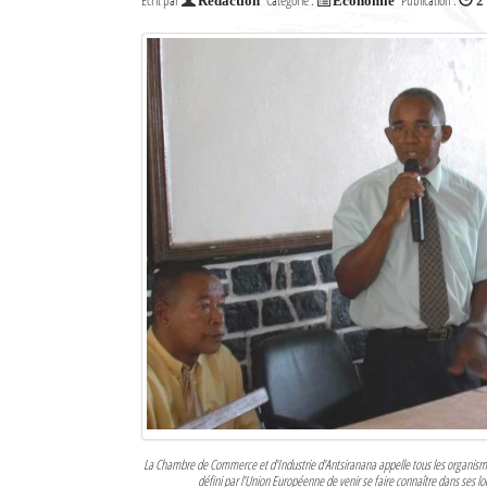
Écrit par
Catégorie :
Publication :
Rédaction
Economie
2
Culture
Economie
Brèves
Le Nord de Madagascar
Avions
Météo
Marées
Le Port
La Ville
L'actualité du tourisme
La Chambre de Commerce et d’Industrie d’Antsiranana appelle tous les organismes
Histoire
défini par l’Union Européenne de venir se faire connaître dans ses lo