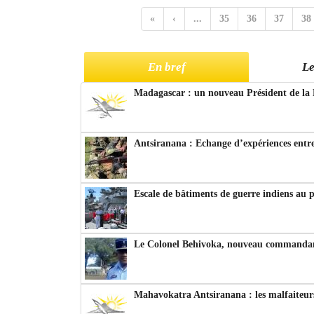
«
‹
...
35
36
37
38
En bref
Le
Madagascar : un nouveau Président de la 
Antsiranana : Echange d’expériences entre
Escale de bâtiments de guerre indiens au 
Le Colonel Behivoka, nouveau commandant
Mahavokatra Antsiranana : les malfaiteurs