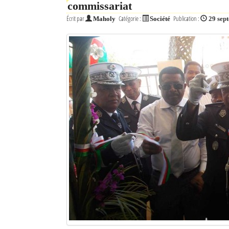
commissariat
Écrit par
Catégorie :
Publication :
Maholy
Société
29 sep