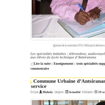
Signature de la convention IST-D / INFor par le directeur 
Les spécialités intitulées : télévendeur, audiovisue
aux élèves du lycée technique d’Antsiranana
Lire la suite : Enseignement : trois spécialités su
commentaire
Commune Urbaine d’Antsiranana 
service
Écrit par
Catégorie :
Publication :
Maholy
Actualité
29 s