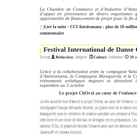
La Chambre de Commerce et d’Industrie d’Antsi
Sites touristiques
d’appui en provenance de divers organismes qu
opportunités de financement de projet pour la fin d
Diego Suarez Pratique
Lire la suite : CCI Antsiranana : plus de 10 milli
commentaire
Adresses utiles
Festival International de Dans
Vie pratique
Écrit par
Catégorie :
Publication :
Rédaction
Culture
30 
Les Petites Annonces
Grâce à la collaboration entre la compagnie Vahin
d’Antsiranana, la Compagnie Mawguerite et la 
La Tribune de Diego en PDF
évènements artistiques majeurs se déroulen
septembre au 3 octobre
Mon compte
Le projet ChOral au cœur de l’enfance
La ville accueille tout d’abord le projet ChOral, au cœur de l’enfance, 
Contacts
chorégraphe français Bernardo Montet, un grand nom de la danse con
Mawguerite sera en résidence de création pendant une semaine à l’éco
Se connecter
cette école et une école de Morlaix en Bretagne est en préparation. Les
slameur D’Giz, le plasticien Nicolas Simarick ainsi que les danseurs 
Identifiant
Saranouffi et Cerveau Kotoson.