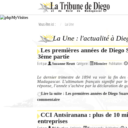
Ok
Vous êtes ici :
La Une
L'actualité à Diego Suarez
La Une : l'actualité à Di
La Une
Les premières années de Diego Su
Actualités
3ème partie
Élections 2018
Écrit par
Catégorie :
Publication :
Suzanne Reutt
Histoire
Société
Le dernier trimestre de 1894 va voir la fin des 
Madagascar. L’ultimatum français signifié par le
réponse, l’année s’achève par la déclaration de g
Editoriaux
Lire la suite : Les premières années de Diego Suare
Féminin
commentaire
Sports
CCI Antsiranana : plus de 10 mi
entreprises
Santé