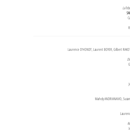
LaTrib
SA
Ca
R
Laurence D'HONDT, Laurent BOYER, Gilbert RAKOT
Di
G
J
Maholy ANDRIANAIVO, Suzanne
Lauren
Re
J