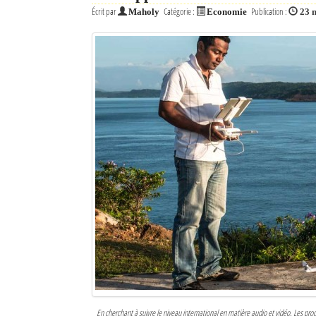
Écrit par
Catégorie :
Publication :
Maholy
Economie
23 
Sites touristiques
Diego Suarez Pratique
Adresses utiles
Vie pratique
Les Petites Annonces
La Tribune de Diego en PDF
Mon compte
Contacts
Se connecter
Identifiant
En cherchant à suivre le niveau international en matière audio et vidéo. Les pr