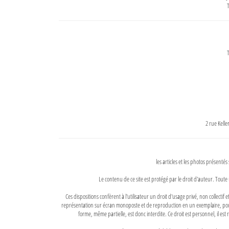
T
T
2 rue Kell
les articles et les photos présentés
Le contenu de ce site est protégé par le droit d'auteur. Toute 
Ces dispositions confèrent à l'utilisateur un droit d'usage privé, non collectif
représentation sur écran monoposte et de reproduction en un exemplaire, pour
forme, même partielle, est donc interdite. Ce droit est personnel, il est r