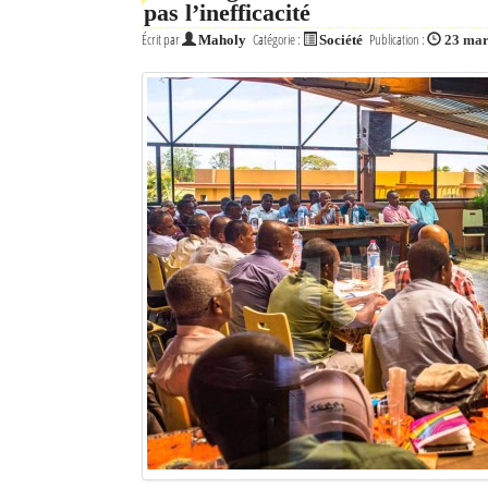
pas l’inefficacité
Écrit par
Catégorie :
Publication :
Maholy
Société
23 mar