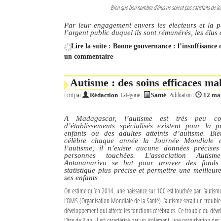
Bien que bon nombre d’élus ne soient pas satisfaits de le
Par leur engagement envers les électeurs et la po
l’argent public duquel ils sont rémunérés, les élus
Lire la suite : Bonne gouvernance : l’insuffisance d
un commentaire
Autisme : des soins efficaces m
Écrit par
Catégorie :
Publication :
Rédaction
Santé
12 ma
A Madagascar, l’autisme est très peu c
d’établissements spécialisés existent pour la 
enfants ou des adultes atteints d’autisme. B
célèbre chaque année la Journée Mondiale de
l’autisme, il n’existe aucune données précis
personnes touchées. L’association Auti
Antananarivo se bat pour trouver des fonds 
statistique plus précise et permettre une meilleu
ses enfants
On estime qu’en 2014, une naissance sur 100 est touchée par l’autis
l’OMS (Organisation Mondiale de la Santé) l’autisme serait un trouble
développement qui affecte les fonctions cérébrales. Ce trouble du dév
l’âge de 3 an, il est caractérisé par un isolement, une perturbation des 