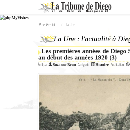
Ok
Vous êtes ici :
La Une
L'actualité à Diego Suarez
La Une : l'actualité à Di
La Une
Les premières années de Diego S
Actualités
au début des années 1920 (3)
Élections 2018
Écrit par
Catégorie :
Publication :
Suzanne Reutt
Histoire
Société
Editoriaux
Féminin
Sports
Santé