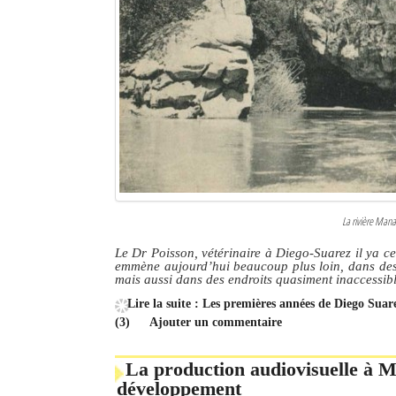
Culture
Economie
Brèves
Le Nord de Madagascar
Avions
Météo
La rivière Mana
Marées
Le Dr Poisson, vétérinaire à Diego-Suarez il ya cen
emmène aujourd’hui beaucoup plus loin, dans des r
mais aussi dans des endroits quasiment inaccessib
Le Port
Lire la suite : Les premières années de Diego Sua
La Ville
(3)
Ajouter un commentaire
L'actualité du tourisme
La production audiovisuelle à M
développement
Histoire