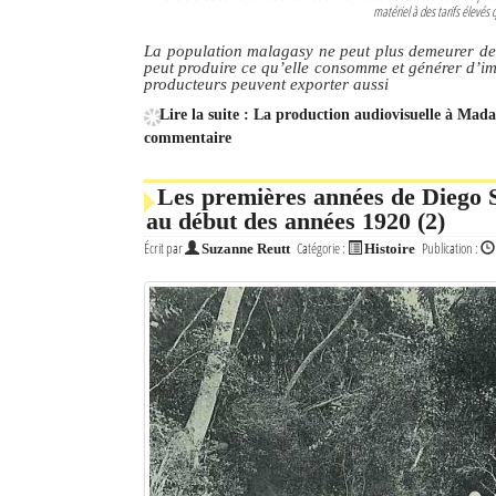
matériel à des tarifs élevés q
Mot de passe
La population malagasy ne peut plus demeurer de
peut produire ce qu’elle consomme et générer d’im
producteurs peuvent exporter aussi
Lire la suite : La production audiovisuelle à Mad
Se souvenir de moi
commentaire
Connexion
Les premières années de Diego S
Identifiant oublié ?
au début des années 1920 (2)
Écrit par
Catégorie :
Publication :
Suzanne Reutt
Histoire
Mot de passe oublié ?