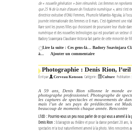
de « nouvelle génération » bien rémunérés. Les femmes ne représente
que 25 % de la main d’œuvre de l’industrie numérique »
, ainsi s’est 
directrice exécutive d’ONU Femmes, Phumzile Mlambo-Ngcuka, à l’occa
journée internationale des femmes ce 8 mars. C’est également une réal
Rare sont les jeunes filles qui choisissent de poursuivre leur étude da
numérique et des nouvelles technologies qui est pourtant un secteur cl
Badory Soavinjara Claudiane Victoria fait partie de cette minorité de fil
Lire la suite : Ces gens-là… Badory Soavinjara 
à...
Ajouter un commentaire
Photographie : Denis Rion, l’œil
Écrit par
Catégorie :
Publication 
Cerveau Kotoson
Culture
A 59 ans, Denis Rion sillonne le monde av
photographe professionnel. Photographe de specta
les captures de spectacles et mouvements de dans
mais l’un de ses pays de prédilection est Mad
beaucoup de moments chaque année. Rencontre
LTdD : Pourriez-vous un peu nous parler de ce qui vous a amené à la 
Denis Rion :
Eclairagiste au théâtre et pour la danse pendant 20 ans, l
spectacles m'a tout naturellement amené à la photo. Mes rencontres ave