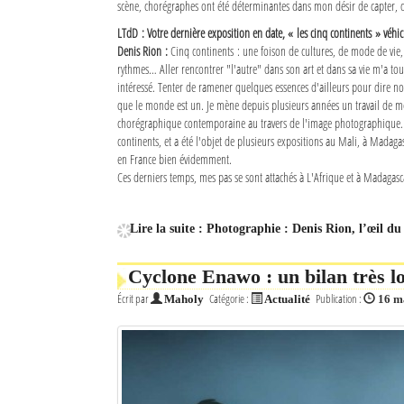
scène, chorégraphes ont été déterminantes dans mon désir de capter, d
LTdD : Votre dernière exposition en date, « les cinq continents » véhi
Denis Rion :
Cinq continents : une foison de cultures, de mode de vie,
rythmes… Aller rencontrer "l'autre" dans son art et dans sa vie m'a tou
intéressé. Tenter de ramener quelques essences d'ailleurs pour dire n
que le monde est un. Je mène depuis plusieurs années un travail de m
chorégraphique contemporaine au travers de l'image photographique. Ce
continents, et a été l'objet de plusieurs expositions au Mali, à Madaga
en France bien évidemment.
Ces derniers temps, mes pas se sont attachés à L'Afrique et à Madagasca
Lire la suite : Photographie : Denis Rion, l’œil du
Cyclone Enawo : un bilan très l
Écrit par
Catégorie :
Publication :
Maholy
Actualité
16 m