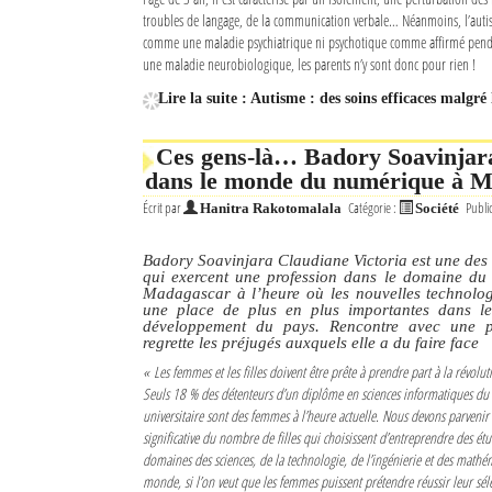
troubles de langage, de la communication verbale… Néanmoins, l’autis
comme une maladie psychiatrique ni psychotique comme affirmé pend
une maladie neurobiologique, les parents n’y sont donc pour rien !
Lire la suite : Autisme : des soins efficaces malgr
Ces gens-là… Badory Soavinjara
dans le monde du numérique à 
Écrit par
Catégorie :
Publi
Hanitra Rakotomalala
Société
Badory Soavinjara Claudiane Victoria est une des
qui exercent une profession dans le domaine du
Madagascar à l’heure où les nouvelles technolo
une place de plus en plus importantes dans le
développement du pays. Rencontre avec une p
regrette les préjugés auxquels elle a du faire face
« Les femmes et les filles doivent être prête à prendre part à la révol
Seuls 18 % des détenteurs d’un diplôme en sciences informatiques du 
universitaire sont des femmes à l’heure actuelle. Nous devons parvenir
significative du nombre de filles qui choisissent d’entreprendre des étu
domaines des sciences, de la technologie, de l’ingénierie et des mathé
monde, si l’on veut que les femmes puissent prétendre réussir leur sé