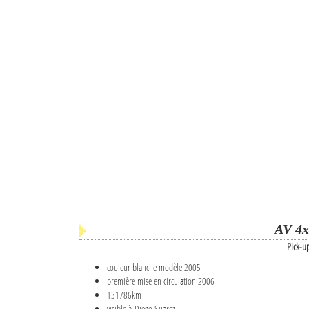
AV 4x
Pick-u
couleur blanche modèle 2005
première mise en circulation 2006
131786km
visible à Diego Suarez