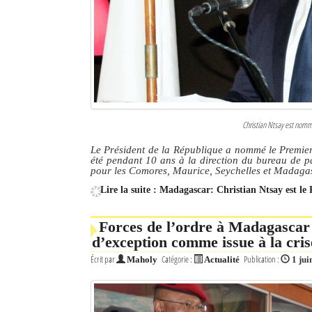
Culture
Economie
Brèves
Le Nord de Madagascar
Christian Ntsay est nommé
Avions
Le Président de la République a nommé le Premier
été pendant 10 ans à la direction du bureau de p
Météo
pour les Comores, Maurice, Seychelles et Madaga
Lire la suite : Madagascar: Christian Ntsay est le
Marées
Le Port
Forces de l’ordre à Madagascar :
d’exception comme issue à la cris
La Ville
Écrit par
Catégorie :
Publication :
Maholy
Actualité
1 jui
L'actualité du tourisme
Histoire