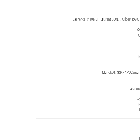
Laurence D'HONDT, Laurent BOYER, Gilbert RAKOT
Di
G
J
Maholy ANDRIANAIVO, Suzanne
Lauren
Re
J
T
T