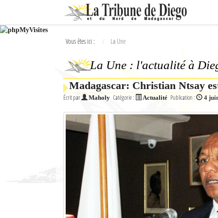
Ok
Vous êtes ici :
La Une
L'actualité à Diego Suarez
La Une : l'actualité à Di
La Une
Madagascar: Christian Ntsay est
Actualités
Écrit par
Catégorie :
Publication :
Maholy
Actualité
4 jui
Élections 2018
Société
Editoriaux
Féminin
Sports
Santé