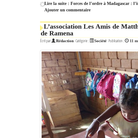
Lire la suite : Forces de l’ordre à Madagascar : l’
Ajouter un commentaire
Mot de passe
L’association Les Amis de Matthi
de Ramena
Se souvenir de moi
Écrit par
Catégorie :
Publication :
Rédaction
Société
11 m
Connexion
Identifiant oublié ?
Mot de passe oublié ?