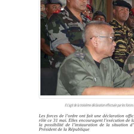
Sites touristiques
Diego Suarez Pratique
Adresses utiles
Vie pratique
Les Petites Annonces
La Tribune de Diego en PDF
Mon compte
Contacts
Il s’agit de la troisième déclaration effectuée par les forces 
Se connecter
Les forces de l’ordre ont fait une déclaration off
rôle ce 31 mai. Elles encouragent l’exécution de la
Identifiant
la possibilité de l’instauration de la situatio
Président de la République