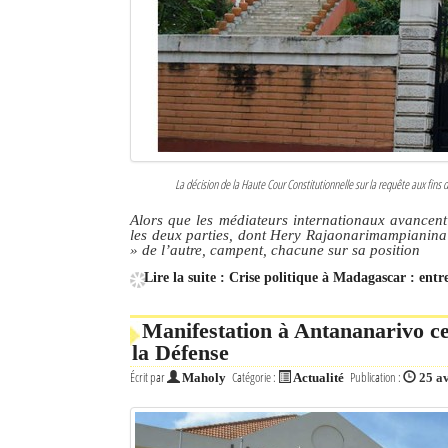
La décision de la Haute Cour Constitutionnelle sur la requête aux fi
Alors que les médiateurs internationaux avancent
les deux parties, dont Hery Rajaonarimampianina
» de l’autre, campent, chacune sur sa position
Lire la suite : Crise politique à Madagascar : ent
Manifestation à Antananarivo ce 
la Défense
Écrit par
Catégorie :
Publication :
Maholy
Actualité
25 a