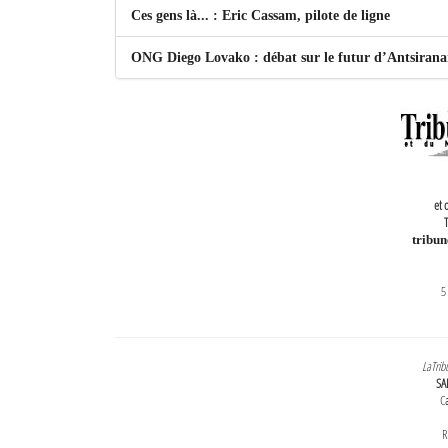
Ces gens là... : Eric Cassam, pilote de ligne
ONG Diego Lovako : débat sur le futur d’Antsiran
et 
T
tribu
5
LaTrib
SA
Ca
R