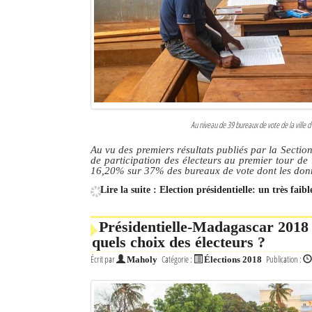
Culture
Economie
Brèves
Le Nord de Madagascar
Au niveau de 39 bureaux de vote de la ville d’
Avions
Au vu des premiers résultats publiés par la Secti
de participation des électeurs au premier tour de l
Météo
16,20% sur 37% des bureaux de vote dont les don
Lire la suite : Election présidentielle: un très fai
Marées
Le Port
Présidentielle-Madagascar 2018 
quels choix des électeurs ?
La Ville
Écrit par
Catégorie :
Publication :
Maholy
Élections 2018
L'actualité du tourisme
Histoire