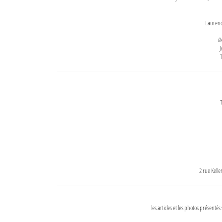
Lauren
Re
J
T
T
2 rue Kell
les articles et les photos présentés