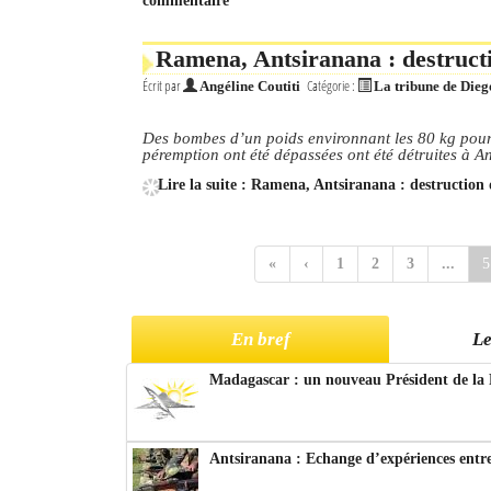
commentaire
Ramena, Antsiranana : destruct
Écrit par
Catégorie :
Angéline Coutiti
La tribune de Dieg
Des bombes d’un poids environnant les 80 kg pour l
péremption ont été dépassées ont été détruites à A
Lire la suite : Ramena, Antsiranana : destruction
«
‹
1
2
3
...
5
En bref
Le
Madagascar : un nouveau Président de la 
Antsiranana : Echange d’expériences entre