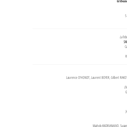
tribu
5
LaTrib
SA
Ca
R
Laurence D'HONDT, Laurent BOYER, Gilbert RAKOT
Di
G
J
Maholy ANDRIANAIVO, Suzanne