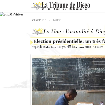
Ok
Vous êtes ici :
La Une
L'actualité à Diego Suarez
La Une : l'actualité à Di
La Une
Election présidentielle: un très 
Actualités
Écrit par
Catégorie :
Publication :
Rédaction
Élections 2018
Élections 2018
Société
Editoriaux
Féminin
Sports
Santé