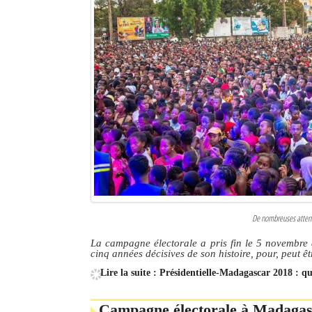
Sites touristiques
Diego Suarez Pratique
Adresses utiles
Vie pratique
Les Petites Annonces
La Tribune de Diego en PDF
Mon compte
De nombreuses attente
Contacts
La campagne électorale a pris fin le 5 novembre 
cinq années décisives de son histoire, pour, peut êt
Se connecter
Lire la suite : Présidentielle-Madagascar 2018 : q
Identifiant
Campagne électorale à Madagasc