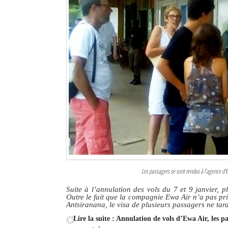
Sites touristiques
Diego Suarez Pratique
Adresses utiles
Vie pratique
Les Petites Annonces
La Tribune de Diego en PDF
Mon compte
Contacts
Les passagers se sont rendus à l’agence d’Ew
Suite à l’annulation des vols du 7 et 9 janvier,
Se connecter
Outre le fait que la compagnie Ewa Air n’a pas pri
Antsiranana, le visa de plusieurs passagers ne tar
Identifiant
Lire la suite : Annulation de vols d’Ewa Air, les 