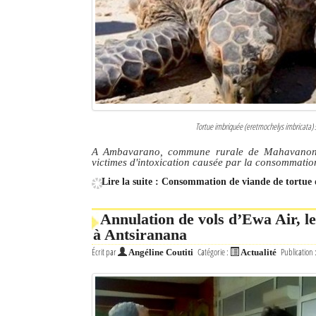
Culture
Economie
Brèves
Le Nord de Madagascar
Tortue imbriquée (eretmochelys imbricata) 
Avions
A Ambavarano, commune rurale de Mahavanona,
victimes d'intoxication causée par la consommatio
Météo
Lire la suite : Consommation de viande de tortu
Marées
Annulation de vols d’Ewa Air, l
Le Port
à Antsiranana
Écrit par
Catégorie :
Publication 
Angéline Coutiti
Actualité
La Ville
L'actualité du tourisme
Histoire