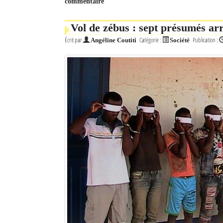
commentaire
Mot de passe
Vol de zébus : sept présumés arr
Écrit par
Catégorie :
Publication :
Angéline Coutiti
Société
Se souvenir de moi
Connexion
Identifiant oublié ?
Mot de passe oublié ?