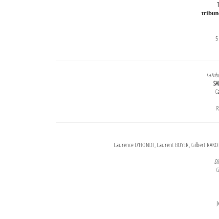
T
tribu
5
LaTrib
SA
Ca
R
Laurence D'HONDT, Laurent BOYER, Gilbert RAKOT
Di
G
J