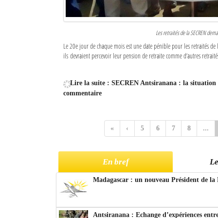
Les retraités de la SECREN demand
Le 20e jour de chaque mois est une date pénible pour les retraités de 
ils devraient percevoir leur pension de retraite comme d’autres retraités
Lire la suite : SECREN Antsiranana : la situation 
commentaire
«
‹
5
6
7
8
...
En bref
Le
Madagascar : un nouveau Président de la 
Antsiranana : Echange d’expériences entre