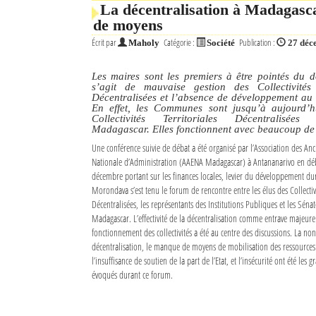
La décentralisation à Madagasca
de moyens
Écrit par
Catégorie :
Publication :
Maholy
Société
27 déc
Les maires sont les premiers à être pointés du do
s’agit de mauvaise gestion des Collectivités T
Décentralisées et l’absence de développement au 
En effet, les Communes sont jusqu’à aujourd’hu
Collectivités Territoriales Décentralisées
Madagascar. Elles fonctionnent avec beaucoup de
Une conférence suivie de débat a été organisé par l’Association des Anc
Nationale d’Administration (AAENA Madagascar) à Antananarivo en dé
décembre portant sur les finances locales, levier du développement du
Morondava s’est tenu le forum de rencontre entre les élus des Collectivi
Décentralisées, les représentants des Institutions Publiques et les Séna
Madagascar. L’effectivité de la décentralisation comme entrave majeur
fonctionnement des collectivités a été au centre des discussions. La non-
décentralisation, le manque de moyens de mobilisation des ressources f
l’insuffisance de soutien de la part de l’Etat, et l’insécurité ont été les
évoqués durant ce forum.