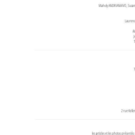
Maholy ANDRIANAIVO, Suzanne
Lauren
Re
J
T
T
2 rue Kell
les articles et les photos présentés