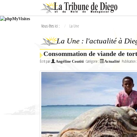
Ok
Vous êtes ici :
La Une
L'actualité à Diego Suarez
La Une : l'actualité à Di
La Une
Consommation de viande de tor
Actualités
Écrit par
Catégorie :
Publication 
Angéline Coutiti
Actualité
Élections 2018
Société
Editoriaux
Féminin
Sports
Santé