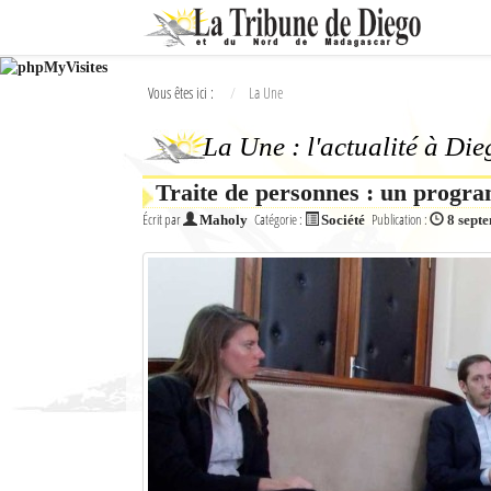
Ok
Vous êtes ici :
La Une
L'actualité à Diego Suarez
La Une : l'actualité à Di
La Une
Traite de personnes : un progra
Actualités
Écrit par
Catégorie :
Publication :
Maholy
Société
8 sept
Élections 2018
Société
Editoriaux
Féminin
Sports
Santé