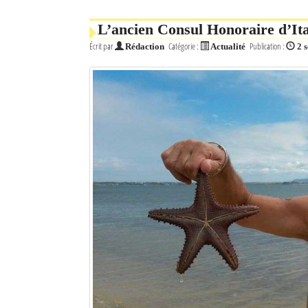
Mot de passe
L’ancien Consul Honoraire d’Ita
Écrit par
Catégorie :
Publication :
Rédaction
Actualité
2 
Se souvenir de moi
Connexion
Identifiant oublié ?
Mot de passe oublié ?