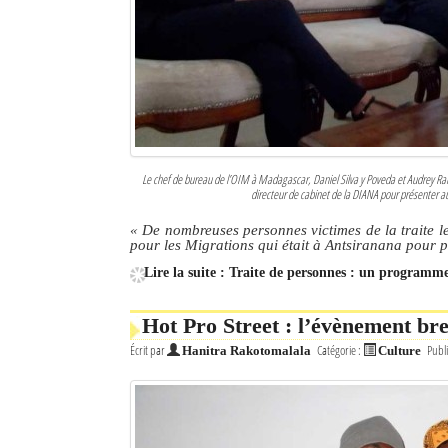
Culture
Economie
Brèves
Le Nord de Madagascar
Le chef de bureau de l’OIM à Madagascar, Daniel Silva y Poveda et Audrey Ram
directeur de cabinet de la DIANA pour présenter aux
Avions
« De nombreuses personnes victimes de la traite l
Météo
pour les Migrations qui était à Antsiranana pour 
Lire la suite : Traite de personnes : un programme
Marées
Le Port
Hot Pro Street : l’évènement br
Écrit par
Catégorie :
Publi
Hanitra Rakotomalala
Culture
La Ville
L'actualité du tourisme
Histoire