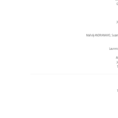
G
J
Maholy ANDRIANAIVO, Suzanne
Lauren
Re
J
T
T