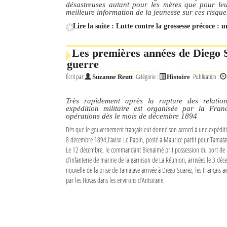
désastreuses autant pour les mères que pour leu
meilleure information de la jeunesse sur ces risque
Lire la suite : Lutte contre la grossesse précoce : 
Les premières années de Diego S
guerre
Écrit par
Catégorie :
Publication :
Suzanne Reutt
Histoire
Très rapidement après la rupture des relatio
expédition militaire est organisée par la Fr
opérations dès le mois de décembre 1894
Dès que le gouvernement français eut donné son accord à une expéditi
8 décembre 1894,l’aviso Le Papin, posté à Maurice partit pour Tamatav
Le 12 décembre, le commandant Bienaimé prit possession du port de l
d’infanterie de marine de la garnison de La Réunion, arrivées le 3 déce
nouvelle de la prise de Tamatave arrivée à Diego Suarez, les Français a
par les Hovas dans les environs d’Antsirane.