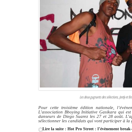
Sites touristiques
Diego Suarez Pratique
Adresses utiles
Vie pratique
Les Petites Annonces
La Tribune de Diego en PDF
Mon compte
Les deux gagnants des sélections, Jordy et Bob
Contacts
Pour cette troisième édition nationale, l’évé
L’association Bboying Initiative Gasikara qui est
Se connecter
danseurs de Diego Suarez les 27 et 28 août. L’a
sélectionner les candidats qui vont participer à l
Identifiant
Lire la suite : Hot Pro Street : l’évènement break