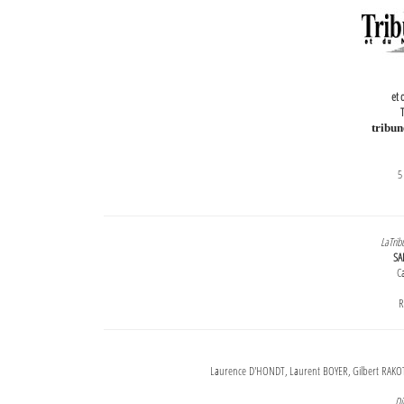
et 
T
tribu
5
LaTrib
SA
Ca
R
Laurence D'HONDT, Laurent BOYER, Gilbert RAKOT
Di