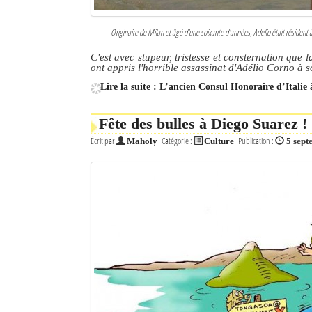
Originaire de Milan et âgé d'une soixante d'années, Adelio était résident
C'est avec stupeur, tristesse et consternation qu
ont appris l'horrible assassinat d'Adélio Corno à 
Lire la suite : L’ancien Consul Honoraire d’Italie 
Fête des bulles à Diego Suarez !
Écrit par
Catégorie :
Publication :
Maholy
Culture
5 sep