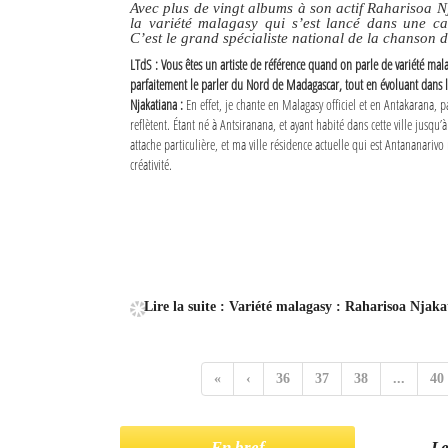
Avec plus de vingt albums à son actif Raharisoa N
la variété malagasy qui s’est lancé dans une ca
C’est le grand spécialiste national de la chanson 
LTdS : Vous êtes un artiste de référence quand on parle de variété mala
parfaitement le parler du Nord de Madagascar, tout en évoluant dans la 
Njakatiana :
En effet, je chante en Malagasy officiel et en Antakarana, 
reflètent. Étant né à Antsiranana, et ayant habité dans cette ville jusqu’à
attache particulière, et ma ville résidence actuelle qui est Antananarivo
créativité.
Lire la suite : Variété malagasy : Raharisoa Njaka
«
‹
36
37
38
...
40
En bref
Le