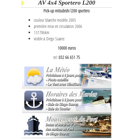
AV 4x4 Sportero L200
Pick-up mitsubishi l200 sportero
couleur blanche modèle 2005
première mise en circulation 2006
131786km
visible à Diego Suarez
10000 euros
tel:
032 66 651 75