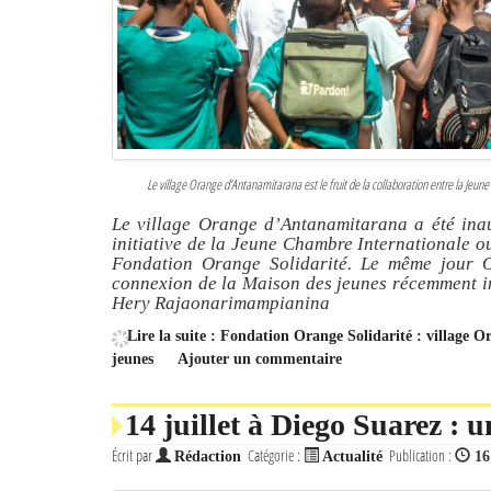
Le village Orange d’Antanamitarana est le fruit de la collaboration entre la Jeu
Le village Orange d’Antanamitarana a été inaug
initiative de la Jeune Chambre Internationale o
Fondation Orange Solidarité. Le même jour
connexion de la Maison des jeunes récemment in
Hery Rajaonarimampianina
Lire la suite : Fondation Orange Solidarité : village 
jeunes
Ajouter un commentaire
14 juillet à Diego Suarez : u
Écrit par
Catégorie :
Publication :
Rédaction
Actualité
16