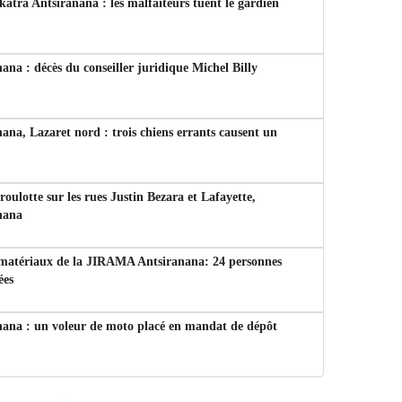
tra Antsiranana : les malfaiteurs tuent le gardien
ana : décès du conseiller juridique Michel Billy
ana, Lazaret nord : trois chiens errants causent un
 roulotte sur les rues Justin Bezara et Lafayette,
nana
 matériaux de la JIRAMA Antsiranana: 24 personnes
ées
nana : un voleur de moto placé en mandat de dépôt