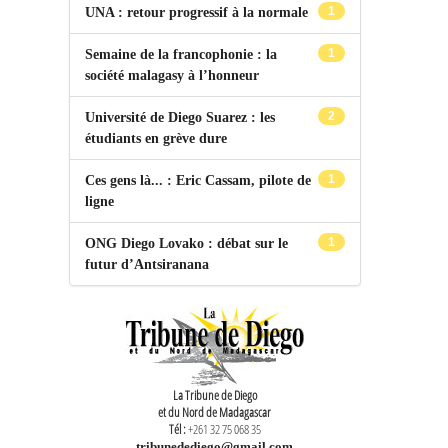
1
UNA : retour progressif à la normale
1
Semaine de la francophonie : la
société malagasy à l’honneur
2
Université de Diego Suarez : les
étudiants en grève dure
1
Ces gens là... : Eric Cassam, pilote de
ligne
1
ONG Diego Lovako : débat sur le
futur d’Antsiranana
La Tribune de Diego
et du Nord de Madagascar
Tél :
+261 32 75 068 35
tribunedediego@gmail.com