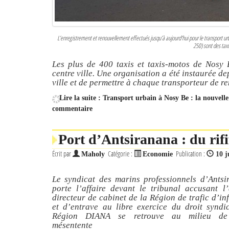
L’enregistrement et renouvellement effectués jusqu’à aujourd’hui pour le transport urba
250) sont des tax
Les plus de 400 taxis et taxis-motos de Nosy 
centre ville. Une organisation a été instaurée dep
ville et de permettre à chaque transporteur de ren
Lire la suite : Transport urbain à Nosy Be : la nouvell
commentaire
Port d’Antsiranana : du rifi
Écrit par
Catégorie :
Publication :
Maholy
Economie
10 j
Le syndicat des marins professionnels d’Ants
porte l’affaire devant le tribunal accusant l
directeur de cabinet de la Région de trafic d’in
et d’entrave au libre exercice du droit syndi
Région DIANA se retrouve au milieu de
mésentente