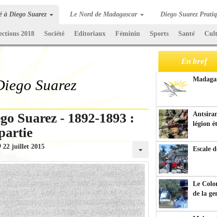
té à Diego Suarez
Le Nord de Madagascar
Diego Suarez Prati
ections 2018
Société
Editoriaux
Féminin
Sports
Santé
Cul
En bref
Madagasc
 Diego Suarez
go Suarez - 1892-1893 :
Antsiran
légion é
partie
22 juillet 2015
Escale d
Le Colo
de la g