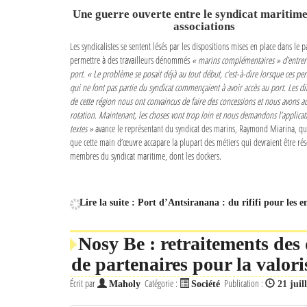
Une guerre ouverte entre le syndicat maritime 
associations
Les syndicalistes se sentent lésés par les dispositions mises en place dans le 
permettre à des travailleurs dénommés
« marins complémentaires » d’entrer
port. « Le problème se posait déjà au tout début, c’est-à-dire lorsque ces pe
qui ne font pas partie du syndicat commençaient à avoir accès au port. Les di
de cette région nous ont convaincus de faire des concessions et nous avons ac
rotation. Maintenant, les choses vont trop loin et nous demandons l’applicat
textes »
avance le représentant du syndicat des marins, Raymond Miarina, qu
que cette main d’œuvre accapare la plupart des métiers qui devraient être rés
membres du syndicat maritime, dont les dockers.
Lire la suite : Port d’Antsiranana : du rififi pour les 
Nosy Be : retraitements des 
de partenaires pour la valori
Écrit par
Catégorie :
Publication :
Maholy
Société
21 juil