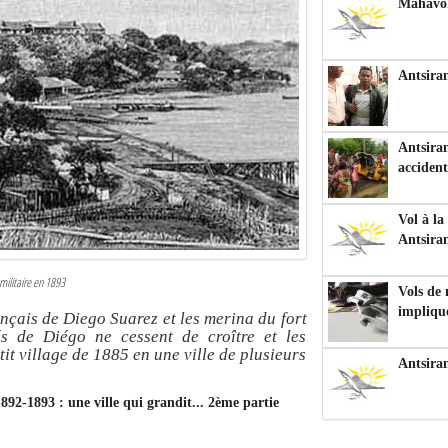
Mahavoka
Antsiran
Antsiran
accident
Vol à la
Antsira
 militaire en 1893
Vols de
impliqu
rançais de Diego Suarez et les merina du fort
és de Diégo ne cessent de croître et les
it village de 1885 en une ville de plusieurs
Antsira
1892-1893 : une ville qui grandit... 2ème partie