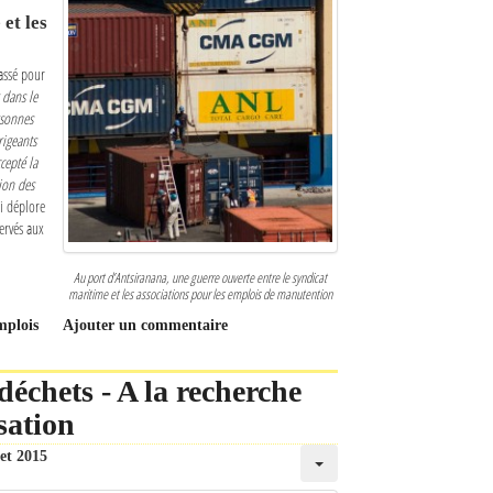
et les
passé pour
 dans le
rsonnes
rigeants
cepté la
ion des
i déplore
ervés aux
Au port d’Antsiranana, une guerre ouverte entre le syndicat
maritime et les associations pour les emplois de manutention
emplois
Ajouter un commentaire
déchets - A la recherche
sation
let 2015