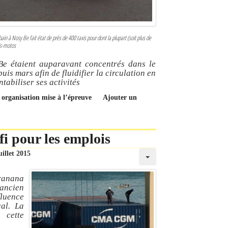
in à Nosy Be fait état de près de 400 taxis pour dont la plupart (soit plus de
is-motos
Be étaient auparavant concentrés dans le
uis mars afin de fluidifier la circulation en
tabiliser ses activités
e organisation mise à l’épreuve
Ajouter un
fi pour les emplois
uillet 2015
iranana
’ancien
fluence
cal. La
 cette