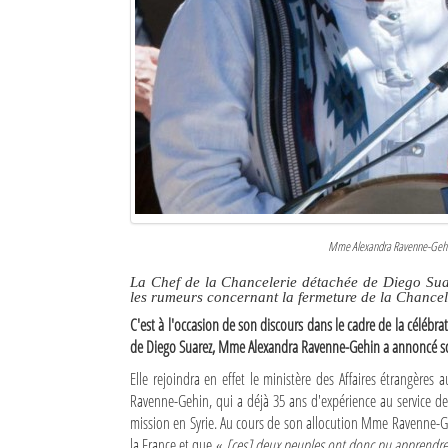
Culture
Economie
Brèves
Le Nord de Madagascar
Avions
Météo
Mme Alexandra Ravenne-Gehin,
Marées
La Chef de la Chancelerie détachée de Diego Suar
les rumeurs concernant la fermeture de la Chancel
Le Port
C'est à l'occasion de son discours dans le cadre de la célébra
de Diego Suarez, Mme Alexandra Ravenne-Gehin a annoncé so
La Ville
Elle rejoindra en effet le ministère des Affaires étrangère
Ravenne-Gehin, qui a déjà 35 ans d'expérience au service de
L'actualité du tourisme
mission en Syrie. Au cours de son allocution Mme Ravenne-Geh
Histoire
la France et que «
[ces] deux peuples ont donc pu apprendre à