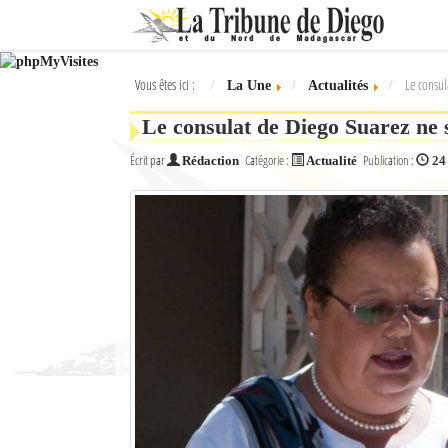
Ok
Vous êtes ici :
Le consul
La Une
Actualités
L'actualité à Diego Suarez
Le consulat de Diego Suarez ne 
La Une
Écrit par
Catégorie :
Publication :
Rédaction
Actualité
24
Actualités
Élections 2018
Société
Editoriaux
Féminin
Sports
Santé