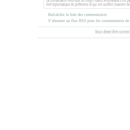
La connaissance théorique de Diego-Suarez Antsiranana n'est pa
chef diplomatique de préférence et qui ont souffert (manière d
Mot de passe
Rafraîchir la liste des commentaires
S’abonner au flux RSS pour les commentaires de c
Se souvenir de moi
Vous devez être connec
Connexion
Identifiant oublié ?
Mot de passe oublié ?