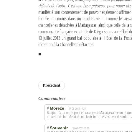
défauts de l'autre. C'est une base précieuse pour nouer des 
Sites touristiques
manifesté son contentement de pouvoir également affirmer q
fermée -du moins dans un proche avenir- comme le laissai
Diego Suarez Pratique
chancelleries détachées à Madagascar, ainsi que celle de la s
communauté française expatriée de Diego Suarez a célébré di
13 juillet 2013 un grand bal populaire à l'Hôtel de La Post
Adresses utiles
réception à la Chancellerie détachée.
Vie pratique
■
Les Petites Annonces
La Tribune de Diego en PDF
Précédent
Mon compte
Commentaires
Contacts
Moreze
#
17-08-2013 14:24
Bonjour G un oncle parti en vacances à Madagascar selon le con
Se connecter
nouvelle de lui. Merci de me tenir informé si vs avez des inform
Identifiant
Souvenir
#
18-08-2013 15:16