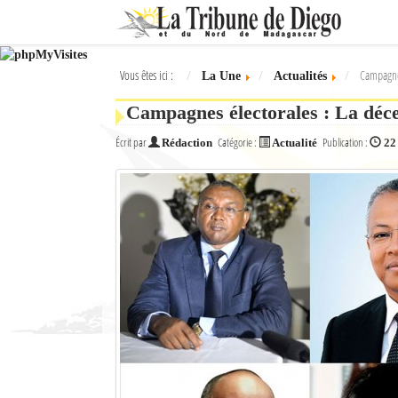
Ok
Vous êtes ici :
Campagnes
La Une
Actualités
L'actualité à Diego Suarez
Campagnes électorales : La déce
La Une
Écrit par
Catégorie :
Publication :
Rédaction
Actualité
22
Actualités
Élections 2018
Société
Editoriaux
Féminin
Sports
Santé