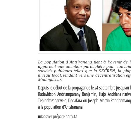
Culture
Economie
Brèves
Le Nord de Madagascar
Avions
La population d’Antsiranana tient à l’avenir de 
apportent une attention particulière pour convain
Météo
sociétés publiques telles que la SECREN, la plu
niveau local, tendant vers une décentralisation ef
Madagascar.
Marées
Depuis le début de la propagande le 24 septembre jusqu’au lu
Le Port
Radavidson Andriamparany Benjamin, Hajo Andrianainarive
Tehindrazanarivelo, Dadafara ou Joseph Martin Randriamampi
La Ville
à la population d’Antsiranana
■Dossier préparé par V.M
L'actualité du tourisme
Histoire