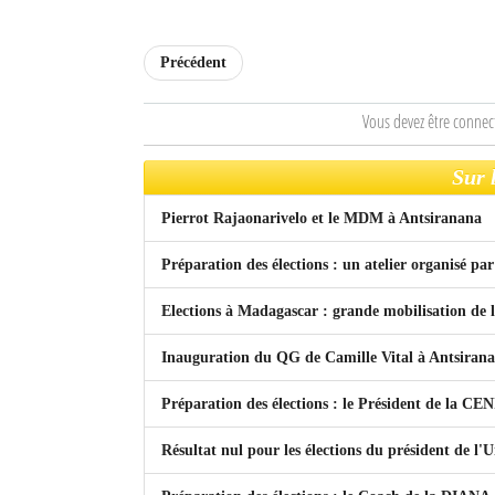
Sites touristiques
Précédent
Diego Suarez Pratique
Vous devez être connec
Adresses utiles
Sur 
Vie pratique
Pierrot Rajaonarivelo et le MDM à Antsiranana
Les Petites Annonces
Préparation des élections : un atelier organisé
La Tribune de Diego en PDF
Elections à Madagascar : grande mobilisation de l
Mon compte
Inauguration du QG de Camille Vital à Antsiran
Contacts
Préparation des élections : le Président de la CEN
Se connecter
Résultat nul pour les élections du président de l
Identifiant