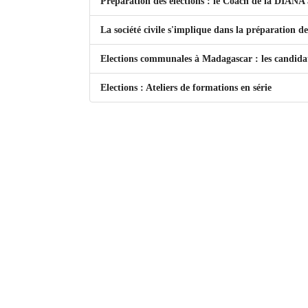
Préparation des élections : le Coach de la DIANA
Mot de passe
La société civile s'implique dans la préparation de
Elections communales à Madagascar : les candidat
Se souvenir de moi
Elections : Ateliers de formations en série
Connexion
Identifiant oublié ?
Mot de passe oublié ?