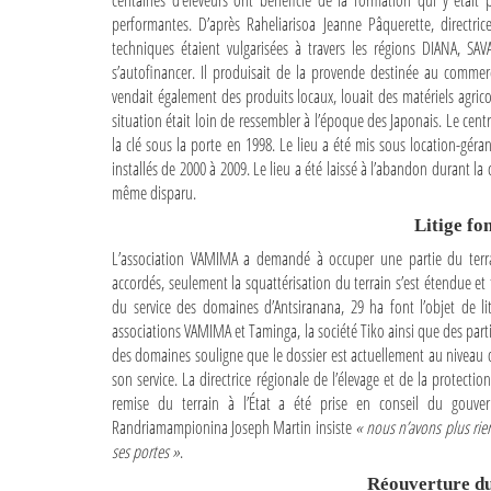
centaines d’éleveurs ont bénéficié de la formation qui y était
performantes. D’après Raheliarisoa Jeanne Pâquerette, directric
techniques étaient vulgarisées à travers les régions DIANA, SAVA
s’autofinancer. Il produisait de la provende destinée au commerc
vendait également des produits locaux, louait des matériels agric
situation était loin de ressembler à l’époque des Japonais. Le cen
la clé sous la porte en 1998. Le lieu a été mis sous location-géra
installés de 2000 à 2009. Le lieu a été laissé à l’abandon durant l
même disparu.
Litige fo
L’association VAMIMA a demandé à occuper une partie du terra
accordés, seulement la squattérisation du terrain s’est étendue et
du service des domaines d’Antsiranana, 29 ha font l’objet de lit
associations VAMIMA et Taminga, la société Tiko ainsi que des par
des domaines souligne que le dossier est actuellement au niveau 
son service. La directrice régionale de l’élevage et de la protect
remise du terrain à l’État a été prise en conseil du gouver
Randriamampionina Joseph Martin insiste
« nous n’avons plus rien 
ses portes »
.
Réouverture 