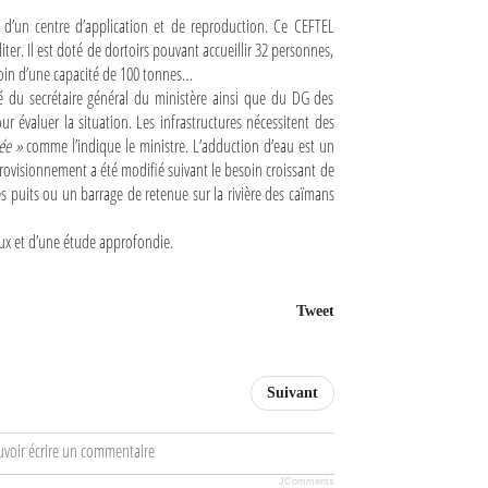
 d’un centre d’application et de reproduction. Ce CEFTEL
ter. Il est doté de dortoirs pouvant accueillir 32 personnes,
foin d’une capacité de 100 tonnes…
é du secrétaire général du ministère ainsi que du DG des
r évaluer la situation. Les infrastructures nécessitent des
née »
comme l’indique le ministre. L’adduction d’eau est un
rovisionnement a été modifié suivant le besoin croissant de
es puits ou un barrage de retenue sur la rivière des caïmans
ieux et d’une étude approfondie.
Tweet
Suivant
uvoir écrire un commentaire
JComments