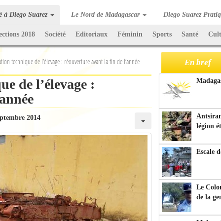
té à Diego Suarez
Le Nord de Madagascar
Diego Suarez Prati
ections 2018
Société
Editoriaux
Féminin
Sports
Santé
Cul
ion technique de l’élevage : réouverture avant la fin de l’année
En bref
ue de l’élevage :
Madagasc
’année
Antsiran
eptembre 2014
légion é
Escale d
Le Colo
de la g