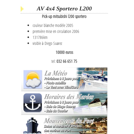
AV 4x4 Sportero L200
Pick-up mitsubishi l200 sportero
couleur blanche modèle 2005
première mise en circulation 2006
131786km
visible à Diego Suarez
10000 euros
tel:
032 66 651 75