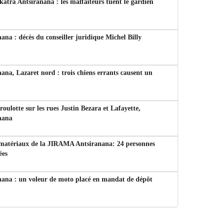
tra Antsiranana : les malfaiteurs tuent le gardien
ana : décès du conseiller juridique Michel Billy
ana, Lazaret nord : trois chiens errants causent un
 roulotte sur les rues Justin Bezara et Lafayette,
nana
 matériaux de la JIRAMA Antsiranana: 24 personnes
ées
nana : un voleur de moto placé en mandat de dépôt