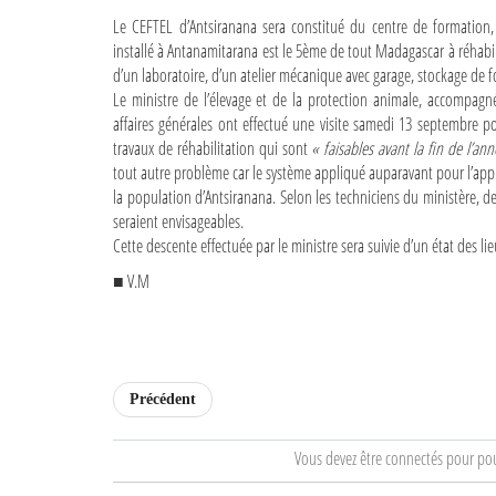
Le CEFTEL d’Antsiranana sera constitué du centre de formation,
installé à Antanamitarana est le 5ème de tout Madagascar à réhabili
d’un laboratoire, d’un atelier mécanique avec garage, stockage de 
Le ministre de l’élevage et de la protection animale, accompagn
affaires générales ont effectué une visite samedi 13 septembre pou
travaux de réhabilitation qui sont
« faisables avant la fin de l’an
tout autre problème car le système appliqué auparavant pour l’app
la population d’Antsiranana. Selon les techniciens du ministère, d
seraient envisageables.
Cette descente effectuée par le ministre sera suivie d’un état des l
■ V.M
Précédent
Vous devez être connectés pour po