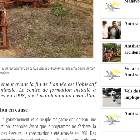
Mahavoka
Antsiran
Antsiran
accident
n et de reproduction. Ce CEFTEL installé à Antanamitarana est le 5ème de tout
Vol à la
biliter.
Antsira
nement avant la fin de l’année est l’objectif
animale. Le centre de formation installé à
Vols de
es en 1998, il est maintenant au cœur d’un
impliqu
ion en cause
Antsira
83, le gouvernement et le peuple malgache ont obtenu une
ération japonaise. Avant que le programme ne s’achève, la
 des éleveurs. La construction a été achevée en 1981. Des