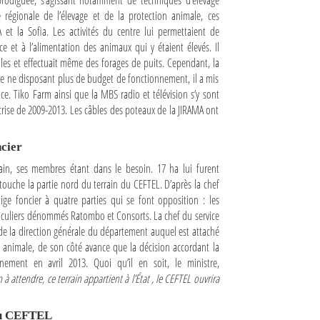
 prodiguée, s’agissant notamment de techniques d’élevage
e régionale de l’élevage et de la protection animale, ces
 et la Sofia. Les activités du centre lui permettaient de
e et à l’alimentation des animaux qui y étaient élevés. Il
oles et effectuait même des forages de puits. Cependant, la
tre ne disposant plus de budget de fonctionnement, il a mis
nce. Tiko Farm ainsi que la MBS radio et télévision s’y sont
a crise de 2009-2013. Les câbles des poteaux de la JIRAMA ont
ncier
in, ses membres étant dans le besoin. 17 ha lui furent
 touche la partie nord du terrain du CEFTEL. D’après la chef
ige foncier à quatre parties qui se font opposition : les
ticuliers dénommés Ratombo et Consorts. La chef du service
de la direction générale du département auquel est attaché
ion animale, de son côté avance que la décision accordant la
nement en avril 2013. Quoi qu’il en soit, le ministre,
à attendre, ce terrain appartient à l’État , le CEFTEL ouvrira
du CEFTEL