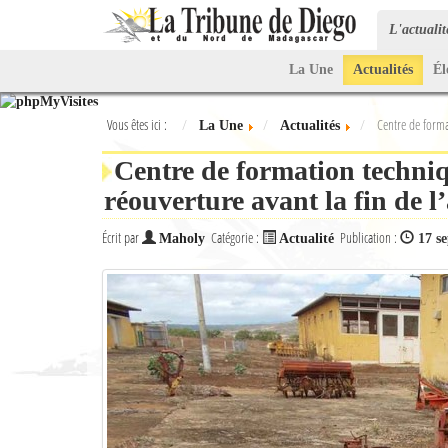
L'actuali
La Une
Actualités
Él
Vous êtes ici :
Centre de format
La Une
Actualités
Centre de formation techniq
réouverture avant la fin de l
Écrit par
Catégorie :
Publication :
Maholy
Actualité
17 s