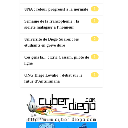
1
UNA : retour progressif à la normale
1
Semaine de la francophonie : la
société malagasy à l’honneur
2
Université de Diego Suarez : les
étudiants en grève dure
1
Ces gens là... : Eric Cassam, pilote de
ligne
1
ONG Diego Lovako : débat sur le
futur d’Antsiranana